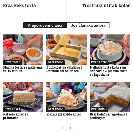
Brza keks torta
Trostruki užitak kolač
Preporučeni članci
Još članaka autora
Brze torte
Brzi kolači
Brze torte
Plazma torta sa malinama
Žuti kolač sa višnjama i
Najlakša torta koju sam
za 15 minuta
šaumom od belanaca
napravila – plazma torta
sa jagodama
Brzi kolači
Brzi kolači
Brzi kolači
Rafaelo kolač sa
Plazma piramida kolač
Brzi kolač sa jagodama i
piškotama
pudingom