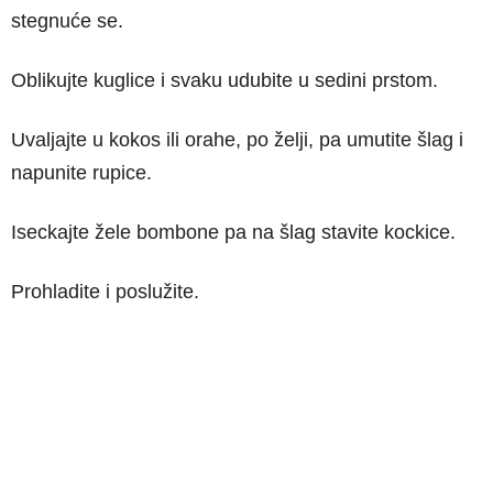
stegnuće se.
Oblikujte kuglice i svaku udubite u sedini prstom.
Uvaljajte u kokos ili orahe, po želji, pa umutite šlag i
napunite rupice.
Iseckajte žele bombone pa na šlag stavite kockice.
Prohladite i poslužite.