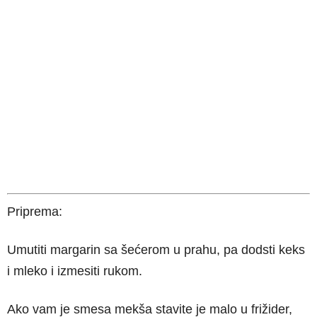
Priprema:
Umutiti margarin sa šećerom u prahu, pa dodsti keks
i mleko i izmesiti rukom.
Ako vam je smesa mekša stavite je malo u frižider,