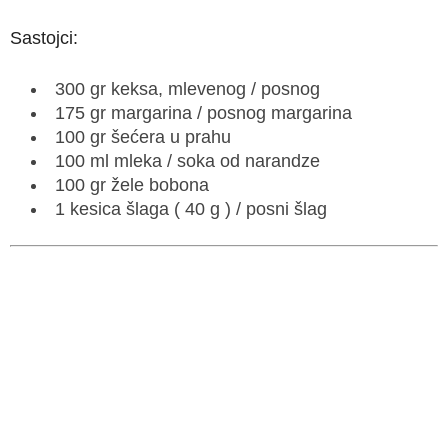
Sastojci:
300 gr keksa, mlevenog / posnog
175 gr margarina / posnog margarina
100 gr šećera u prahu
100 ml mleka / soka od narandze
100 gr žele bobona
1 kesica šlaga ( 40 g ) / posni šlag