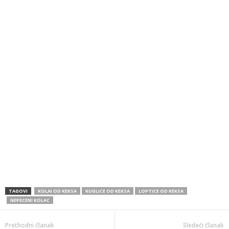
TAGOVI
KOLAI OD KEKSA
KUGLICE OD KEKSA
LOPTICE OD KEKSA
NEPECENI KOLAC
Prethodni članak
Sledeći članak