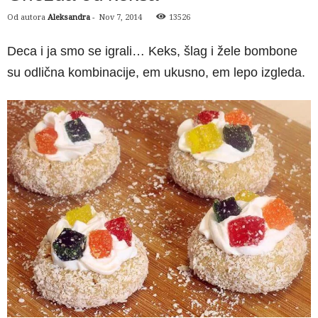
Od autora
Aleksandra
-
Nov 7, 2014
13526
Deca i ja smo se igrali… Keks, šlag i žele bombone
su odlična kombinacije, em ukusno, em lepo izgleda.