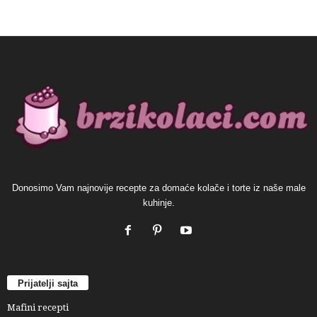
Donosimo Vam najnovije recepte za domaće kolače i torte iz naše male
kuhinje.
Prijatelji sajta
Mafini recepti