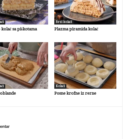
ači
Brzi kolači
 kolač sa piškotama
Plazma piramida kolač
ači
Kolači
 oblande
Posne krofne iz rerne
mentar