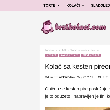
TORTE
KOLAČI
SLADOLED
B
r
z
i
k
o
l
Početna
Kolači
Kolač sa kesten pireom
a
KOLAČI
RAZNI KOLAČI
SITNI KOLAČI
č
i
Kolač sa kesten pire
Od autora
Aleksandra
-
May 27, 2013
7870
Obično se kesten pire poslužuje s
je to oduzeto i napravljen je fini k