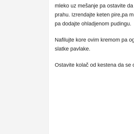
mleko uz mešanje pa ostavite da 
prahu. Izrendajte keten pire,pa m
pa dodajte ohladjenom pudingu.
Nafilujte kore ovim kremom pa og
slatke pavlake.
Ostavite kolač od kestena da se o