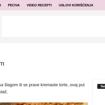
I
PECIVA
VIDEO RECEPTI
USLOVI KORIŠĆENJA
om
a šlagom ili se prave kremaste torte, ovaj put
Re
olač.