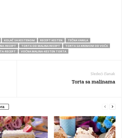
KOLAČ SA KESTENOM
RECEPT KESTEN
TEČNA VANILA
NA-RECEPT
TORTA OD MALINA RECEPT
TORTA SA KREMOM OD VOĆA
TA-RECEPT
VOĆNA MALINA-KESTEN TORTA
Sledeći članak
Torta sa malinama
ora