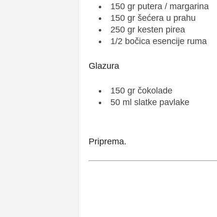
150 gr putera / margarina
150 gr šećera u prahu
250 gr kesten pirea
1/2 bočica esencije ruma
Glazura
150 gr čokolade
50 ml slatke pavlake
Priprema.