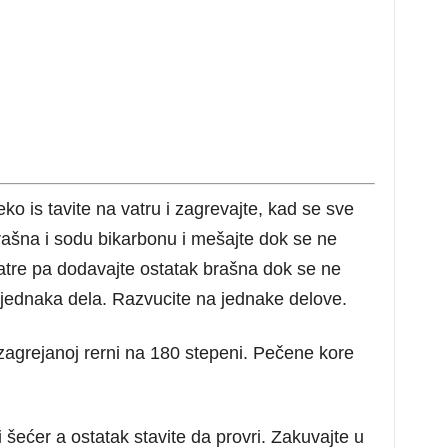
ko is tavite na vatru i zagrevajte, kad se sve
 brašna i sodu bikarbonu i mešajte dok se ne
vatre pa dodavajte ostatak brašna dok se ne
4 jednaka dela. Razvucite na jednake delove.
agrejanoj rerni na 180 stepeni. Pečene kore
šećer a ostatak stavite da provri. Zakuvajte u