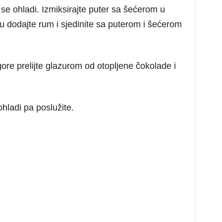
se ohladi. Izmiksirajte puter sa šećerom u
u dodajte rum i sjedinite sa puterom i šećerom
ore prelijte glazurom od otopljene čokolade i
hladi pa poslužite.