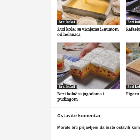
Brzi kolači
Brzi kol
Žuti kolač sa višnjama i šaumom
Rafaelo
od belanaca
Brzi kolači
Brzi kol
Brzi kolač sa jagodama i
Figaro
pudingom
Ostavite komentar
Morate biti prijavljeni da biste ostavili ko