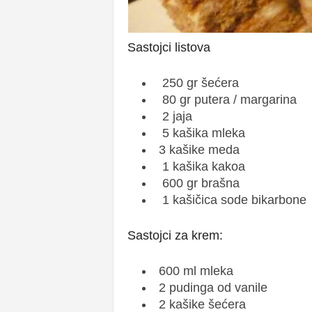
Sastojci listova
250 gr šećera
80 gr putera / margarina
2 jaja
5 kašika mleka
3 kašike meda
1 kašika kakoa
600 gr brašna
1 kašičica sode bikarbone
Sastojci za krem:
600 ml mleka
2 pudinga od vanile
2 kašike šećera