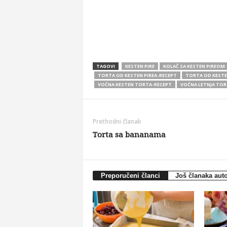
TAGOVI
KESTEN PIRE
KOLAČ SA KESTEN PIREOM
TORTA OD KESTEN PIREA-RECEPT
TORTA OD KESTE
VOĆNA KESTEN TORTA-RECEPT
VOĆNA LETNJA TOR
Prethodni članak
Torta sa bananama
Preporučeni članci
Još članaka aut