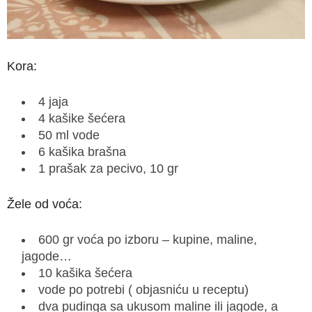
Kora:
4 jaja
4 kašike šećera
50 ml vode
6 kašika brašna
1 prašak za pecivo, 10 gr
Žele od voća:
600 gr voća po izboru – kupine, maline,
jagode…
10 kašika šećera
vode po potrebi ( objasniću u receptu)
dva pudinga sa ukusom maline ili jagode, a