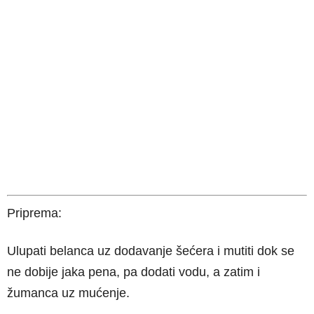
Priprema:
Ulupati belanca uz dodavanje šećera i mutiti dok se
ne dobije jaka pena, pa dodati vodu, a zatim i
žumanca uz mućenje.