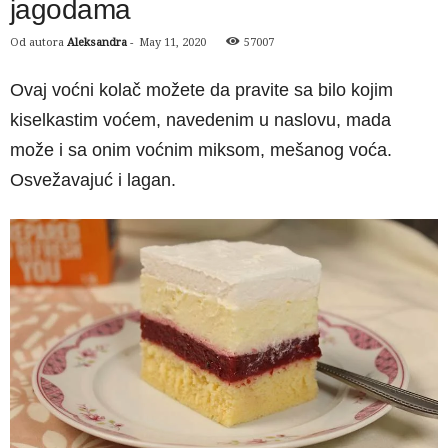
jagodama
Od autora
Aleksandra
-
May 11, 2020
57007
Ovaj voćni kolač možete da pravite sa bilo kojim
kiselkastim voćem, navedenim u naslovu, mada
može i sa onim voćnim miksom, mešanog voća.
Osvežavajuć i lagan.