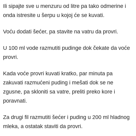
Ili sipajte sve u menzuru od litre pa tako odmerine i
onda istresite u šerpu u kojoj će se kuvati.
Voću dodati šećer, pa stavite na vatru da provri.
U 100 ml vode razmutiti pudinge dok čekate da voće
provri.
Kada voće provri kuvati kratko, par minuta pa
zakuvati razmućeni puding i mešati dok se ne
zgusne, pa skloniti sa vatre, preliti preko kore i
poravnati.
Za drugi fil razmutiti šećer i puding u 200 ml hladnog
mleka, a ostatak staviti da provri.