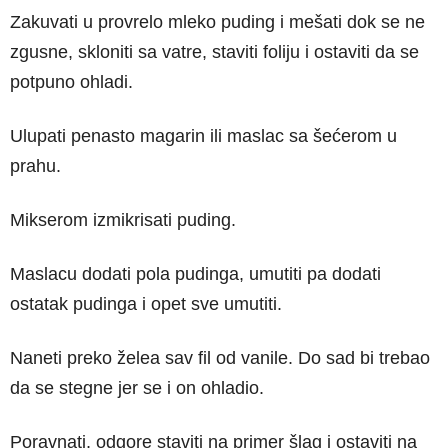
Zakuvati u provrelo mleko puding i mešati dok se ne
zgusne, skloniti sa vatre, staviti foliju i ostaviti da se
potpuno ohladi.
Ulupati penasto magarin ili maslac sa šećerom u
prahu.
Mikserom izmikrisati puding.
Maslacu dodati pola pudinga, umutiti pa dodati
ostatak pudinga i opet sve umutiti.
Naneti preko želea sav fil od vanile. Do sad bi trebao
da se stegne jer se i on ohladio.
Poravnati, odgore staviti na primer šlag i ostaviti na