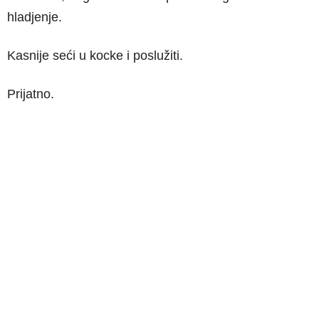
hladjenje.
Kasnije seći u kocke i poslužiti.
Prijatno.