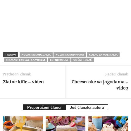
TAGOVI
KOLAC SA JAGODAMA
KOLAC SA KUPINAMA
KOLAC SA MALINAMA
KREMASTI KOLACI SA VOCEM
LETNJI KOLAC
VOĆNI KOLAČ
Prethodni članak
Sledeći članak
Zlatne kifle – video
Cheesecake sa jagodama –
video
Preporučeni članci
Još članaka autora