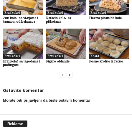
Brzi kolači
Brzi kolači
Brzi kolači
Žuti kolač sa višnjama i
Rafaelo kolač sa
Plazma piramida kolač
šaumom od belanaca
piškotama
Brzi kolači
Brzi kolači
Kolači
Brzi kolač sa jagodama i
Figaro oblande
Posne krofne iz rerne
pudingom
Ostavite komentar
Morate biti prijavljeni da biste ostavili komentar
Reklame