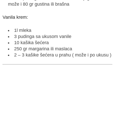
može i 80 gr gustina ili brašna
Vanila krem:
1l mleka
3 pudinga sa ukusom vanile
10 kašika šećera
250 gr margarina ili maslaca
2 – 3 kašike šećera u prahu ( može i po ukusu )