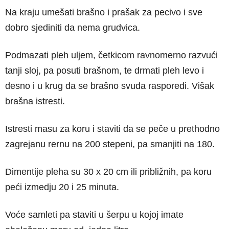
Na kraju umešati brašno i prašak za pecivo i sve
dobro sjediniti da nema grudvica.
Podmazati pleh uljem, četkicom ravnomerno razvući
tanji sloj, pa posuti brašnom, te drmati pleh levo i
desno i u krug da se brašno svuda rasporedi. Višak
brašna istresti.
Istresti masu za koru i staviti da se peče u prethodno
zagrejanu rernu na 200 stepeni, pa smanjiti na 180.
Dimentije pleha su 30 x 20 cm ili približnih, pa koru
peći izmedju 20 i 25 minuta.
Voće samleti pa staviti u šerpu u kojoj imate