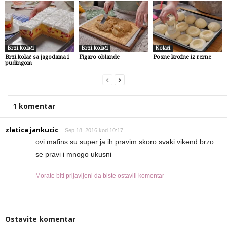
Brzi kolači
Brzi kolači
Kolači
Brzi kolač sa jagodama i
Figaro oblande
Posne krofne iz rerne
pudingom
1 komentar
zlatica jankucic
Sep 18, 2016 kod 10:17
ovi mafins su super ja ih pravim skoro svaki vikend brzo
se pravi i mnogo ukusni
Morate biti prijavljeni da biste ostavili komentar
Ostavite komentar