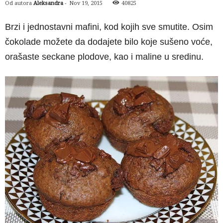
Od autora
Aleksandra
-
Nov 19, 2015
40825
Brzi i jednostavni mafini, kod kojih sve smutite. Osim
čokolade možete da dodajete bilo koje sušeno voće,
orašaste seckane plodove, kao i maline u sredinu.