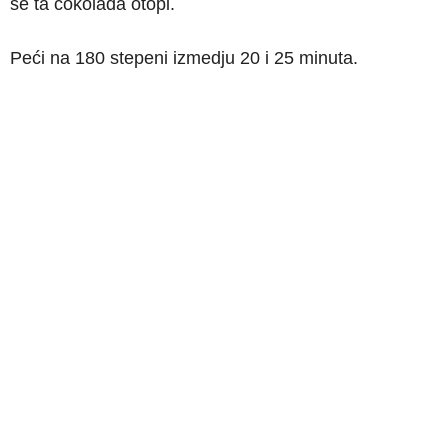
se ta čokolada otopi.
Peći na 180 stepeni izmedju 20 i 25 minuta.