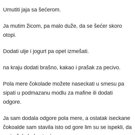
Umutiti jaja sa šećerom.
Ja mutim žicom, pa malo duže, da se šećer skoro
otopi.
Dodati ulje i jogurt pa opet izmešati.
na kraju dodati brašno, kakao i prašak za pecivo.
Pola mere čokolade možete naseckati u smesu pa
sipati u podmazanu modlu za mafine ili dodati
odgore.
Ja sam dodala odgore pola mere, a ostatak iseckane
čokoalde sam stavila isto od gore lim su se ispekli, da