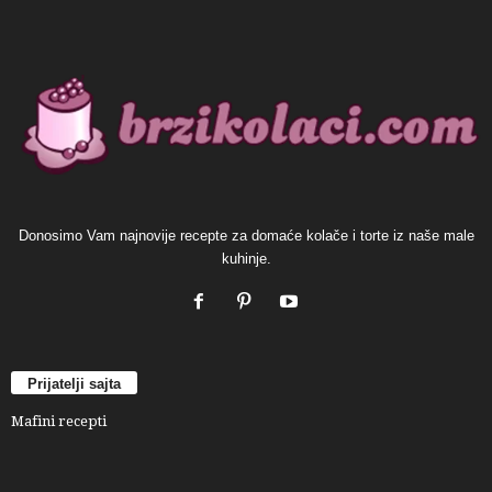
Donosimo Vam najnovije recepte za domaće kolače i torte iz naše male
kuhinje.
Prijatelji sajta
Mafini recepti