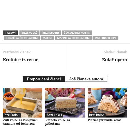
TAGOVI
BRZI KOLAČ
BRZI MAFINI
ČOKOLADNI MAFINI
KOLAČ SA ČOKOLADOM
MAFINI
MAFINI SA COKOLADOM
MUFFINS RECIPE
Prethodni članak
Sledeći članak
Krofnice iz rerne
Kolač opera
Preporučeni članci
Još članaka autora
Brzi kolači
Brzi kolači
Brzi kolači
Žuti kolač sa višnjama i
Rafaelo kolač sa
Plazma piramida kolač
šaumom od belanaca
piškotama