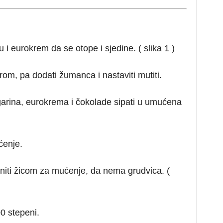
 i eurokrem da se otope i sjedine. ( slika 1 )
om, pa dodati žumanca i nastaviti mutiti.
rina, eurokrema i čokolade sipati u umućena
ćenje.
initi žicom za mućenje, da nema grudvica. (
0 stepeni.