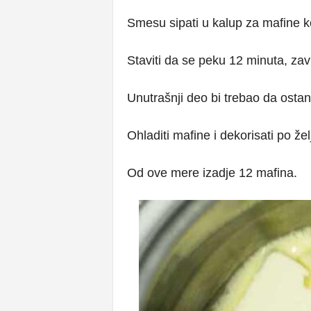
Smesu sipati u kalup za mafine ko
Staviti da se peku 12 minuta, zav
Unutrašnji deo bi trebao da osta
Ohladiti mafine i dekorisati po želj
Od ove mere izadje 12 mafina.