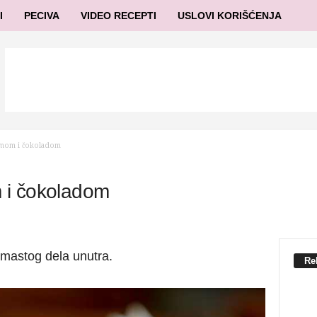
I
PECIVA
VIDEO RECEPTI
USLOVI KORIŠĆENJA
emom i čokoladom
 i čokoladom
emastog dela unutra.
Re