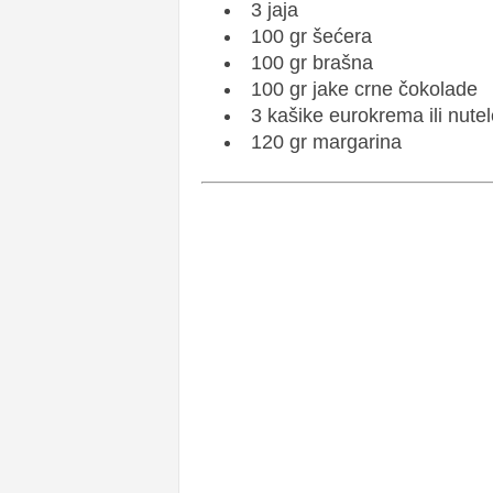
3 jaja
100 gr šećera
100 gr brašna
100 gr jake crne čokolade
3 kašike eurokrema ili nutel
120 gr margarina