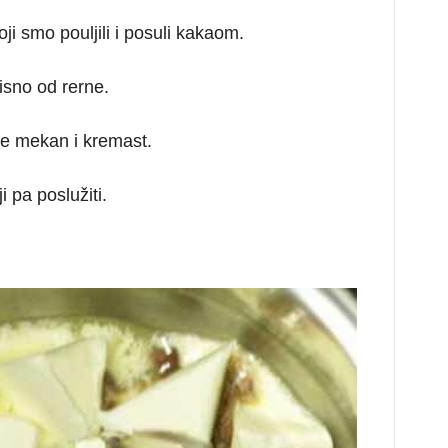
ji smo pouljili i posuli kakaom.
isno od rerne.
ne mekan i kremast.
i pa poslužiti.