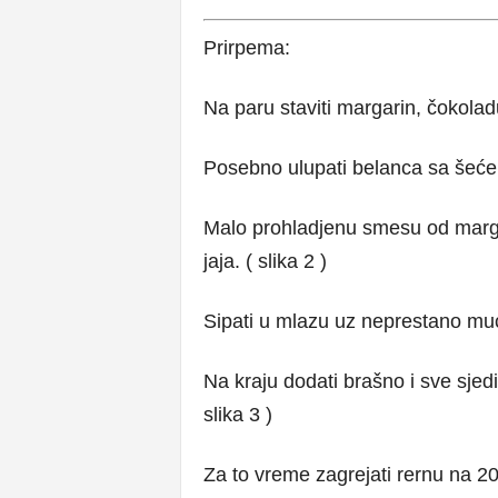
Prirpema:
Na paru staviti margarin, čokoladu
Posebno ulupati belanca sa šećer
Malo prohladjenu smesu od marga
jaja. ( slika 2 )
Sipati u mlazu uz neprestano mu
Na kraju dodati brašno i sve sjed
slika 3 )
Za to vreme zagrejati rernu na 20