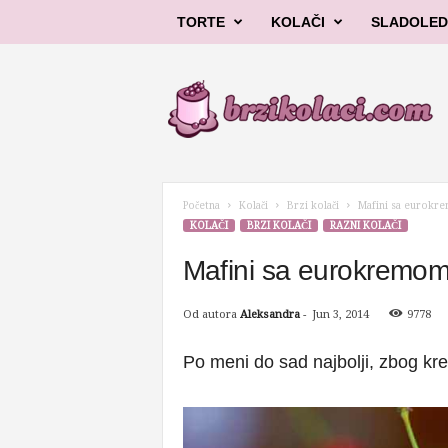
TORTE
KOLAČI
SLADOLED
B
r
z
i
k
o
l
Početna
Kolači
Brzi kolači
Mafini sa eurokr
a
KOLAČI
BRZI KOLAČI
RAZNI KOLAČI
č
i
Mafini sa eurokremom
Od autora
Aleksandra
-
Jun 3, 2014
9778
Po meni do sad najbolji, zbog kr