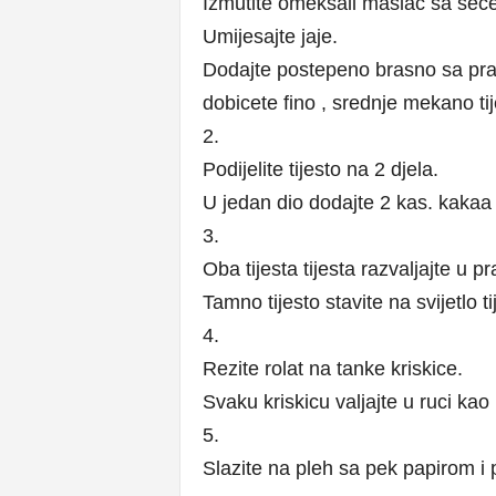
Izmutite omeksali maslac sa sece
Umijesajte jaje.
Dodajte postepeno brasno sa pr
dobicete fino , srednje mekano tij
2.
Podijelite tijesto na 2 djela.
U jedan dio dodajte 2 kas. kakaa 
3.
Oba tijesta tijesta razvaljajte u p
Tamno tijesto stavite na svijetlo tij
4.
Rezite rolat na tanke kriskice.
Svaku kriskicu valjajte u ruci ka
5.
Slazite na pleh sa pek papirom i 