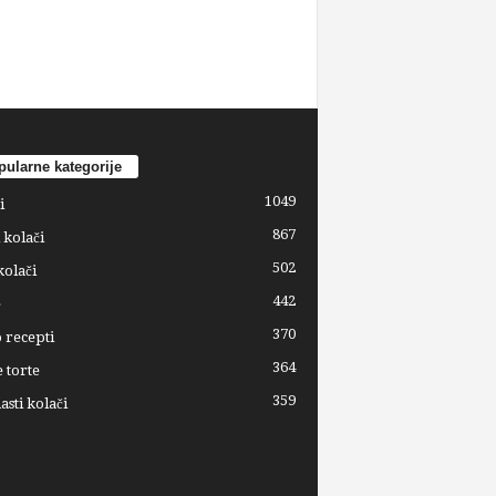
ularne kategorije
1049
i
867
 kolači
502
kolači
442
e
370
 recepti
364
 torte
359
sti kolači