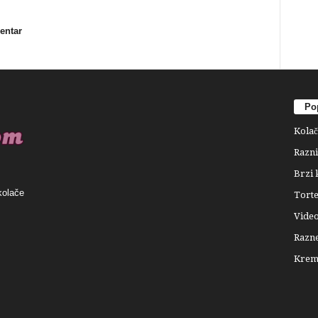
mentar
Pop
Kolač
Razni
Brzi 
kolače
Tort
Video
Razne
Krema