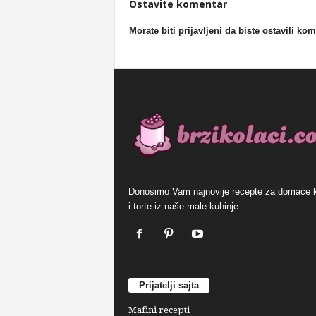
Ostavite komentar
Morate biti prijavljeni da biste ostavili ko
Donosimo Vam najnovije recepte za domaće 
i torte iz naše male kuhinje.
Prijatelji sajta
Mafini recepti