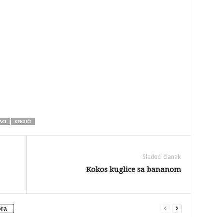
ACI
KEKSIĆI
Sledeći članak
Kokos kuglice sa bananom
ora