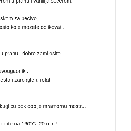
rom u prahu i vanilija secerom.
askom za pecivo,
esto koje mozete oblikovati.
u prahu i dobro zamijesite.
ravougaonik .
esto i zarolajte u rolat.
o kuglicu dok dobije mramornu mostru.
pecite na 160°C, 20 min.!