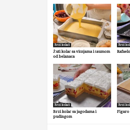
Brzi kolači
Brzi kol
Žuti kolač sa višnjama i šaumom
Rafaelo
od belanaca
Brzi kolači
Brzi kol
Brzi kolač sa jagodama i
Figaro
pudingom