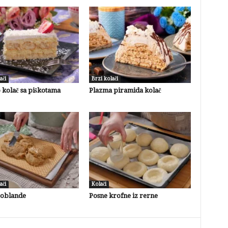
ači
Brzi kolači
 kolač sa piškotama
Plazma piramida kolač
ači
Kolači
 oblande
Posne krofne iz rerne