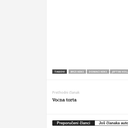
TAGOVI
BRZI KEKS
DOMACI KEKS
JEFTINI KOL
Prethodni članak
Voćna torta
Preporučeni članci
Još članaka aut