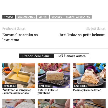
TAGOVI
BRZE OBLANDE
LESNICI
OBLANDE
RECEPTI ZA OBLATNE
Prethodni članak
Sledeći članak
Karamel rozenka sa
Brzi kolač sa petit keksom
lešnicima
Preporučeni članci
Još članaka autora
Brzi kolači
Brzi kolači
Brzi kolači
Žuti kolač sa višnjama i
Rafaelo kolač sa
Plazma piramida kolač
šaumom od belanaca
piškotama