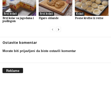
Brzi kolači
Brzi kolači
Kolači
Brzi kolač sa jagodama i
Figaro oblande
Posne krofne iz rerne
pudingom
Ostavite komentar
Morate biti prijavljeni da biste ostavili komentar
Reklame