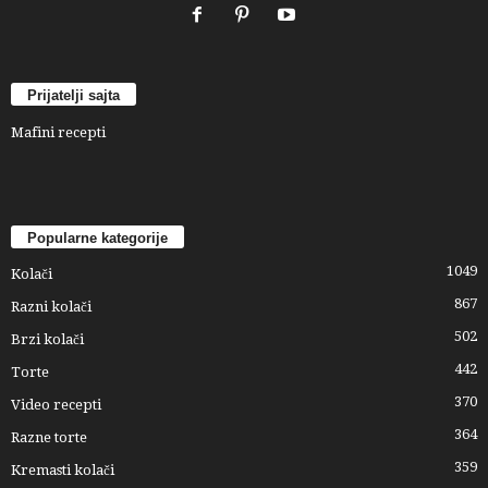
Prijatelji sajta
Mafini recepti
Popularne kategorije
1049
Kolači
867
Razni kolači
502
Brzi kolači
442
Torte
370
Video recepti
364
Razne torte
359
Kremasti kolači