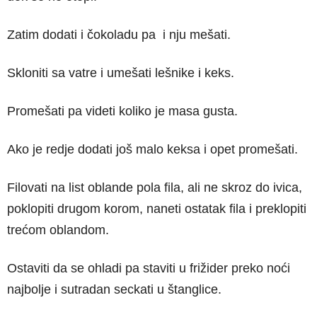
Zatim dodati i čokoladu pa i nju mešati.
Skloniti sa vatre i umešati lešnike i keks.
Promešati pa videti koliko je masa gusta.
Ako je redje dodati još malo keksa i opet promešati.
Filovati na list oblande pola fila, ali ne skroz do ivica,
poklopiti drugom korom, naneti ostatak fila i preklopiti
trećom oblandom.
Ostaviti da se ohladi pa staviti u frižider preko noći
najbolje i sutradan seckati u štanglice.