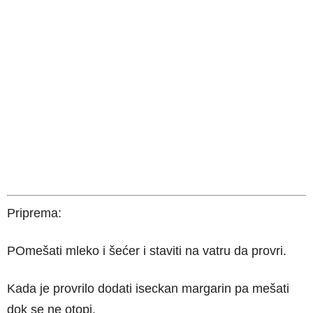
Priprema:
POmešati mleko i šećer i staviti na vatru da provri.
Kada je provrilo dodati iseckan margarin pa mešati
dok se ne otopi.