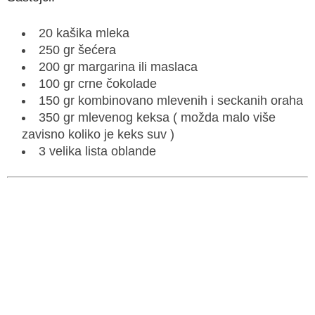
20 kašika mleka
250 gr šećera
200 gr margarina ili maslaca
100 gr crne čokolade
150 gr kombinovano mlevenih i seckanih oraha
350 gr mlevenog keksa ( možda malo više
zavisno koliko je keks suv )
3 velika lista oblande