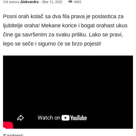
Od autora
Aleksandra
-
Mar 11, 2025
4436
Posni orah kolač sa dva fila prava je poslastica za
ljubitelje oraha! Mekane korice i bogat orahast ukus
čine ga savršenim za svaku priliku. Lako se pravi,
lepo se seče i sigurno će se brzo pojesti!
Sastojci: