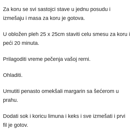
Za koru se svi sastojci stave u jednu posudu i
izmešaju i masa za koru je gotova.
U obložen pleh 25 x 25cm staviti celu smesu za koru i
peći 20 minuta.
Prilagoditi vreme pečenja vašoj rerni.
Ohladiti.
Umutiti penasto omekšali margarin sa šećerom u
prahu.
Dodati sok i koricu limuna i keks i sve izmešati i prvi
fil je gotov.