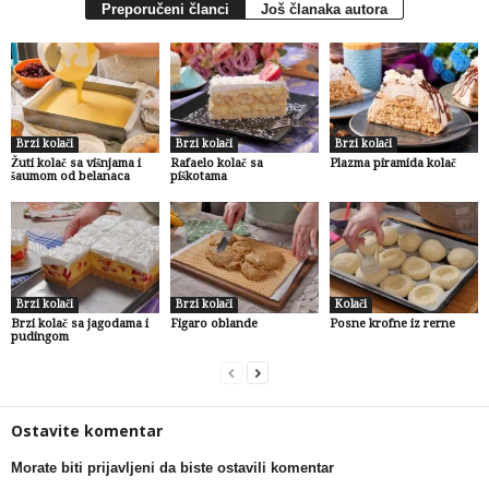
Preporučeni članci
Još članaka autora
Brzi kolači
Brzi kolači
Brzi kolači
Žuti kolač sa višnjama i
Rafaelo kolač sa
Plazma piramida kolač
šaumom od belanaca
piškotama
Brzi kolači
Brzi kolači
Kolači
Brzi kolač sa jagodama i
Figaro oblande
Posne krofne iz rerne
pudingom
Ostavite komentar
Morate biti prijavljeni da biste ostavili komentar