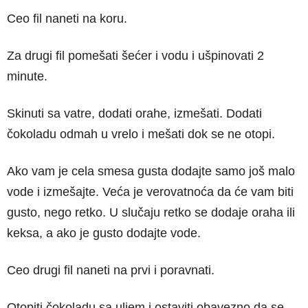
Ceo fil naneti na koru.
Za drugi fil pomešati šećer i vodu i ušpinovati 2
minute.
Skinuti sa vatre, dodati orahe, izmešati. Dodati
čokoladu odmah u vrelo i mešati dok se ne otopi.
Ako vam je cela smesa gusta dodajte samo još malo
vode i izmešajte. Veća je verovatnoća da će vam biti
gusto, nego retko. U slučaju retko se dodaje oraha ili
keksa, a ako je gusto dodajte vode.
Ceo drugi fil naneti na prvi i poravnati.
Otopiti čokoladu sa uljem i ostaviti obavezno da se