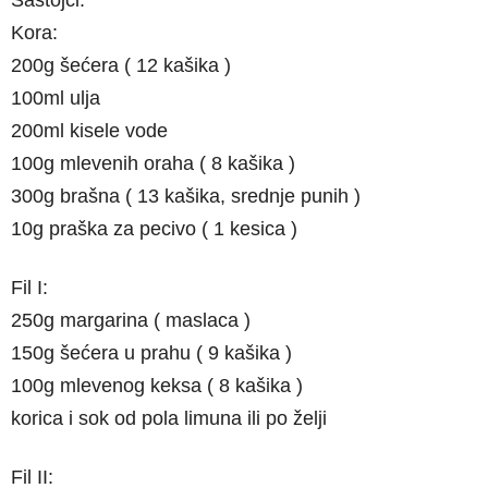
Kora:
200g šećera ( 12 kašika )
100ml ulja
200ml kisele vode
100g mlevenih oraha ( 8 kašika )
300g brašna ( 13 kašika, srednje punih )
10g praška za pecivo ( 1 kesica )
Fil I:
250g margarina ( maslaca )
150g šećera u prahu ( 9 kašika )
100g mlevenog keksa ( 8 kašika )
korica i sok od pola limuna ili po želji
Fil II: