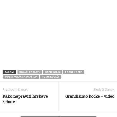
TAGOVI
KOLAČI ZA SLAVU
ORAH KOLAC
POSNE KOCKE
POSNI KOLAC SA ORASIMA
POSNI KOLAČI
Prethodni članak
Sledeći članak
Kako napraviti hrskave
Grandisimo kocke – video
ćebate