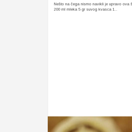
Nešto na čega nismo navikli je upravo ova št
200 ml mleka 5 gr suvog kvasca 1...