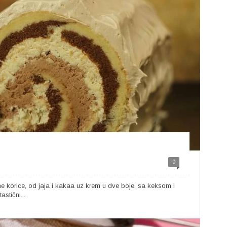
0
ne korice, od jaja i kakaa uz krem u dve boje, sa keksom i
tični...