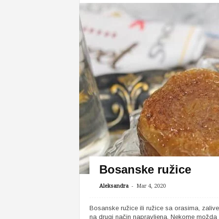
Bosanske ružice
-
Aleksandra
Mar 4, 2020
Bosanske ružice ili ružice sa orasima, zal
na drugi način napravljena. Nekome možda i 