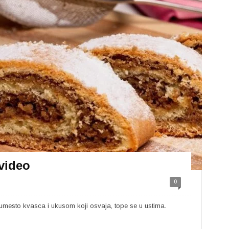
 video
0
umesto kvasca i ukusom koji osvaja, tope se u ustima.