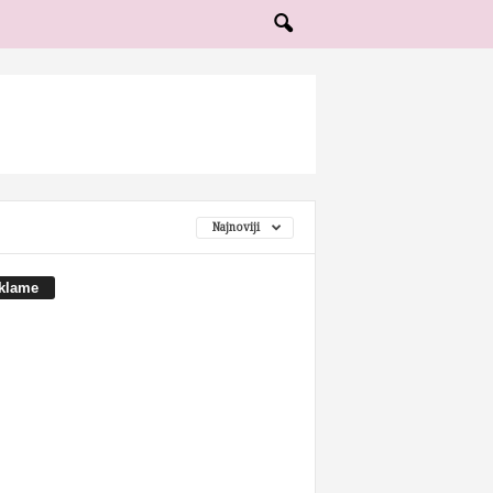
Najnoviji
klame