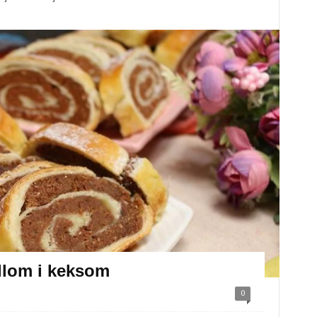
llom i keksom
0