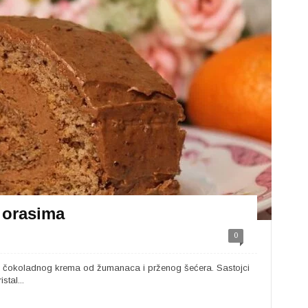
 orasima
0
 i čokoladnog krema od žumanaca i prženog šećera. Sastojci
stal...