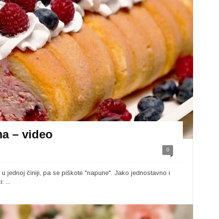
ma – video
0
u jednoj činiji, pa se piškote "napune". Jako jednostavno i
 ...