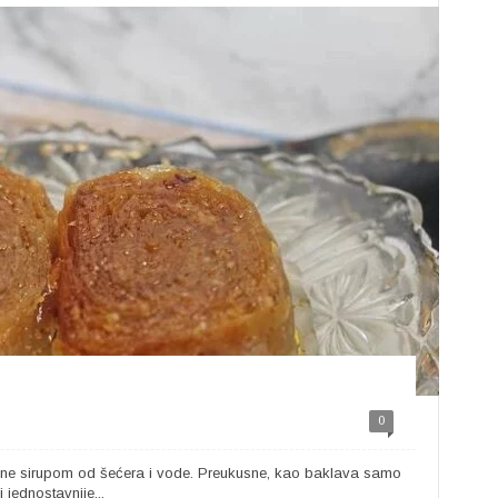
0
ivene sirupom od šećera i vode. Preukusne, kao baklava samo
jednostavnije...