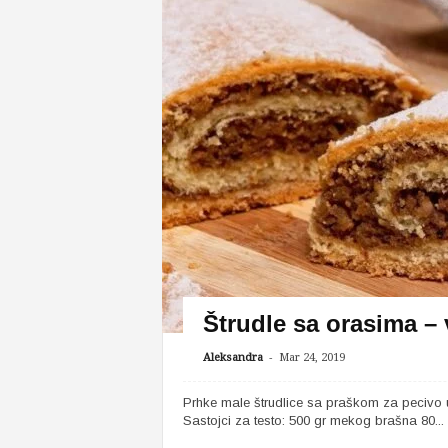
Štrudle sa orasima –
-
Aleksandra
Mar 24, 2019
Prhke male štrudlice sa praškom za pecivo 
Sastojci za testo: 500 gr mekog brašna 80...