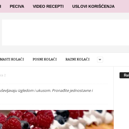
I
PECIVA
VIDEO RECEPTI
USLOVI KORIŠĆENJA
MASTI KOLAČI
POSNI KOLAČI
RAZNI KOLAČI
Re
ica 2
 oduševljavaju izgledom i ukusom. Pronađite jednostavne i