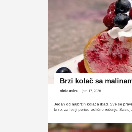
Brzi kolač sa malina
-
Aleksandra
Jun 17, 2020
Jedan od najbržih kolača ikad. Sve se pravi 
brzo, za letnji period odlično rešenje. Sastojci: