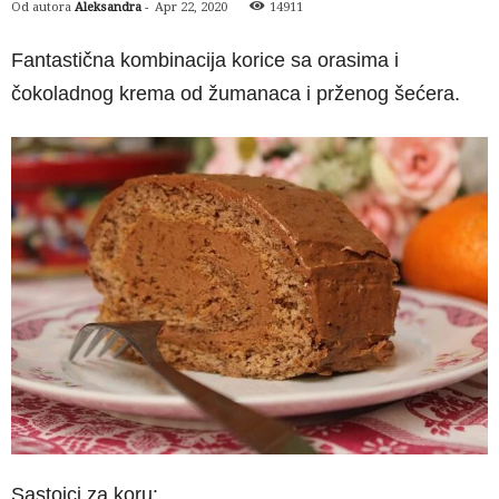
Od autora
Aleksandra
-
Apr 22, 2020
14911
Fantastična kombinacija korice sa orasima i
čokoladnog krema od žumanaca i prženog šećera.
Sastojci za koru: