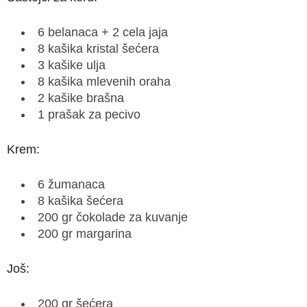
6 belanaca + 2 cela jaja
8 kašika kristal šećera
3 kašike ulja
8 kašika mlevenih oraha
2 kašike brašna
1 prašak za pecivo
Krem:
6 žumanaca
8 kašika šećera
200 gr čokolade za kuvanje
200 gr margarina
Još:
200 gr šećera