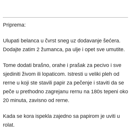
Priprema:
Ulupati belanca u čvrst sneg uz dodavanje šećera.
Dodajte zatim 2 žumanca, pa ulje i opet sve umutite.
Tome dodati brašno, orahe i prašak za pecivo i sve
sjediniti živom ili lopaticom. Istresti u veliki pleh od
rerne u koji ste stavili papir za pečenje i staviti da se
peče u prethodno zagrejanu rernu na 180s tepeni oko
20 minuta, zavisno od rerne.
Kada se kora ispekla zajedno sa papirom je uviti u
rolat.