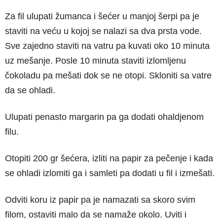
Za fil ulupati žumanca i šećer u manjoj šerpi pa je
staviti na veću u kojoj se nalazi sa dva prsta vode.
Sve zajedno staviti na vatru pa kuvati oko 10 minuta
uz mešanje. Posle 10 minuta staviti izlomljenu
čokoladu pa mešati dok se ne otopi. Skloniti sa vatre
da se ohladi.
Ulupati penasto margarin pa ga dodati ohaldjenom
filu.
Otopiti 200 gr šećera, izliti na papir za pečenje i kada
se ohladi izlomiti ga i samleti pa dodati u fil i izmešati.
Odviti koru iz papir pa je namazati sa skoro svim
filom, ostaviti malo da se namaže okolo. Uviti i