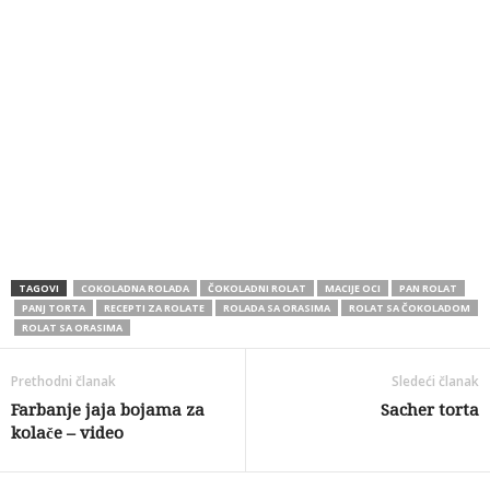
TAGOVI
COKOLADNA ROLADA
ČOKOLADNI ROLAT
MACIJE OCI
PAN ROLAT
PANJ TORTA
RECEPTI ZA ROLATE
ROLADA SA ORASIMA
ROLAT SA ČOKOLADOM
ROLAT SA ORASIMA
Prethodni članak
Sledeći članak
Farbanje jaja bojama za
Sacher torta
kolače – video