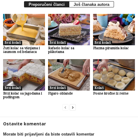
Preporučeni članci
Još članaka autora
Brzi kolači
Brzi kolači
Brzi kolači
Žuti kolač sa višnjama i
Rafaelo kolač sa
Plazma piramida kolač
šaumom od belanaca
piškotama
Brzi kolači
Brzi kolači
Kolači
Brzi kolač sa jagodama i
Figaro oblande
Posne krofne iz rerne
pudingom
Ostavite komentar
Morate biti prijavljeni da biste ostavili komentar