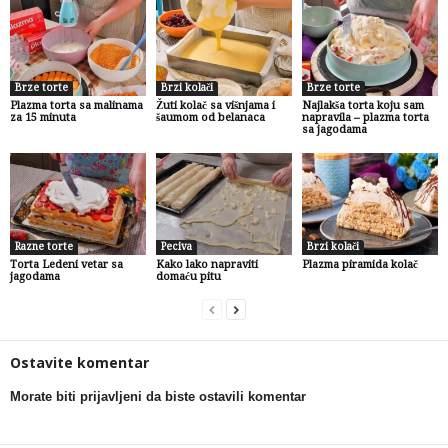
Brze torte
Brzi kolači
Brze torte
Plazma torta sa malinama
Žuti kolač sa višnjama i
Najlakša torta koju sam
za 15 minuta
šaumom od belanaca
napravila – plazma torta
sa jagodama
Razne torte
Peciva
Brzi kolači
Torta Ledeni vetar sa
Kako lako napraviti
Plazma piramida kolač
jagodama
domaću pitu
Ostavite komentar
Morate biti prijavljeni da biste ostavili komentar