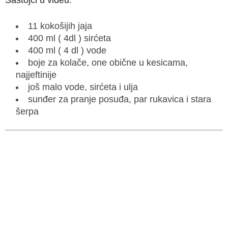
11 kokošijih jaja
400 ml ( 4dl ) sirćeta
400 ml ( 4 dl ) vode
boje za kolače, one obične u kesicama,
najjeftinije
još malo vode, sirćeta i ulja
sunđer za pranje posuđa, par rukavica i stara
šerpa