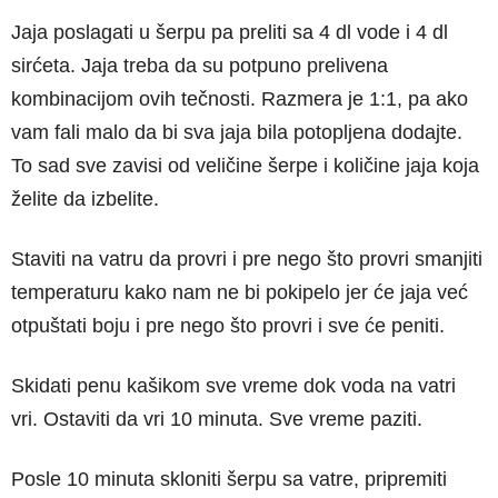
Jaja poslagati u šerpu pa preliti sa 4 dl vode i 4 dl
sirćeta. Jaja treba da su potpuno prelivena
kombinacijom ovih tečnosti. Razmera je 1:1, pa ako
vam fali malo da bi sva jaja bila potopljena dodajte.
To sad sve zavisi od veličine šerpe i količine jaja koja
želite da izbelite.
Staviti na vatru da provri i pre nego što provri smanjiti
temperaturu kako nam ne bi pokipelo jer će jaja već
otpuštati boju i pre nego što provri i sve će peniti.
Skidati penu kašikom sve vreme dok voda na vatri
vri. Ostaviti da vri 10 minuta. Sve vreme paziti.
Posle 10 minuta skloniti šerpu sa vatre, pripremiti