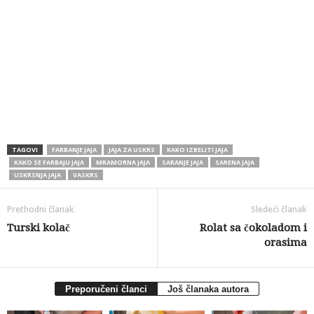
TAGOVI
FARBANJE JAJA
JAJA ZA USKRS
KAKO IZBELITI JAJA
KAKO SE FARBAJU JAJA
MRAMORNA JAJA
SARANJE JAJA
SARENA JAJA
USKRSNJA JAJA
VASKRS
Prethodni članak
Sledeći članak
Turski kolač
Rolat sa čokoladom i
orasima
Preporučeni članci
Još članaka autora