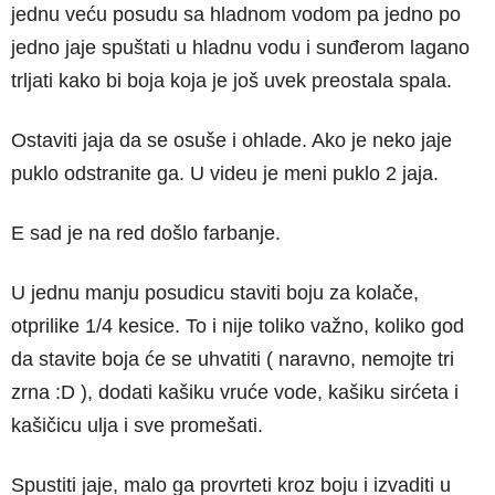
jednu veću posudu sa hladnom vodom pa jedno po
jedno jaje spuštati u hladnu vodu i sunđerom lagano
trljati kako bi boja koja je još uvek preostala spala.
Ostaviti jaja da se osuše i ohlade. Ako je neko jaje
puklo odstranite ga. U videu je meni puklo 2 jaja.
E sad je na red došlo farbanje.
U jednu manju posudicu staviti boju za kolače,
otprilike 1/4 kesice. To i nije toliko važno, koliko god
da stavite boja će se uhvatiti ( naravno, nemojte tri
zrna :D ), dodati kašiku vruće vode, kašiku sirćeta i
kašičicu ulja i sve promešati.
Spustiti jaje, malo ga provrteti kroz boju i izvaditi u