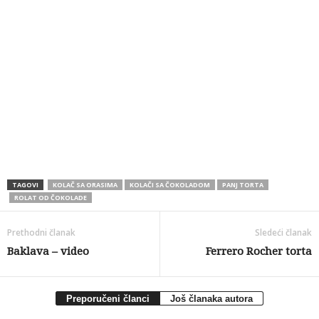
TAGOVI
KOLAČ SA ORASIMA
KOLAČI SA ČOKOLADOM
PANJ TORTA
ROLAT OD ČOKOLADE
Prethodni članak
Sledeći članak
Baklava – video
Ferrero Rocher torta
Preporučeni članci
Još članaka autora