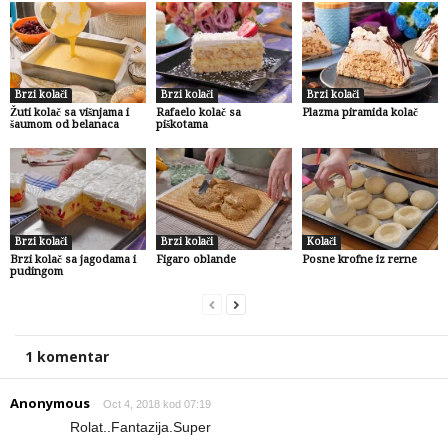
Brzi kolači
Brzi kolači
Brzi kolači
Žuti kolač sa višnjama i
Rafaelo kolač sa
Plazma piramida kolač
šaumom od belanaca
piškotama
Brzi kolači
Brzi kolači
Kolači
Brzi kolač sa jagodama i
Figaro oblande
Posne krofne iz rerne
pudingom
1 komentar
Anonymous
Oct 4, 2018 kod 07:19
Rolat..Fantazija.Super