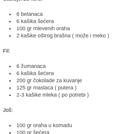
6 belanaca
6 kašika šećera
100 gr mlevenih oraha
2 kašike oštrog brašna ( može i meko )
Fil:
6 žumanaca
6 kašika šećera
200 gr čokolade za kuvanje
125 gr maslaca ( putera )
2-3 kašike mleka ( po potrebi )
Još:
100 gr oraha u komadu
100 gr šećera