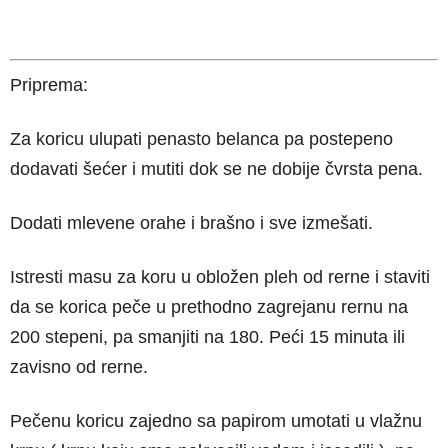
Priprema:
Za koricu ulupati penasto belanca pa postepeno
dodavati šećer i mutiti dok se ne dobije čvrsta pena.
Dodati mlevene orahe i brašno i sve izmešati.
Istresti masu za koru u obložen pleh od rerne i staviti
da se korica peče u prethodno zagrejanu rernu na
200 stepeni, pa smanjiti na 180. Peći 15 minuta ili
zavisno od rerne.
Pečenu koricu zajedno sa papirom umotati u vlažnu