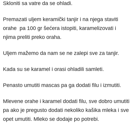
Skloniti sa vatre da se ohladi.
Premazati uljem keramički tanjir i na njega staviti
orahe pa 100 gr šećera istopiti, karamelizovati i
njima preliti preko oraha.
Uljem mažemo da nam se ne zalepi sve za tanjir.
Kada su se karamel i orasi ohladili samleti.
Penasto umutiti mascas pa ga dodati filu i izmutiti.
Mlevene orahe i karamel dodati filu, sve dobro umutiti
pa ako je pregusto dodati nekoliko kašika mleka i sve
opet umutiti. Mleko se dodaje po potrebi.