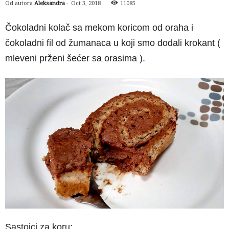
Od autora
Aleksandra
-
Oct 3, 2018
11085
Čokoladni kolač sa mekom koricom od oraha i
čokoladni fil od žumanaca u koji smo dodali krokant (
mleveni prženi šećer sa orasima ).
Sastojci za koru: