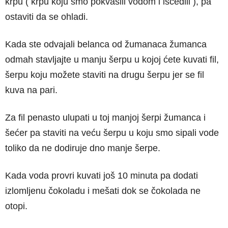
krpu ( krpu koju smo pokvasili vodom i iscedili ), pa
ostaviti da se ohladi.
Kada ste odvajali belanca od žumanaca žumanca
odmah stavljajte u manju šerpu u kojoj ćete kuvati fil,
šerpu koju možete staviti na drugu šerpu jer se fil
kuva na pari.
Za fil penasto ulupati u toj manjoj šerpi žumanca i
šećer pa staviti na veću šerpu u koju smo sipali vode
toliko da ne dodiruje dno manje šerpe.
Kada voda provri kuvati još 10 minuta pa dodati
izlomljenu čokoladu i mešati dok se čokolada ne
otopi.