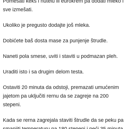
Pomešati keks i nutelu ili eurokrem pa dodati mleko i
sve izmešati.
Ukoliko je pregusto dodajte još mleka.
Dobićete baš dosta mase za punjenje štrudle.
Naneti pola smese, uviti i staviti u podmazan pleh.
Uraditi isto i sa drugim delom testa.
Ostaviti 20 minuta da odstoji, premazati umućenim
jajetom pa uključiti rernu da se zagreje na 200
stepeni.
Kada se rerna zagrejala staviti štrudle da se peku pa
smanjiti temperaturu na 180 stepeni i peći 35 minuta,