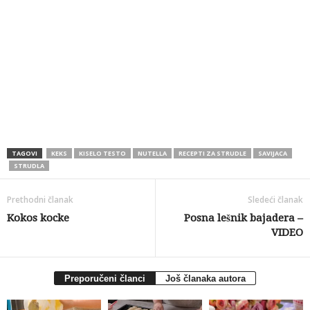
TAGOVI
KEKS
KISELO TESTO
NUTELLA
RECEPTI ZA STRUDLE
SAVIJACA
STRUDLA
Prethodni članak
Sledeći članak
Kokos kocke
Posna lešnik bajadera –
VIDEO
Preporučeni članci
Još članaka autora