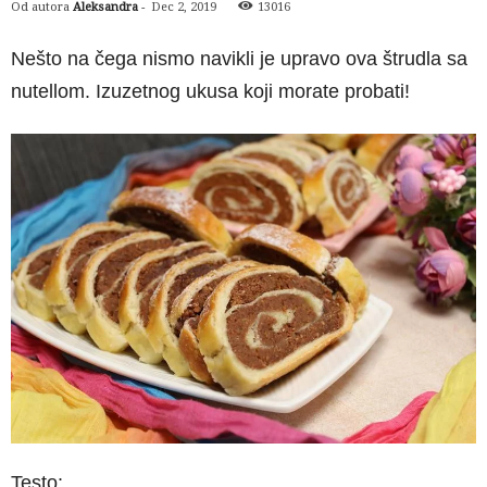
Od autora
Aleksandra
-
Dec 2, 2019
13016
Nešto na čega nismo navikli je upravo ova štrudla sa
nutellom. Izuzetnog ukusa koji morate probati!
Testo: