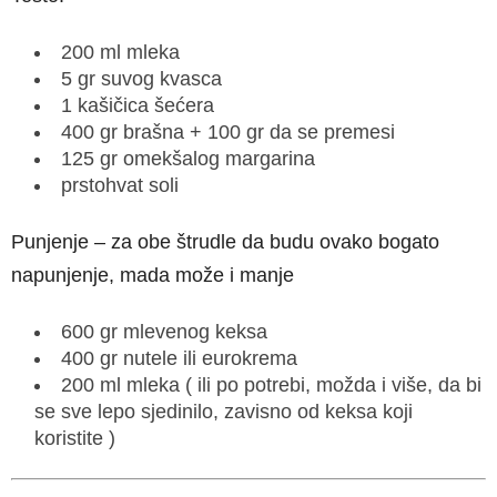
200 ml mleka
5 gr suvog kvasca
1 kašičica šećera
400 gr brašna + 100 gr da se premesi
125 gr omekšalog margarina
prstohvat soli
Punjenje – za obe štrudle da budu ovako bogato
napunjenje, mada može i manje
600 gr mlevenog keksa
400 gr nutele ili eurokrema
200 ml mleka ( ili po potrebi, možda i više, da bi
se sve lepo sjedinilo, zavisno od keksa koji
koristite )