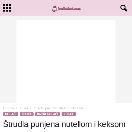
Početna
Kolači
Štrudla punjena nutellom i keksom
KOLAČI
PECIVA
RAZNI KOLAČI
ROLATI
Štrudla punjena nutellom i keksom