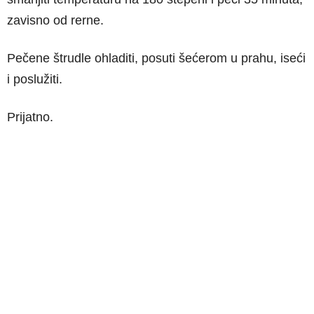
zavisno od rerne.
Pečene štrudle ohladiti, posuti šećerom u prahu, iseći
i poslužiti.
Prijatno.