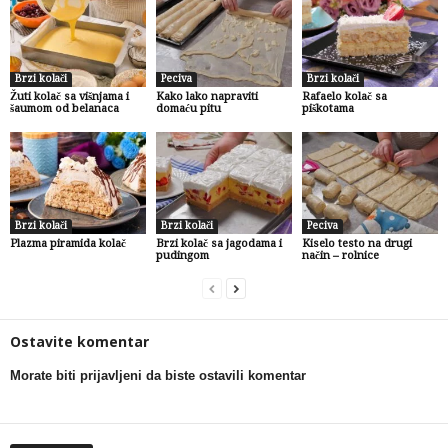
Brzi kolači
Peciva
Brzi kolači
Žuti kolač sa višnjama i
Kako lako napraviti
Rafaelo kolač sa
šaumom od belanaca
domaću pitu
piškotama
Brzi kolači
Brzi kolači
Peciva
Plazma piramida kolač
Brzi kolač sa jagodama i
Kiselo testo na drugi
pudingom
način – rolnice
Ostavite komentar
Morate biti prijavljeni da biste ostavili komentar