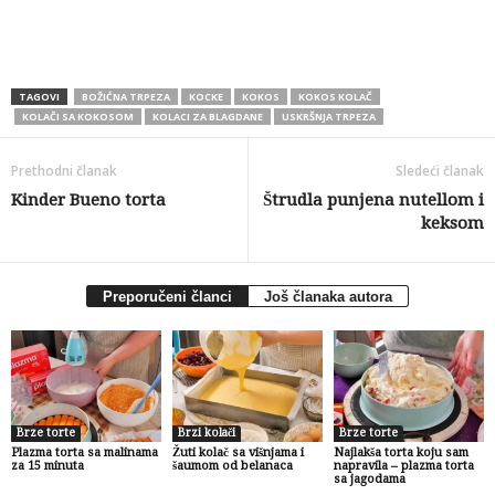
TAGOVI
BOŽIĆNA TRPEZA
KOCKE
KOKOS
KOKOS KOLAČ
KOLAČI SA KOKOSOM
KOLACI ZA BLAGDANE
USKRŠNJA TRPEZA
Prethodni članak
Sledeći članak
Kinder Bueno torta
Štrudla punjena nutellom i
keksom
Preporučeni članci
Još članaka autora
Brze torte
Brzi kolači
Brze torte
Plazma torta sa malinama
Žuti kolač sa višnjama i
Najlakša torta koju sam
za 15 minuta
šaumom od belanaca
napravila – plazma torta
sa jagodama