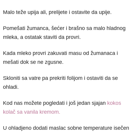
Malo teže upija ali, prelijete i ostavite da upije.
Pomešati žumanca, šećer i brašno sa malo hladnog
mleka, a ostatak staviti da provri.
Kada mleko provri zakuvati masu od žumanaca i
mešati dok se ne zgusne.
Skloniti sa vatre pa prekriti folijom i ostaviti da se
ohladi.
Kod nas možete pogledati i još jedan sjajan
kokos
kolač sa vanila kremom.
U ohladjeno dodati maslac sobne temperature isečen