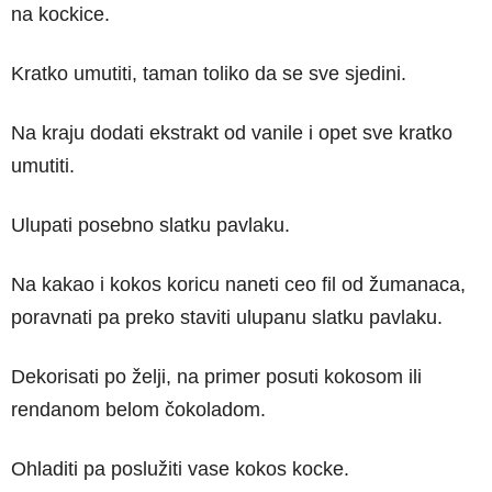
na kockice.
Kratko umutiti, taman toliko da se sve sjedini.
Na kraju dodati ekstrakt od vanile i opet sve kratko
umutiti.
Ulupati posebno slatku pavlaku.
Na kakao i kokos koricu naneti ceo fil od žumanaca,
poravnati pa preko staviti ulupanu slatku pavlaku.
Dekorisati po želji, na primer posuti kokosom ili
rendanom belom čokoladom.
Ohladiti pa poslužiti vase kokos kocke.