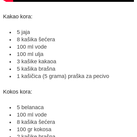
Kakao kora:
5 jaja
8 kašika šećera
100 ml vode
100 ml ulja
3 kašike kakaoa
5 kašika brašna
1 kašičica (5 grama) praška za pecivo
Kokos kora:
5 belanaca
100 ml vode
8 kašika šećera
100 gr kokosa
2 kašike brašna