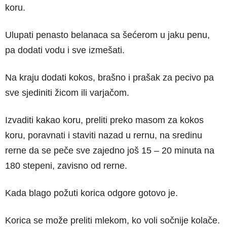
koru.
Ulupati penasto belanaca sa šećerom u jaku penu,
pa dodati vodu i sve izmešati.
Na kraju dodati kokos, brašno i prašak za pecivo pa
sve sjediniti žicom ili varjačom.
Izvaditi kakao koru, preliti preko masom za kokos
koru, poravnati i staviti nazad u rernu, na sredinu
rerne da se peče sve zajedno još 15 – 20 minuta na
180 stepeni, zavisno od rerne.
Kada blago požuti korica odgore gotovo je.
Korica se može preliti mlekom, ko voli sočnije kolače.