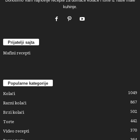
Donosimo Vam najnovije recepte za domaće kolače i torte iz naše male
kuhinje.
Prijatelji sajta
Mafini recepti
Popularne kategorije
1049
Kolači
867
Razni kolači
502
Brzi kolači
442
Torte
370
Video recepti
364