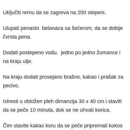
Uključiti rernu da se zagreva na 200 stepeni.
Ulupati penasto belanaca sa šećerom, da se dobije
čvrsta pena.
Dodati postepeno vodu, jedno po jedno žumance i
na kraju ulje.
Na kraju dodati prosejano brašno, kakao i prašak za
pecivo.
Istresti u obložen pleh dimanzija 30 x 40 cm i staviti
da se peče 10 minuta, dok se ne uhvati korica.
Čim stavite kakao koru da se peče pripremati kokos