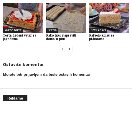
Razne torte
Peciva
Brzi kolači
Torta Ledeni vetar sa
Kako lako napraviti
Rafaelo kolač sa
jagodama
domaću pitu
piškotama
Ostavite komentar
Morate biti prijavljeni da biste ostavili komentar
Reklame