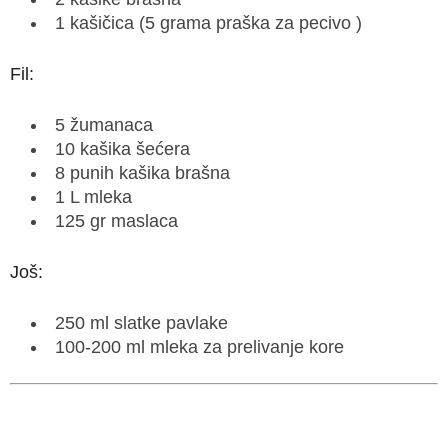
1 kašičica (5 grama praška za pecivo )
Fil:
5 žumanaca
10 kašika šećera
8 punih kašika brašna
1 L mleka
125 gr maslaca
Još:
250 ml slatke pavlake
100-200 ml mleka za prelivanje kore