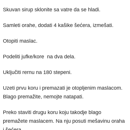
Skuvan sirup sklonite sa vatre da se hladi.
Samleti orahe, dodati 4 kašike šećera, izmešati.
Otopiti maslac.
Podeliti jufke/kore na dva dela.
Uključiti rernu na 180 stepeni.
Uzeti prvu koru i premazati je otopljenim maslacom.
Blago premažite, nemojte natapati.
Preko staviti drugu koru koju takodje blago
premažete maslacem. Na nju posuti mešavinu oraha
i šećera.