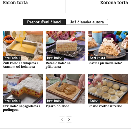
Baron torta
Korona torta
Preporučeni članci
Još članaka autora
Brzi kolači
Brzi kolači
Brzi kolači
Žuti kolač sa višnjama i
Rafaelo kolač sa
Plazma piramida kolač
šaumom od belanaca
piškotama
Brzi kolači
Brzi kolači
Kolači
Brzi kolač sa jagodama i
Figaro oblande
Posne krofne iz rerne
pudingom