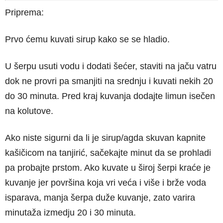
Priprema:
Prvo ćemu kuvati sirup kako se se hladio.
U šerpu usuti vodu i dodati šećer, staviti na jaču vatru
dok ne provri pa smanjiti na srednju i kuvati nekih 20
do 30 minuta. Pred kraj kuvanja dodajte limun isečen
na kolutove.
Ako niste sigurni da li je sirup/agda skuvan kapnite
kašičicom na tanjirić, sačekajte minut da se prohladi
pa probajte prstom. Ako kuvate u široj šerpi kraće je
kuvanje jer površina koja vri veća i više i brže voda
isparava, manja šerpa duže kuvanje, zato varira
minutaža izmedju 20 i 30 minuta.