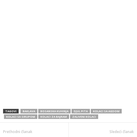
TAGOVI
BAKLAVA
BOSANSKA KUHINJA
DJUL PITA
KOLACI SA AGDOM
KOLACI SA SIRUPOM
KOLACI ZA BAJRAM
ZALIVENI KOLACI
Prethodni članak
Sledeći članak