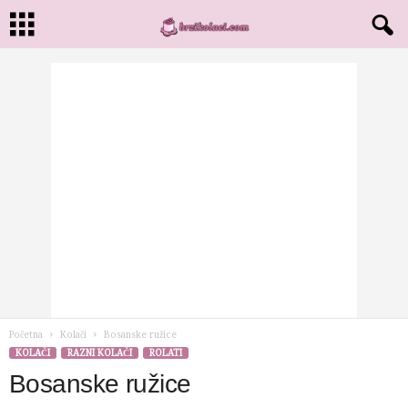
Početna
Kolači
Bosanske ružice
KOLAČI
RAZNI KOLAČI
ROLATI
Bosanske ružice