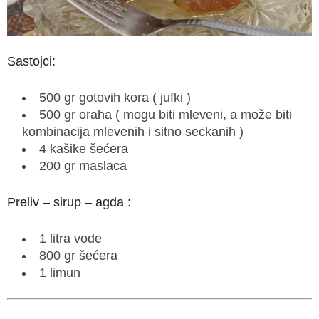
Sastojci:
500 gr gotovih kora ( jufki )
500 gr oraha ( mogu biti mleveni, a može biti
kombinacija mlevenih i sitno seckanih )
4 kašike šećera
200 gr maslaca
Preliv – sirup – agda :
1 litra vode
800 gr šećera
1 limun