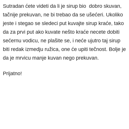
Sutradan ćete videti da li je sirup bio dobro skuvan,
tačnije prekuvan, ne bi trebao da se ušećeri. Ukoliko
jeste i stegao se sledeci put kuvajte sirup kraće, tako
da za prvi put ako kuvate nešto kraće necete dobiti
sećernu vodicu, ne plašite se, i neće ujutro taj sirup
biti redak izmedju ružica, one će upiti tečnost. Bolje je
da je mrvicu manje kuvan nego prekuvan.
Prijatno!