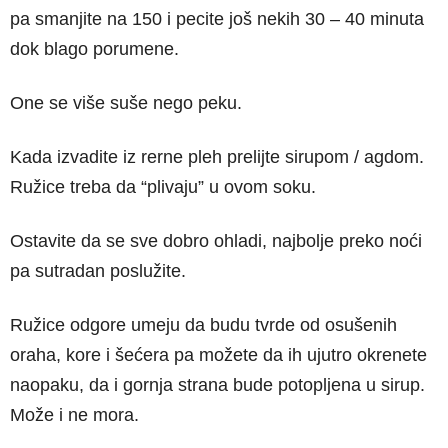
pa smanjite na 150 i pecite još nekih 30 – 40 minuta
dok blago porumene.
One se više suše nego peku.
Kada izvadite iz rerne pleh prelijte sirupom / agdom.
Ružice treba da “plivaju” u ovom soku.
Ostavite da se sve dobro ohladi, najbolje preko noći
pa sutradan poslužite.
Ružice odgore umeju da budu tvrde od osušenih
oraha, kore i šećera pa možete da ih ujutro okrenete
naopaku, da i gornja strana bude potopljena u sirup.
Može i ne mora.