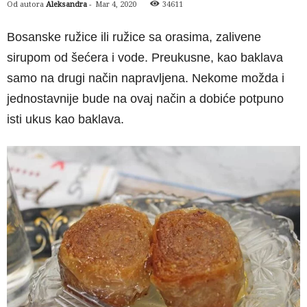
Od autora
Aleksandra
-
Mar 4, 2020
34611
Bosanske ružice ili ružice sa orasima, zalivene
sirupom od šećera i vode. Preukusne, kao baklava
samo na drugi način napravljena. Nekome možda i
jednostavnije bude na ovaj način a dobiće potpuno
isti ukus kao baklava.