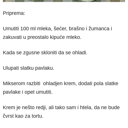
Priprema:
Umutiti 100 ml mleka, šećer, brašno i žumanca i
zakuvati u preostalo kipuće mleko.
Kada se zgusne skloniti da se ohladi.
Ulupati slatku pavlaku.
Mikserom razbiti ohladjen krem, dodati pola slatke
pavlake i opet umutiti.
Krem je nešto redji, ali tako sam i htela, da ne bude
čvrst kao za tortu.