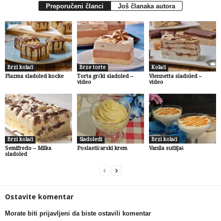
Preporučeni članci
Još članaka autora
Brzi kolači
Brze torte
Kolači
Plazma sladoled kocke
Torta grčki sladoled –
Viennetta sladoled –
video
video
Brzi kolači
Sladoledi
Brzi kolači
Semifredo – Milka
Poslastičarski krem
Vanila sutlijaš
sladoled
Ostavite komentar
Morate biti prijavljeni da biste ostavili komentar