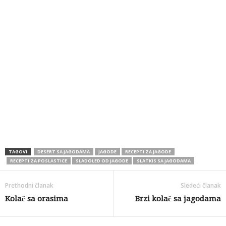
TAGOVI
DESERT SA JAGODAMA
JAGODE
RECEPTI ZA JAGODE
RECEPTI ZA POSLASTICE
SLADOLED OD JAGODE
SLATKIS SA JAGODAMA
Prethodni članak
Sledeći članak
Kolač sa orasima
Brzi kolač sa jagodama