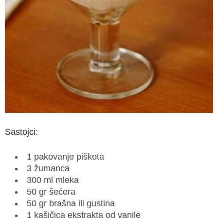
Sastojci:
1 pakovanje piškota
3 žumanca
300 ml mleka
50 gr šećera
50 gr brašna ili gustina
1 kašičica ekstrakta od vanile