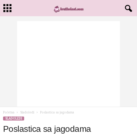
Početna
Sladoledi
Poslastica sa jagodama
SLADOLEDI
Poslastica sa jagodama