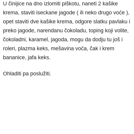
U činijice na dno izlomiti piškotu, naneti 2 kašike
krema, staviti iseckane jagode ( ili neko drugo voće ),
opet staviti dve kašike krema, odgore slatku pavlaku i
preko jagode, narendanu čokoladu, toping koji volite,
čokoladni, karamel, jagoda, mogu da dodju tu još i
roleri, plazma keks, mešavina voća, čak i krem
bananice, jafa keks.
Ohladiti pa poslužiti.