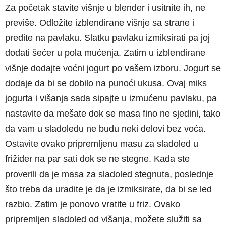
Za početak stavite višnje u blender i usitnite ih, ne
previše. Odložite izblendirane višnje sa strane i
pređite na pavlaku. Slatku pavlaku izmiksirati pa joj
dodati šećer u pola mućenja. Zatim u izblendirane
višnje dodajte voćni jogurt po vašem izboru. Jogurt se
dodaje da bi se dobilo na punoći ukusa. Ovaj miks
jogurta i višanja sada sipajte u izmućenu pavlaku, pa
nastavite da mešate dok se masa fino ne sjedini, tako
da vam u sladoledu ne budu neki delovi bez voća.
Ostavite ovako pripremljenu masu za sladoled u
frižider na par sati dok se ne stegne. Kada ste
proverili da je masa za sladoled stegnuta, poslednje
što treba da uradite je da je izmiksirate, da bi se led
razbio. Zatim je ponovo vratite u friz. Ovako
pripremljen sladoled od višanja, možete služiti sa