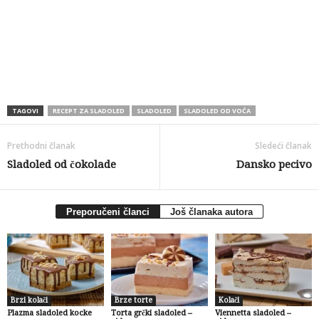
TAGOVI
RECEPT ZA SLADOLED
SLADOLED
SLADOLED OD VOĆA
Prethodni članak
Sledeći članak
Sladoled od čokolade
Dansko pecivo
Preporučeni članci
Još članaka autora
Brzi kolači
Brze torte
Kolači
Plazma sladoled kocke
Torta grčki sladoled –
Viennetta sladoled –