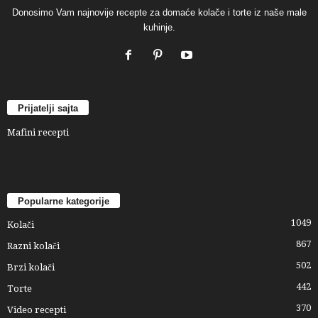
Donosimo Vam najnovije recepte za domaće kolače i torte iz naše male
kuhinje.
Prijatelji sajta
Mafini recepti
Popularne kategorije
1049
Kolači
867
Razni kolači
502
Brzi kolači
442
Torte
370
Video recepti