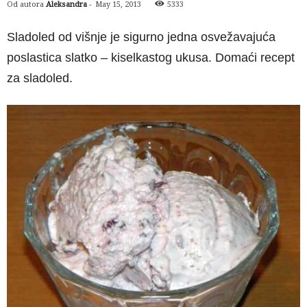
Od autora
Aleksandra
-
May 15, 2013
5333
Sladoled od višnje je sigurno jedna osvežavajuća
poslastica slatko – kiselkastog ukusa. Domaći recept
za sladoled.