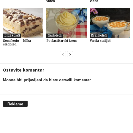
video
video
Brzi kolači
Sladoledi
Brzi kolači
Semifredo – Milka
Poslastičarski krem
Vanila sutlijaš
sladoled
Ostavite komentar
Morate biti prijavljeni da biste ostavili komentar
Reklame