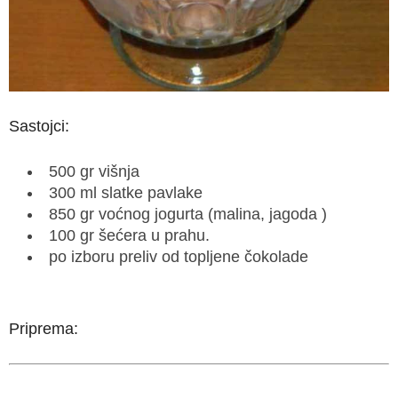
Sastojci:
500 gr višnja
300 ml slatke pavlake
850 gr voćnog jogurta (malina, jagoda )
100 gr šećera u prahu.
po izboru preliv od topljene čokolade
Priprema: