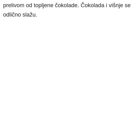
prelivom od topljene čokolade. Čokolada i višnje se
odlično slažu.