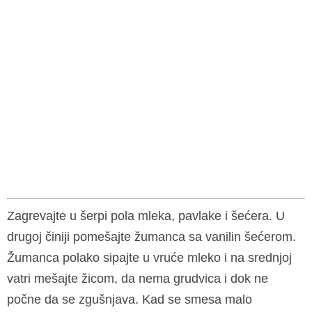
Zagrevajte u šerpi pola mleka, pavlake i šećera. U
drugoj činiji pomešajte žumanca sa vanilin šećerom.
Žumanca polako sipajte u vruće mleko i na srednjoj
vatri mešajte žicom, da nema grudvica i dok ne
počne da se zgušnjava. Kad se smesa malo