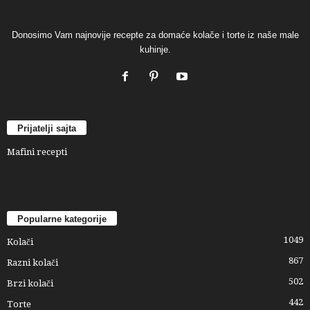
Donosimo Vam najnovije recepte za domaće kolače i torte iz naše male
kuhinje.
Prijatelji sajta
Mafini recepti
Popularne kategorije
1049
Kolači
867
Razni kolači
502
Brzi kolači
442
Torte