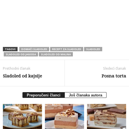
TAGOVI
DOMAĆI SLADOLED
RECEPT ZA SLADOLED
SLADOLED
SLADOLED OD JAGODA
SLADOLED OD MALINA
Prethodni članak
Sledeći članak
Sladoled od kajsije
Posna torta
Preporučeni članci
Još članaka autora