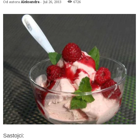
Od autora
Aleksandra
-
Jul 26, 2013
6726
Sastojci: