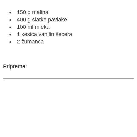
150 g malina
400 g slatke pavlake
100 ml mleka
1 kesica vanilin šećera
2 žumanca
Priprema: