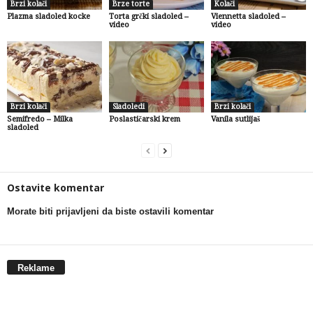
Brzi kolači
Brze torte
Kolači
Plazma sladoled kocke
Torta grčki sladoled –
Viennetta sladoled –
video
video
Brzi kolači
Sladoledi
Brzi kolači
Semifredo – Milka
Poslastičarski krem
Vanila sutlijaš
sladoled
Ostavite komentar
Morate biti prijavljeni da biste ostavili komentar
Reklame