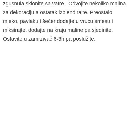
zgusnula sklonite sa vatre. Odvojite nekoliko malina
za dekoraciju a ostatak izblendirajte. Preostalo
mleko, pavlaku i šećer dodajte u vruću smesu i
miksirajte. dodajte na kraju maline pa sjedinite.
Ostavite u zamrzivač 6-8h pa poslužite.