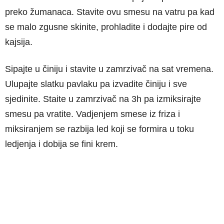
preko žumanaca. Stavite ovu smesu na vatru pa kad
se malo zgusne skinite, prohladite i dodajte pire od
kajsija.
Sipajte u činiju i stavite u zamrzivač na sat vremena.
Ulupajte slatku pavlaku pa izvadite činiju i sve
sjedinite. Staite u zamrzivač na 3h pa izmiksirajte
smesu pa vratite. Vadjenjem smese iz friza i
miksiranjem se razbija led koji se formira u toku
ledjenja i dobija se fini krem.