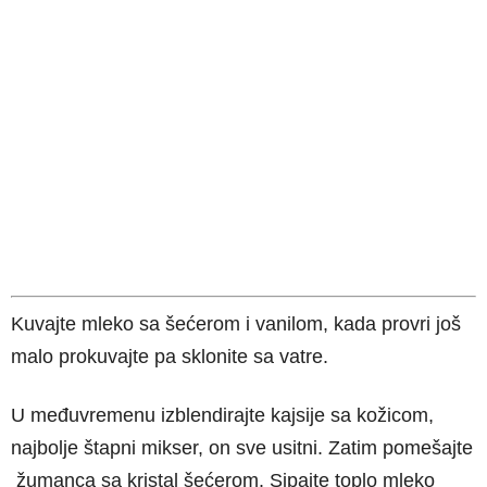
Kuvajte mleko sa šećerom i vanilom, kada provri još
malo prokuvajte pa sklonite sa vatre.
U međuvremenu izblendirajte kajsije sa kožicom,
najbolje štapni mikser, on sve usitni. Zatim pomešajte
žumanca sa kristal šećerom. Sipajte toplo mleko