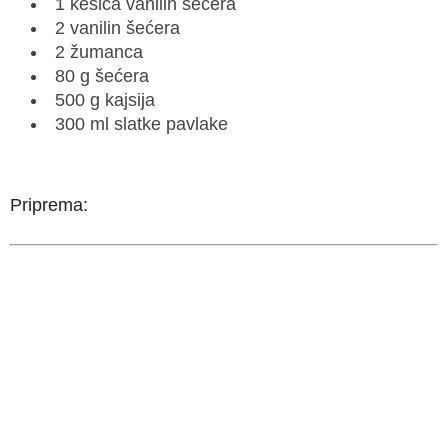
1 kesica vanilin šećera
2 vanilin šećera
2 žumanca
80 g šećera
500 g kajsija
300 ml slatke pavlake
Priprema: