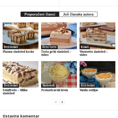
Preporučeni članci
Još članaka autora
Brzi kolači
Brze torte
Kolači
Plazma sladoled kocke
Torta grčki sladoled –
Viennetta sladoled –
video
video
Brzi kolači
Sladoledi
Brzi kolači
Semifredo – Milka
Poslastičarski krem
Vanila sutlijaš
sladoled
Ostavite komentar