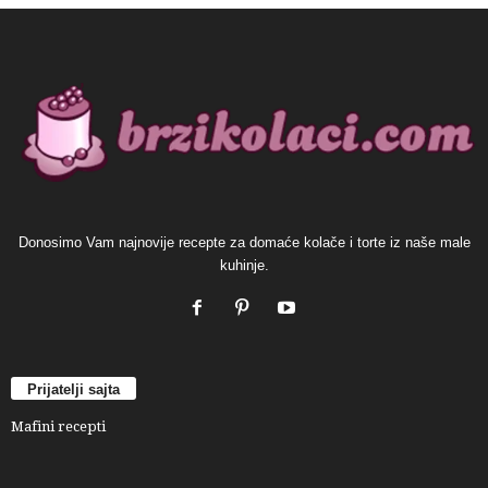
Donosimo Vam najnovije recepte za domaće kolače i torte iz naše male
kuhinje.
Prijatelji sajta
Mafini recepti