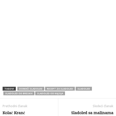
TAGOVI
DOMAĆI SLADOLED
RECEPT ZA SLADOLED
SLADOLED
SLADOLED OD BRESKVI
SLADOLED OD KAJSIJA
Prethodni članak
Sledeći članak
Kolač Kranč
Sladoled sa malinama