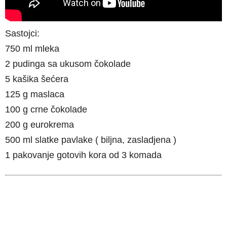
Sastojci:
750 ml mleka
2 pudinga sa ukusom čokolade
5 kašika šećera
125 g maslaca
100 g crne čokolade
200 g eurokrema
500 ml slatke pavlake ( biljna, zasladjena )
1 pakovanje gotovih kora od 3 komada