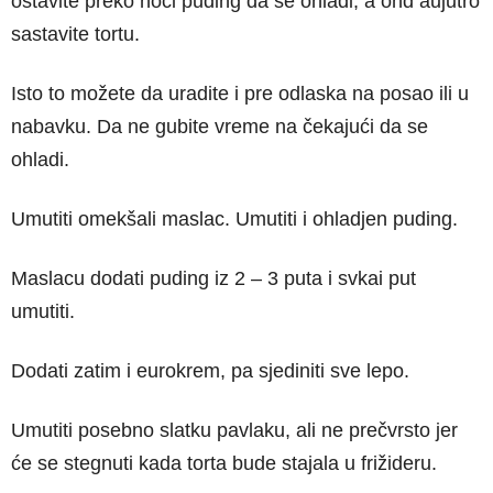
ostavite preko noći puding da se ohladi, a ond aujutro
sastavite tortu.
Isto to možete da uradite i pre odlaska na posao ili u
nabavku. Da ne gubite vreme na čekajući da se
ohladi.
Umutiti omekšali maslac. Umutiti i ohladjen puding.
Maslacu dodati puding iz 2 – 3 puta i svkai put
umutiti.
Dodati zatim i eurokrem, pa sjediniti sve lepo.
Umutiti posebno slatku pavlaku, ali ne prečvrsto jer
će se stegnuti kada torta bude stajala u frižideru.