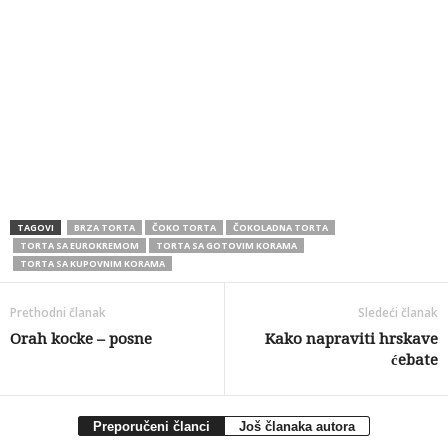
TAGOVI
BRZA TORTA
ČOKO TORTA
ČOKOLADNA TORTA
TORTA SA EUROKREMOM
TORTA SA GOTOVIM KORAMA
TORTA SA KUPOVNIM KORAMA
Prethodni članak
Sledeći članak
Orah kocke – posne
Kako napraviti hrskave
ćebate
Preporučeni članci
Još članaka autora