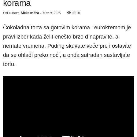
korama
Od autora
Aleksandra
-
Mar 9, 2025
5610
Čokoladna torta sa gotovim korama i eurokremom je
pravi izbor kada želit enešto brzo d napravite, a
nemate vremena. Puding skuvate veče pre i ostavite
da se ohladi preko noći, a onda sutradan sastavljate
tortu.