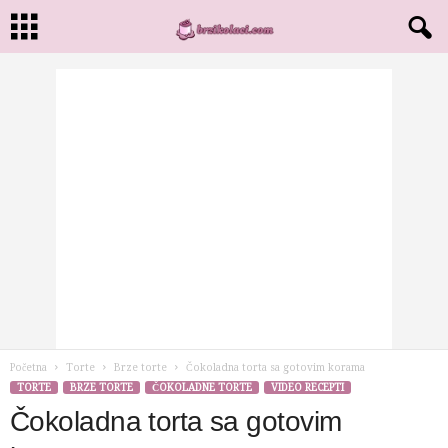
Početna
Torte
Brze torte
Čokoladna torta sa gotovim korama
TORTE
BRZE TORTE
ČOKOLADNE TORTE
VIDEO RECEPTI
Čokoladna torta sa gotovim