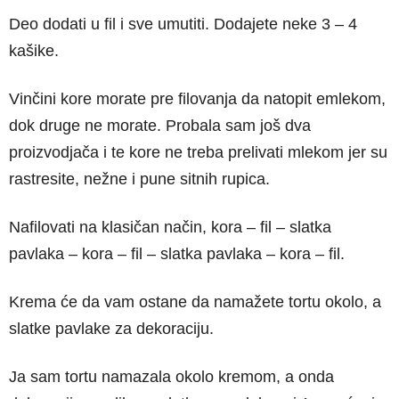
Deo dodati u fil i sve umutiti. Dodajete neke 3 – 4
kašike.
Vinčini kore morate pre filovanja da natopit emlekom,
dok druge ne morate. Probala sam još dva
proizvodjača i te kore ne treba prelivati mlekom jer su
rastresite, nežne i pune sitnih rupica.
Nafilovati na klasičan način, kora – fil – slatka
pavlaka – kora – fil – slatka pavlaka – kora – fil.
Krema će da vam ostane da namažete tortu okolo, a
slatke pavlake za dekoraciju.
Ja sam tortu namazala okolo kremom, a onda