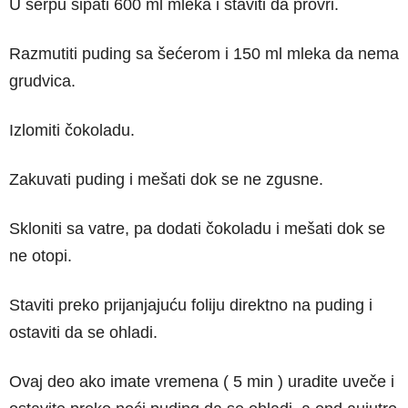
U šerpu sipati 600 ml mleka i staviti da provri.
Razmutiti puding sa šećerom i 150 ml mleka da nema
grudvica.
Izlomiti čokoladu.
Zakuvati puding i mešati dok se ne zgusne.
Skloniti sa vatre, pa dodati čokoladu i mešati dok se
ne otopi.
Staviti preko prijanjajuću foliju direktno na puding i
ostaviti da se ohladi.
Ovaj deo ako imate vremena ( 5 min ) uradite uveče i