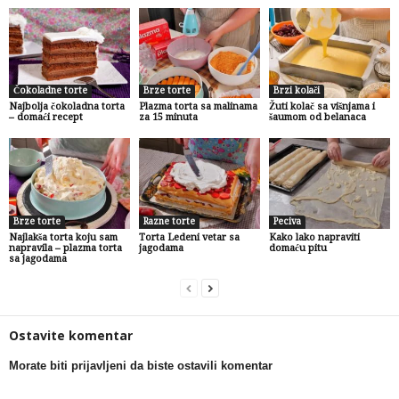
Čokoladne torte
Brze torte
Brzi kolači
Najbolja čokoladna torta
Plazma torta sa malinama
Žuti kolač sa višnjama i
– domaći recept
za 15 minuta
šaumom od belanaca
Brze torte
Razne torte
Peciva
Najlakša torta koju sam
Torta Ledeni vetar sa
Kako lako napraviti
napravila – plazma torta
jagodama
domaću pitu
sa jagodama
Ostavite komentar
Morate biti prijavljeni da biste ostavili komentar