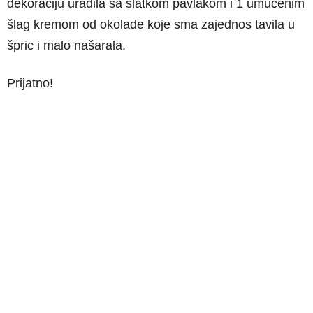
dekoraciju uradila sa slatkom pavlakom i 1 umućenim
šlag kremom od okolade koje sma zajednos tavila u
špric i malo našarala.
Prijatno!