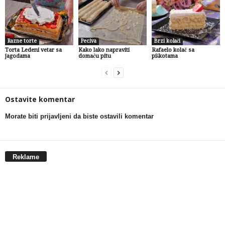
Razne torte
Peciva
Brzi kolači
Torta Ledeni vetar sa
Kako lako napraviti
Rafaelo kolač sa
jagodama
domaću pitu
piškotama
Ostavite komentar
Morate biti prijavljeni da biste ostavili komentar
Reklame