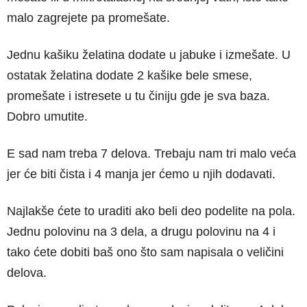
malo zagrejete pa promešate.
Jednu kašiku želatina dodate u jabuke i izmešate. U
ostatak želatina dodate 2 kašike bele smese,
promešate i istresete u tu činiju gde je sva baza.
Dobro umutite.
E sad nam treba 7 delova. Trebaju nam tri malo veća
jer će biti čista i 4 manja jer ćemo u njih dodavati.
Najlakše ćete to uraditi ako beli deo podelite na pola.
Jednu polovinu na 3 dela, a drugu polovinu na 4 i
tako ćete dobiti baš ono što sam napisala o veličini
delova.