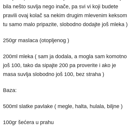
bila nešto suvlja nego inače, pa svi vi koji budete
pravili ovaj kolač sa nekim drugim mlevenim keksom
tu samo malo pripazite, slobodno dodajte još mleka )
250gr maslaca (otopljenog )
200ml mleka ( sam ja dodala, a mogla sam komotno
još 100, tako da sipajte 200 pa proverite i ako je
masa suvlja slobodno još 100, bez straha )
Baza:
500ml slatke pavlake ( megle, halta, hulala, biljne )
100gr šećera u prahu