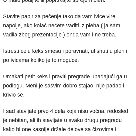
Stavite papir za pečenje tako da vam ivice vire
napolje, ako kolač nećete vaditi iz pleha ( ja sam
vadila zbog prezentacije ) onda vam i ne treba.
Istresti celu keks smesu i poravnati, utisnuti u pleh i
po ivicama koliko je to moguće.
Umakati petit keks i praviti pregrade ubadajući ga u
podlogu. Meni je sasvim dobro stajao, nije padao i
krivio se.
I sad stavljate prvo 4 dela koja nisu voćna, redosled
je nebitan, ali ih stavljate u svaku drugu pregradu
kako bi one kasnije držale delove sa čizovima i