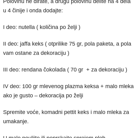
Polovinu ne dirate, a drugu polovinu delite na 4 dela
u 4 činije i onda dodajte:
I deo: nutella ( količina po želji )
II deo: jaffa keks ( otprilike 75 gr, pola paketa, a pola
vam ostane za dekoraciju )
III deo: rendana čokolada ( 70 gr + za dekoraciju )
IV deo: 100 gr mlevenog plazma keksa + malo mleka
ako je gusto – dekoracija po želji
Spremite voće, komadni pettit keks i malo mleka za
umakanje.
U malo pouljite ili poprskajte sprejem pleh.