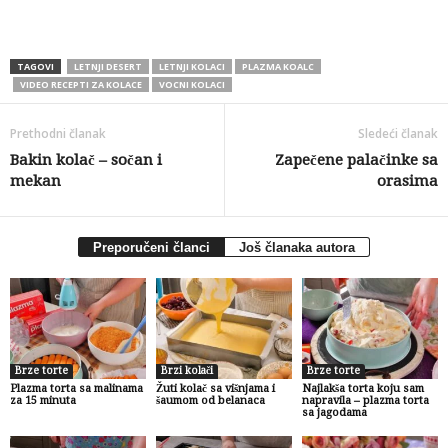
TAGOVI
LETNJI DESERT
LETNJI KOLACI
PLAZMA KOALC
VIDEO RECEPTI ZA KOLACE
VOCNI KOLACI
Prethodni članak
Sledeći članak
Bakin kolač – sočan i
Zapečene palačinke sa
mekan
orasima
Preporučeni članci
Još članaka autora
Brze torte
Brzi kolači
Brze torte
Plazma torta sa malinama
Žuti kolač sa višnjama i
Najlakša torta koju sam
za 15 minuta
šaumom od belanaca
napravila – plazma torta
sa jagodama