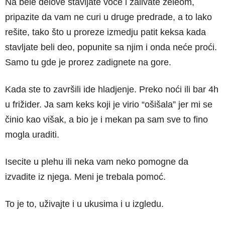
Na bele delove stavljate voće i zalivate želeom,
pripazite da vam ne curi u druge predrade, a to lako
rešite, tako što u proreze izmedju patit keksa kada
stavljate beli deo, popunite sa njim i onda neće proći.
Samo tu gde je prorez zadignete na gore.
Kada ste to završili ide hladjenje. Preko noći ili bar 4h
u frižider. Ja sam keks koji je virio “ošišala” jer mi se
činio kao višak, a bio je i mekan pa sam sve to fino
mogla uraditi.
Isecite u plehu ili neka vam neko pomogne da
izvadite iz njega. Meni je trebala pomoć.
To je to, uživajte i u ukusima i u izgledu.