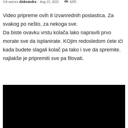
Od autora
Aleksandra
-
Aug 15, 2022
4293
Video pripreme ovih 8 izvanrednih poslastica. Za
svakog po nešto, za nekoga sve.
Da biste ovavku vrstu kolača lako napravili prvo
morate sve da isplanirate. KOjim redosledom ćete ići
kada budete slagali kolač pa tako i sve da spremite.
najlakše je pripremiti sve pa filovati.