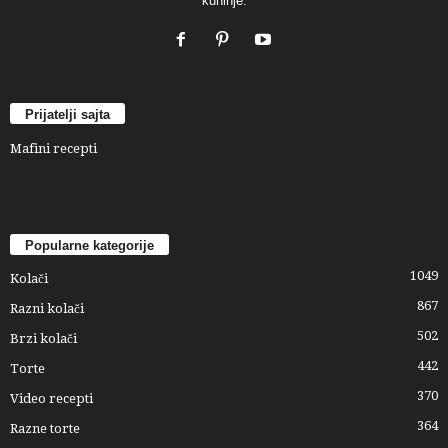
kuhinje.
Prijatelji sajta
Mafini recepti
Popularne kategorije
1049
Kolači
867
Razni kolači
502
Brzi kolači
442
Torte
370
Video recepti
364
Razne torte