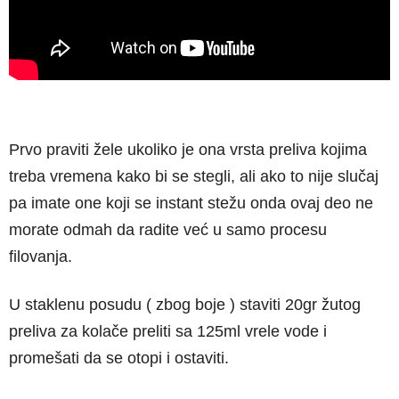
Prvo praviti žele ukoliko je ona vrsta preliva kojima
treba vremena kako bi se stegli, ali ako to nije slučaj
pa imate one koji se instant stežu onda ovaj deo ne
morate odmah da radite već u samo procesu
filovanja.
U staklenu posudu ( zbog boje ) staviti 20gr žutog
preliva za kolače preliti sa 125ml vrele vode i
promešati da se otopi i ostaviti.