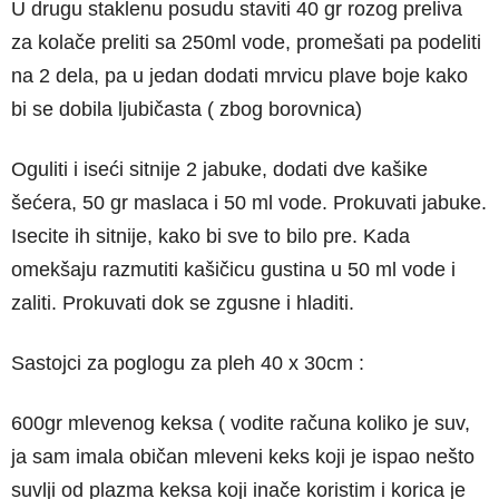
U drugu staklenu posudu staviti 40 gr rozog preliva
za kolače preliti sa 250ml vode, promešati pa podeliti
na 2 dela, pa u jedan dodati mrvicu plave boje kako
bi se dobila ljubičasta ( zbog borovnica)
Oguliti i iseći sitnije 2 jabuke, dodati dve kašike
šećera, 50 gr maslaca i 50 ml vode. Prokuvati jabuke.
Isecite ih sitnije, kako bi sve to bilo pre. Kada
omekšaju razmutiti kašičicu gustina u 50 ml vode i
zaliti. Prokuvati dok se zgusne i hladiti.
Sastojci za poglogu za pleh 40 x 30cm :
600gr mlevenog keksa ( vodite računa koliko je suv,
ja sam imala običan mleveni keks koji je ispao nešto
suvlji od plazma keksa koji inače koristim i korica je