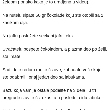
želeom ( onako kako je to uradjeno u videu).
Na nutelu sipate 50 gr čokolade koju ste otopili sa 1
kašikom ulja.
Na jaffu poslažete seckani jafa keks.
Straćatelu pospete čokoladom, a plazma deo po želji,
šta imate.
Sad idete redom radite čizove, zabadate voće koje
ste odabrali i onaj jedan deo sa jabukama.
Bazu koja vam je ostala podelite na 3 dela i u tri
pregrade stavite čiz ukus, a u poslednju idu jabuke.