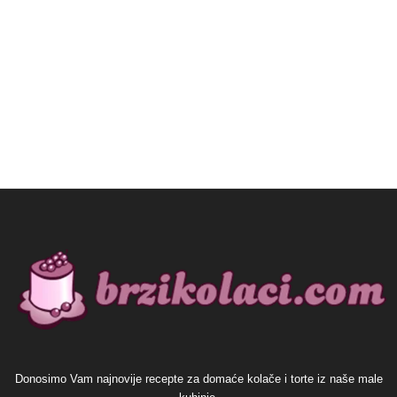
Donosimo Vam najnovije recepte za domaće kolače i torte iz naše male