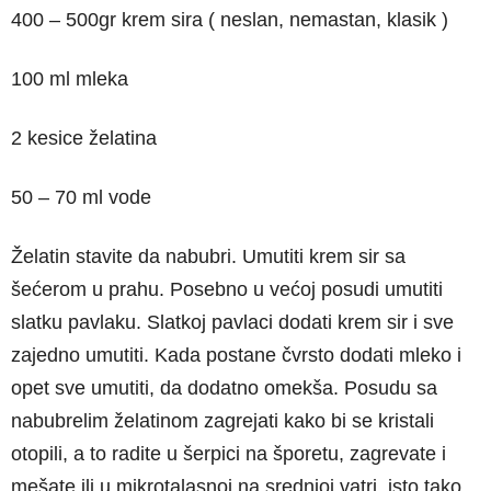
400 – 500gr krem sira ( neslan, nemastan, klasik )
100 ml mleka
2 kesice želatina
50 – 70 ml vode
Želatin stavite da nabubri. Umutiti krem sir sa
šećerom u prahu. Posebno u većoj posudi umutiti
slatku pavlaku. Slatkoj pavlaci dodati krem sir i sve
zajedno umutiti. Kada postane čvrsto dodati mleko i
opet sve umutiti, da dodatno omekša. Posudu sa
nabubrelim želatinom zagrejati kako bi se kristali
otopili, a to radite u šerpici na šporetu, zagrevate i
mešate ili u mikrotalasnoj na srednjoj vatri, isto tako