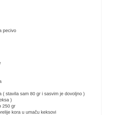
za pecivo
e
a
( stavila sam 80 gr i sasvim je dovoljno )
eksa )
o 250 gr
elije kora u umaču keksovi