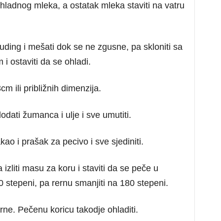
hladnog mleka, a ostatak mleka staviti na vatru
uding i mešati dok se ne zgusne, pa skloniti sa
m i ostaviti da se ohladi.
cm ili približnih dimenzija.
dati žumanca i ulje i sve umutiti.
ao i prašak za pecivo i sve sjediniti.
 izliti masu za koru i staviti da se peče u
 stepeni, pa rernu smanjiti na 180 stepeni.
ne. Pečenu koricu takodje ohladiti.