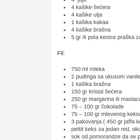
4 kašike šećera
4 kašike ulja
1 kašika kakaa
4 kašike brašna
5 gr ili pola kesice praška 
Fil:
750 ml mleka
2 pudinga sa ukusom vanil
1 kašika brašna
150 gr kristal šećera
250 gr margarina ili maslac
75 – 100 gr čokolade
75 – 100 gr mlevenog keksa 
3 pakovanja ( 450 gr jaffa k
pettit keks za jedan red, ok
sok od pomorandze da se pr