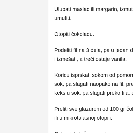
Ulupati maslac ili margarin, izmu
umutiti.
Otopiti čokoladu.
Podeliti fil na 3 dela, pa u jedan
i izmešati, a treći ostaje vanila.
Koricu isprskati sokom od pomora
sok, pa slagati naopako na fil, 
keks u sok, pa slagati preko fila, 
Preliti sve glazurom od 100 gr čok
ili u mikrotalasnoj otopili.