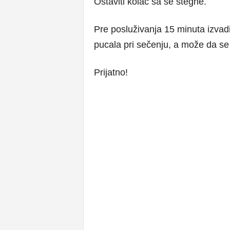
Ostaviti kolač sa se stegne.
Pre posluživanja 15 minuta izvaditi
pucala pri sečenju, a može da se 
Prijatno!