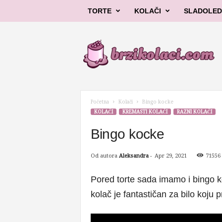
TORTE
KOLAČI
SLADOLED
B
r
z
i
k
o
l
Početna
Kolači
Bingo kocke
a
KOLAČI
KREMASTI KOLAČI
RAZNI KOLAČI
č
i
Bingo kocke
Od autora
Aleksandra
-
Apr 29, 2021
71556
Pored torte sada imamo i bingo koc
kolač je fantastičan za bilo koju p