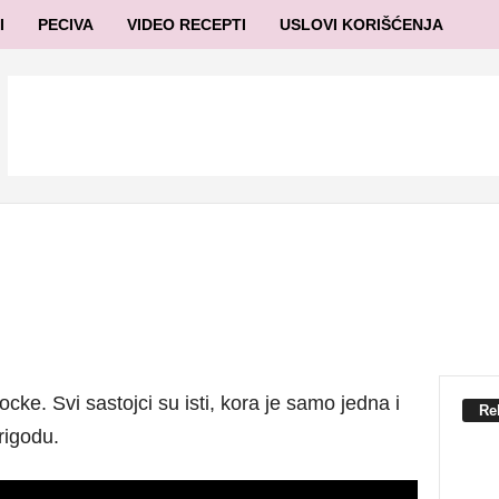
I
PECIVA
VIDEO RECEPTI
USLOVI KORIŠĆENJA
ke. Svi sastojci su isti, kora je samo jedna i
Re
rigodu.