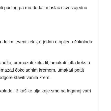
titi puding pa mu dodati maslac i sve zajedno
 dodati mleveni keks, u jedan otopljenu čokoladu
ndže, premazati keks fil, umakati jaffa keks u
premazati čokoladnim kremom, umakati pettit
odgore staviti vanila krem.
olade i 3 kašike ulja koje smo na laganoj vatri