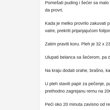
Pomešati puding i šećer sa malo 
da provri.
Kada je melko provrilo zakuvati p
vatre, prekriti prijanjajućom folijo
Zatim praviti koru. Pleh je 32 x 23
Ulupati belanca sa šećerom, pa do
Na kraju dodati orahe, brašno, kak
U pleh staviti papir za pečenje, pa
prethodno zagrejanu rernu na 200
Peći oko 20 minuta zavisno od rer