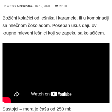
Od autora
Aleksandra
-
Dec 5, 2020
23100
Božićni kolačići od lešnika i karamele, ili u kombinaciji
sa mlečnom čokoladom. Poseban ukus daju ovi
krupno mleveni lešnici koji se zapeku sa kolačićem.
Sastojci – mera je čaša od 250 ml: