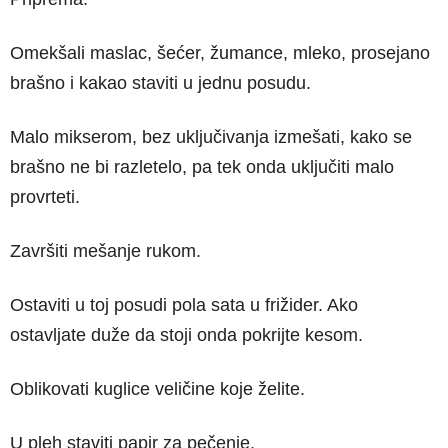
Omekšali maslac, šećer, žumance, mleko, prosejano
brašno i kakao staviti u jednu posudu.
Malo mikserom, bez uključivanja izmešati, kako se
brašno ne bi razletelo, pa tek onda uključiti malo
provrteti.
Završiti mešanje rukom.
Ostaviti u toj posudi pola sata u frižider. Ako
ostavljate duže da stoji onda pokrijte kesom.
Oblikovati kuglice veličine koje želite.
U pleh staviti papir za pečenje.