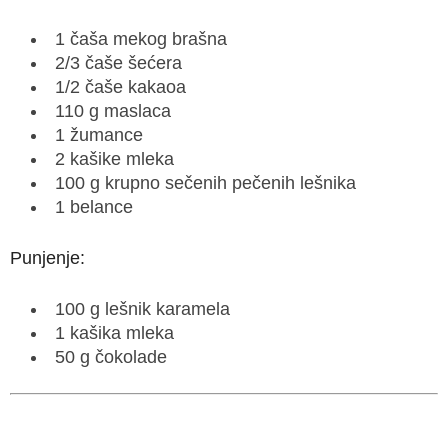
1 čaša mekog brašna
2/3 čaše šećera
1/2 čaše kakaoa
110 g maslaca
1 žumance
2 kašike mleka
100 g krupno sečenih pečenih lešnika
1 belance
Punjenje:
100 g lešnik karamela
1 kašika mleka
50 g čokolade