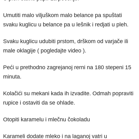
Umutiti malo viljuškom malo belance pa spuštati
svaku kuglicu u belance pa u lešnik i redjati u pleh.
Svaku kuglicu udubiti prstom, drškom od varjače ili
male oklagije ( pogledajte video ).
Peći u prethodno zagrejanoj rerni na 180 stepeni 15
minuta.
Kolačići su mekani kada ih izvadite. Odmah popraviti
rupice i ostaviti da se ohlade.
Otopiti karamelu i mlečnu čokoladu
Karameli dodate mleko i na laganoj vatri u