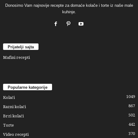
Donosimo Vam najnovije recepte za domaće kolače i torte iz naše male
kuhinje.
Prijatelji sajta
Mafini recepti
Popularne kategorije
1049
Kolači
867
Razni kolači
502
Brzi kolači
442
Torte
370
Video recepti