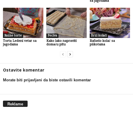
sa jagodama
Razne torte
Peciva
Brzi kolači
Torta Ledeni vetar sa
Kako lako napraviti
Rafaelo kolač sa
jagodama
domaću pitu
piškotama
Ostavite komentar
Morate biti prijavljeni da biste ostavili komentar
Reklame