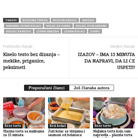
TAGOVI
BOZICNA TEPEZA
BOZICNI KEKSICI
GNEZDA
KARAMEL LESNIK KOLACI
KOLAC ZA USKRS
KOLACI ZA BLAGDANE
KOLACI ZA BOZIC
LESNIK GNEZDA
LESNIK KOLACI
USKRS
Prethodni članak
Sledeći članak
Kiselo testo bez dizanja –
IZAZOV – IMA 15 MINUTA
mekike, priganice,
DA NAPRAVI, DA LI ĆE
peksimeti
USPETI?
Preporučeni članci
Još članaka autora
Brze torte
Brzi kolači
Brze torte
Plazma torta sa malinama
Žuti kolač sa višnjama i
Najlakša torta koju sam
za 15 minuta
šaumom od belanaca
napravila – plazma torta