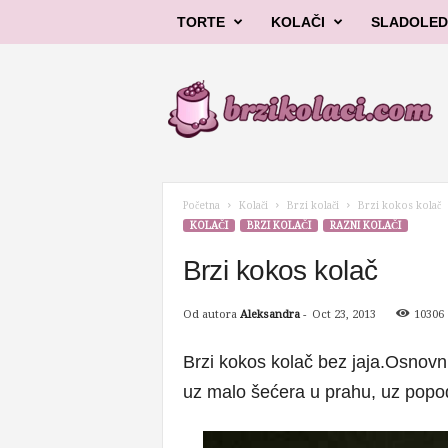
TORTE
KOLAČI
SLADOLED
B
r
z
i
k
o
l
Početna
Kolači
Brzi kolači
Brzi kokos kolač
a
KOLAČI
BRZI KOLAČI
RAZNI KOLAČI
č
i
Brzi kokos kolač
Od autora
Aleksandra
-
Oct 23, 2013
10306
Brzi kokos kolač bez jaja.Osnovni
uz malo šećera u prahu, uz popo