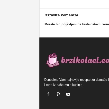
Ostavite komentar
Morate biti prijavljeni da biste ostavili ko
Donosimo Vam najnovije recepte za domaće 
i torte iz naše male kuhinje.