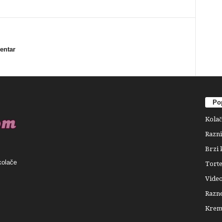
mentar
Pop
Kolač
Razni
Brzi 
kolače
Tort
Video
Razne
Krema