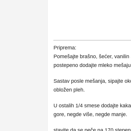
Priprema:
Pomešajte brašno, šećer, vanilin 
postepeno dodajte mleko mešaju
Sastav posle mešanja, sipajte o
obložen pleh.
U ostalih 1/4 smese dodajte kaka
gore, negde više, negde manje.
stavite da se peče na 170 stepen