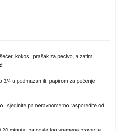
šećer, kokos i prašak za pecivo, a zatim
ći
ko 3/4 u podmazan ili papirom za pečenje
o i sjedinite pa neravnomerno rasporedite od
i 20 minuta, pa posle tog vremena proverite