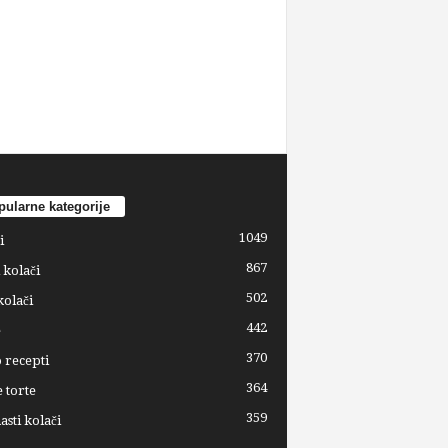
ularne kategorije
1049
i
867
 kolači
502
kolači
442
e
370
 recepti
364
 torte
359
sti kolači