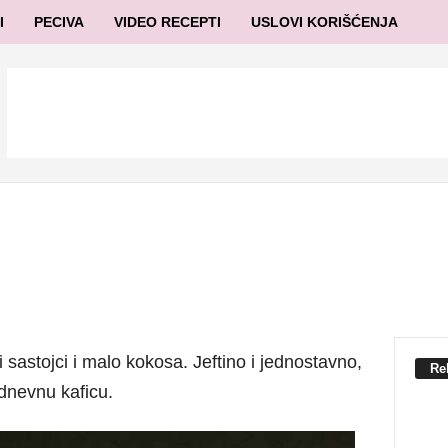
I
PECIVA
VIDEO RECEPTI
USLOVI KORIŠĆENJA
 sastojci i malo kokosa. Jeftino i jednostavno,
Re
dnevnu kaficu.