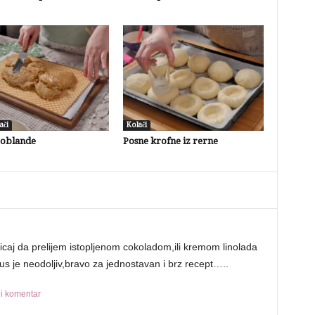
ači
Kolači
 oblande
Posne krofne iz rerne
icaj da prelijem istopljenom cokoladom,ili kremom linolada
us je neodoljiv,bravo za jednostavan i brz recept…..
ili komentar