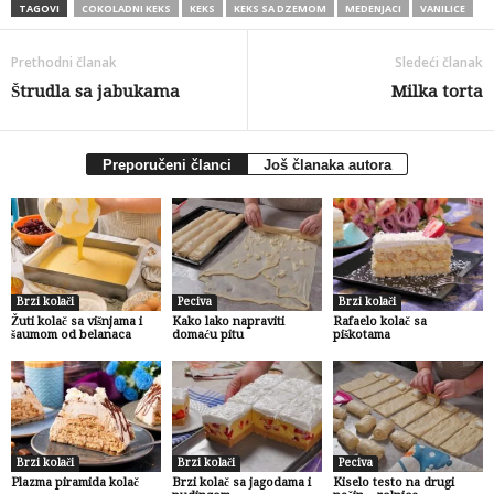
TAGOVI
COKOLADNI KEKS
KEKS
KEKS SA DZEMOM
MEDENJACI
VANILICE
Prethodni članak
Sledeći članak
Štrudla sa jabukama
Milka torta
Preporučeni članci
Još članaka autora
Brzi kolači
Peciva
Brzi kolači
Žuti kolač sa višnjama i
Kako lako napraviti
Rafaelo kolač sa
šaumom od belanaca
domaću pitu
piškotama
Brzi kolači
Brzi kolači
Peciva
Plazma piramida kolač
Brzi kolač sa jagodama i
Kiselo testo na drugi