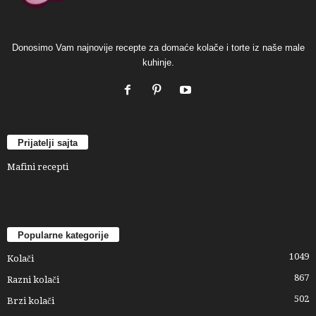
Donosimo Vam najnovije recepte za domaće kolače i torte iz naše male
kuhinje.
Prijatelji sajta
Mafini recepti
Popularne kategorije
1049
Kolači
867
Razni kolači
502
Brzi kolači