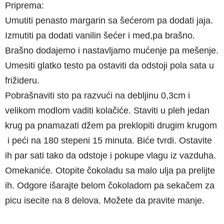
Priprema:
Umutiti penasto margarin sa šećerom pa dodati jaja.
Izmutiti pa dodati vanilin šećer i med,pa brašno.
Brašno dodajemo i nastavljamo mućenje pa mešenje.
Umesiti glatko testo pa ostaviti da odstoji pola sata u
frižideru.
Pobrašnaviti sto pa razvući na debljinu 0,3cm i
velikom modlom vaditi kolačiće. Staviti u pleh jedan
krug pa pnamazati džem pa preklopiti drugim krugom
i peći na 180 stepeni 15 minuta. Biće tvrdi. Ostavite
ih par sati tako da odstoje i pokupe vlagu iz vazduha.
Omekaniće. Otopite čokoladu sa malo ulja pa prelijte
ih. Odgore išarajte belom čokoladom pa sekačem za
picu isecite na 8 delova. Možete da pravite manje.