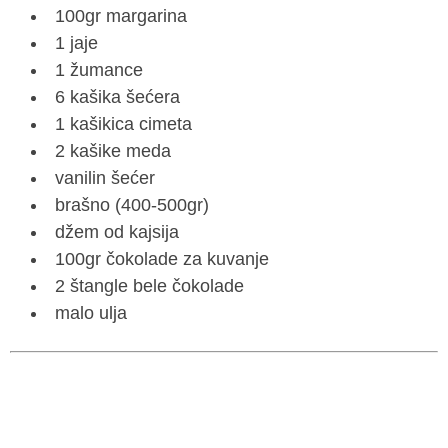
100gr margarina
1 jaje
1 žumance
6 kašika šećera
1 kašikica cimeta
2 kašike meda
vanilin šećer
brašno (400-500gr)
džem od kajsija
100gr čokolade za kuvanje
2 štangle bele čokolade
malo ulja