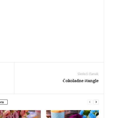
Sledeći članak
Čokoladne štangle
ora