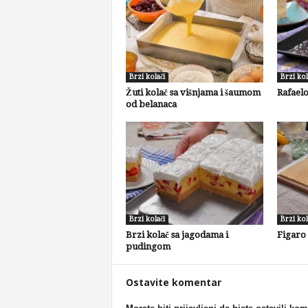
Brzi kolači
Brzi kol
Žuti kolač sa višnjama i šaumom
Rafaelo
od belanaca
Brzi kolači
Brzi kol
Brzi kolač sa jagodama i
Figaro
pudingom
Ostavite komentar