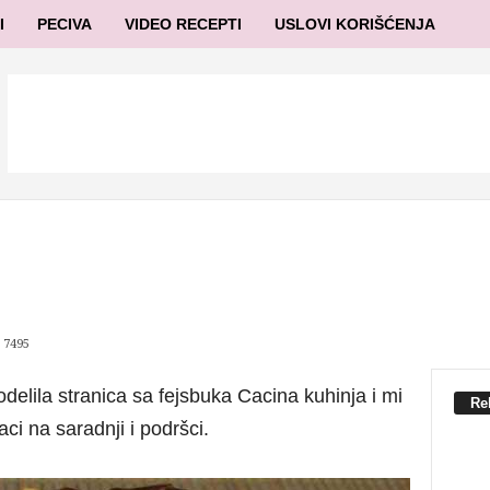
I
PECIVA
VIDEO RECEPTI
USLOVI KORIŠĆENJA
7495
elila stranica sa fejsbuka Cacina kuhinja i mi
Re
i na saradnji i podršci.