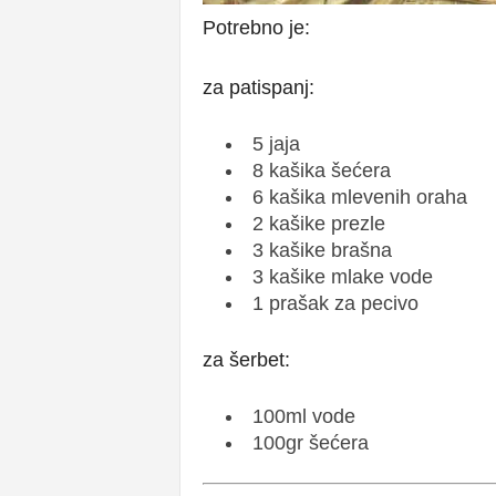
Potrebno je:
za patispanj:
5 jaja
8 kašika šećera
6 kašika mlevenih oraha
2 kašike prezle
3 kašike brašna
3 kašike mlake vode
1 prašak za pecivo
za šerbet:
100ml vode
100gr šećera