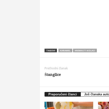
TAGOVI
KARAMEL
KREMASTI KOLACI
Prethodni članak
Štanglice
Preporučeni članci
Još članaka aut