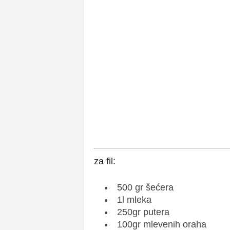
za fil:
500 gr šećera
1l mleka
250gr putera
100gr mlevenih oraha