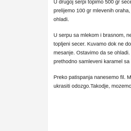
U drugoj serpi topimo 500 gr sec
prelijemo 100 gr mlevenih oraha, 
ohladi.
U serpu sa mlekom i brasnom, ne
topljeni secer. Kuvamo dok ne do
mesanje. Ostavimo da se ohladi. 
prethodno samleveni karamel sa o
Preko patispanja nanesemo fil. Mo
ukrasiti odozgo.Takodje, mozemo 