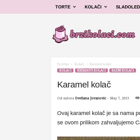
TORTE
KOLAČI
SLADOLED
B
r
z
i
k
o
l
Početna
Kolači
Karamel kolač
a
KOLAČI
KREMASTI KOLAČI
RAZNI KOLAČI
č
i
Karamel kolač
Od autora
Svetlana Jovanovic
-
May 7, 2013
Ovaj karamel kolač je sa nama pod
se ovom prilikom zahvaljujemo Cac