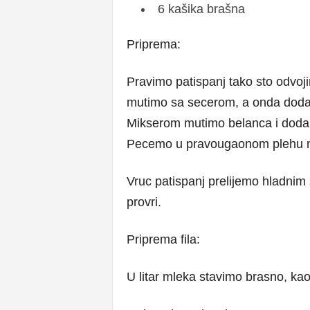
6 kašika brašna
Priprema:
Pravimo patispanj tako sto odv
mutimo sa secerom, a onda doda
Mikserom mutimo belanca i dod
Pecemo u pravougaonom plehu na 
Vruc patispanj prelijemo hladnim 
provri.
Priprema fila:
U litar mleka stavimo brasno, k