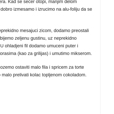
era. Kad se secer otopi, manjim delom
dobro izmesamo i izrucimo na alu-foliju da se
prekidno mesajuci zicom, dodamo preostali
bijemo zeljenu gustinu, uz neprekidno
U ohladjeni fil dodamo umuceni puter i
rasima (kao za grilijas) i umutimo mikserom.
zemo ostaviti malo fila i spricem za torte
malo prelivati kolac topljenom cokoladom.