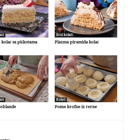
ači
Brzi kolači
 kolač sa piškotama
Plazma piramida kolač
ači
Kolači
 oblande
Posne krofne iz rerne