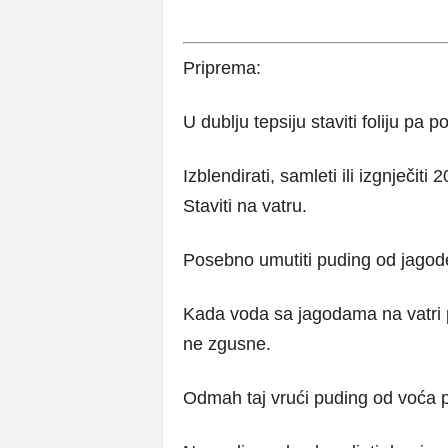
Priprema:
U dublju tepsiju staviti foliju pa
Izblendirati, samleti ili izgnječi
Staviti na vatru.
Posebno umutiti puding od jagode
Kada voda sa jagodama na vatri p
ne zgusne.
Odmah taj vrući puding od voća pr