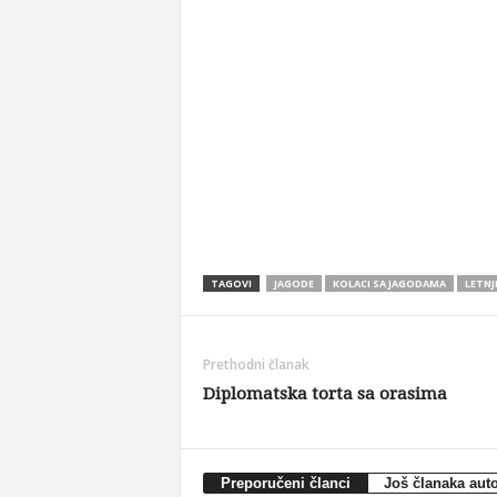
TAGOVI
JAGODE
KOLACI SA JAGODAMA
LETNJ
Prethodni članak
Diplomatska torta sa orasima
Preporučeni članci
Još članaka aut