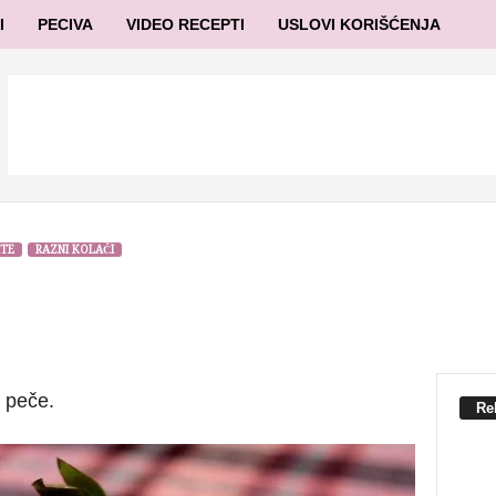
I
PECIVA
VIDEO RECEPTI
USLOVI KORIŠĆENJA
RTE
RAZNI KOLAČI
e peče.
Re