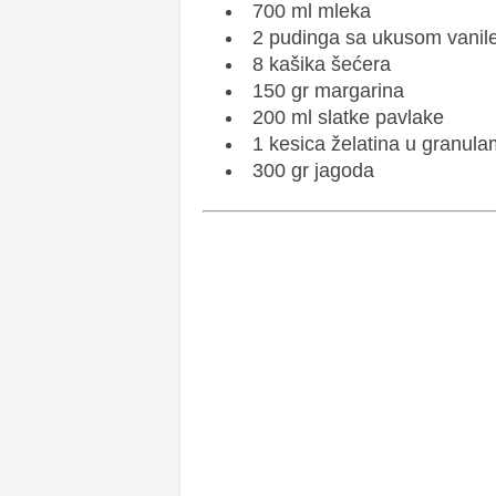
700 ml mleka
2 pudinga sa ukusom vanil
8 kašika šećera
150 gr margarina
200 ml slatke pavlake
1 kesica želatina u granula
300 gr jagoda