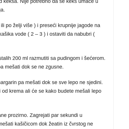
ed keksa. Nije potrebno da se keks umače u
ga.
ili po želji više ) i preseći krupnije jagode na
kašika vode ( 2 – 3 ) i ostaviti da nabubri (
stalih 200 ml razmutiti sa pudingom i šećerom.
pa mešati dok se ne zgusne.
margarin pa mešati dok se sve lepo ne sjedini.
 od krema ali će se kako budete mešali lepo
ane prozirno. Zagrejati par sekundi u
i mešati kašičicom dok žeatin iz čvrstog ne