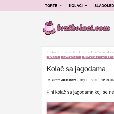
TORTE
KOLAČI
SLADOLED
B
r
z
i
k
o
l
Početna
Kolači
Brzi kolači
Kolač sa jagodama
a
KOLAČI
BRZI KOLAČI
NEPEČENI KOLAČI I TO
č
i
Kolač sa jagodama
Od autora
Aleksandra
-
May 31, 2018
21416
Fini kolač sa jagodama koji se n