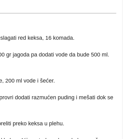
 poslagati red keksa, 16 komada.
ti 200 gr jagoda pa dodati vode da bude 500 ml.
, 200 ml vode i šećer.
rovri dodati razmućen puding i mešati dok se
eliti preko keksa u plehu.