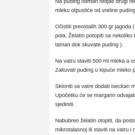
Na puding odmah redjati drugi r
mleko otpustiće od vreline pudin
Očistiti preostalih 300 gr jagoda ( 
pola. Želatin potopiti sa nekoliko 
taman dok skuvate puding ).
Na vatru staviti 500 ml mleka a o
Zakuvati puding u kipuće mleko 
Skloniti sa vatre dodati iseckan 
Upočetku će se margarin odvajati
sjediniti.
Nabubreo želatin otopiti, da post
mikrotalasnoj ili staviti na vatru 