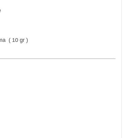
e
ma ( 10 gr )