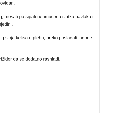
rovidan.
ing, mešati pa sipati neumućenu slatku pavlaku i
jedini.
ugog sloja keksa u plehu, preko poslagati jagode
frižider da se dodatno rashladi.