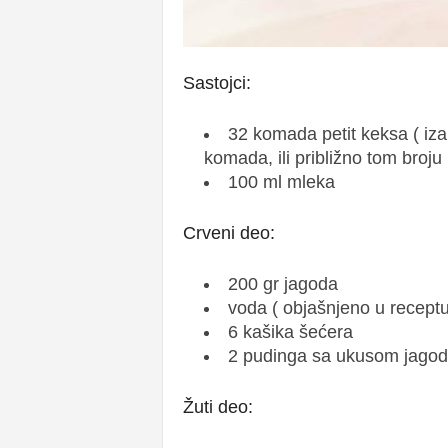
Sastojci:
32 komada petit keksa ( iza
komada, ili približno tom broju 
100 ml mleka
Crveni deo:
200 gr jagoda
voda ( objašnjeno u receptu
6 kašika šećera
2 pudinga sa ukusom jago
Žuti deo: