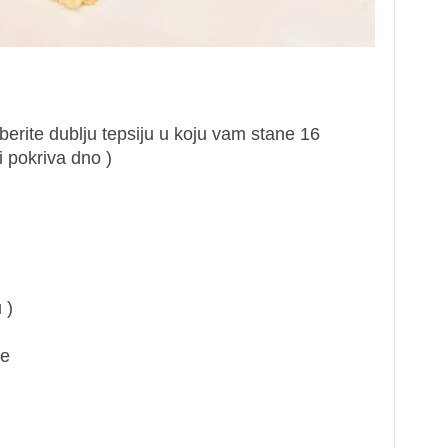
berite dublju tepsiju u koju vam stane 16
i pokriva dno )
 )
de