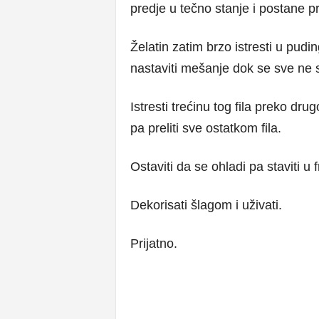
predje u tečno stanje i postane p
Želatin zatim brzo istresti u pud
nastaviti mešanje dok se sve ne s
Istresti trećinu tog fila preko dr
pa preliti sve ostatkom fila.
Ostaviti da se ohladi pa staviti u 
Dekorisati šlagom i uživati.
Prijatno.