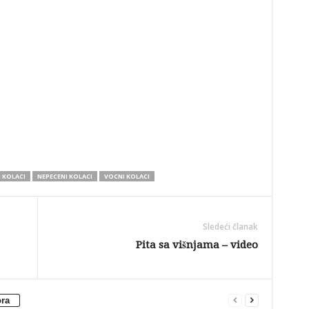
I KOLACI
NEPECENI KOLACI
VOCNI KOLACI
Sledeći članak
Pita sa višnjama – video
ora