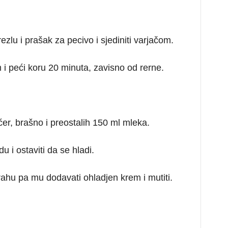
zlu i prašak za pecivo i sjediniti varjačom.
m i peći koru 20 minuta, zavisno od rerne.
er, brašno i preostalih 150 ml mleka.
u i ostaviti da se hladi.
ahu pa mu dodavati ohladjen krem i mutiti.