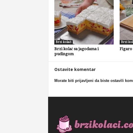
Brzi kolači
Brzi kol
Brzi kolač sa jagodama i
Figaro
pudingom
Ostavite komentar
Morate biti prijavljeni da biste ostavili ko