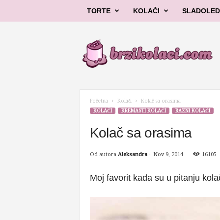
TORTE
KOLAČI
SLADOLED
B
r
z
i
k
o
l
Početna
Kolači
Kolač sa orasima
a
KOLAČI
KREMASTI KOLAČI
RAZNI KOLAČI
č
i
Kolač sa orasima
Od autora
Aleksandra
-
Nov 9, 2014
16105
Moj favorit kada su u pitanju ko