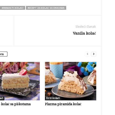
KREMASTI KOLACI
RECEPT ZA KOLAC SA ORASIMA
Sledeći članak
Vanila kolač
ora
ači
Brzi kolači
 kolač sa piškotama
Plazma piramida kolač