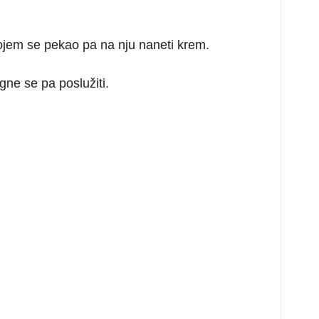
kojem se pekao pa na nju naneti krem.
egne se pa poslužiti.