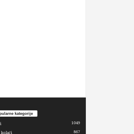
ularne kategorije
1049
i
867
 kolači