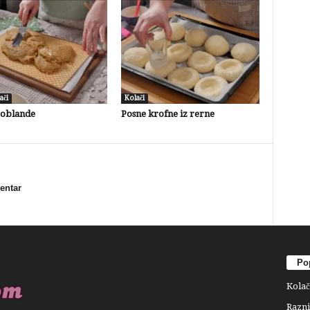
ači
Kolači
 oblande
Posne krofne iz rerne
mentar
Pop
Kolač
Razni