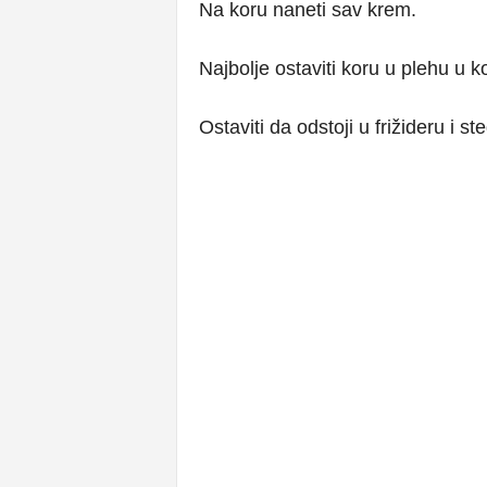
Na koru naneti sav krem.
Najbolje ostaviti koru u plehu u 
Ostaviti da odstoji u frižideru i st