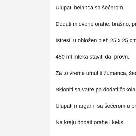
Ulupati belanca sa šećerom.
Dodati mlevene orahe, brašno, pre
Istresti u obložen pleh 25 x 25 c
450 ml mleka staviti da provri.
Za to vreme umutiti žumanca, šeć
Skloniti sa vatre pa dodati čokolad
Ulupati margarin sa šećerom u pr
Na kraju dodati orahe i keks.