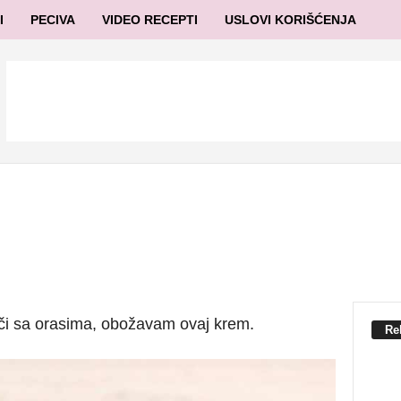
I
PECIVA
VIDEO RECEPTI
USLOVI KORIŠĆENJA
lači sa orasima, obožavam ovaj krem.
Re