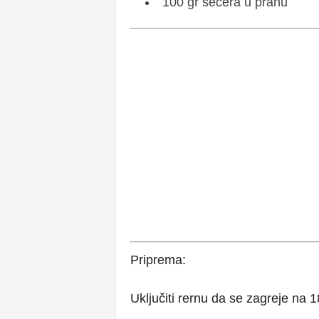
100 gr šećera u prahu
Priprema:
Uključiti rernu da se zagreje na 1