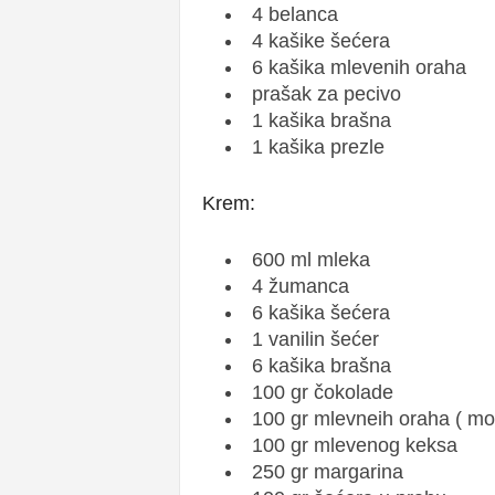
4 belanca
4 kašike šećera
6 kašika mlevenih oraha
prašak za pecivo
1 kašika brašna
1 kašika prezle
Krem:
600 ml mleka
4 žumanca
6 kašika šećera
1 vanilin šećer
6 kašika brašna
100 gr čokolade
100 gr mlevneih oraha ( mož
100 gr mlevenog keksa
250 gr margarina