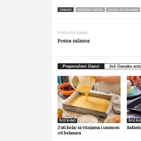
TAGOVI
BOŽIĆNA TRPEZA
KOLACI SA ORASIMA
Prethodni članak
Posna salama
Preporučeni članci
Još članaka aut
Brzi kolači
Brzi kol
Žuti kolač sa višnjama i šaumom
Rafaelo
od belanaca