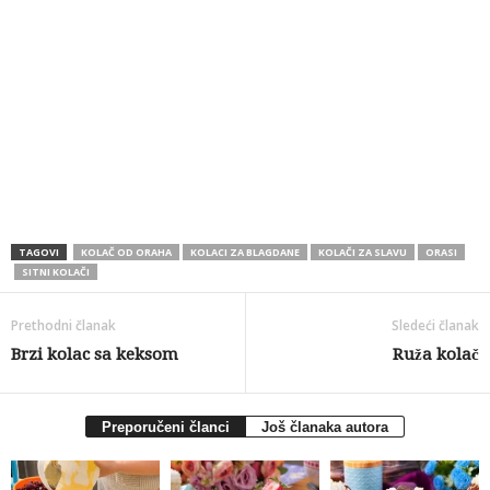
TAGOVI
KOLAČ OD ORAHA
KOLACI ZA BLAGDANE
KOLAČI ZA SLAVU
ORASI
SITNI KOLAČI
Prethodni članak
Sledeći članak
Brzi kolac sa keksom
Ruža kolač
Preporučeni članci
Još članaka autora