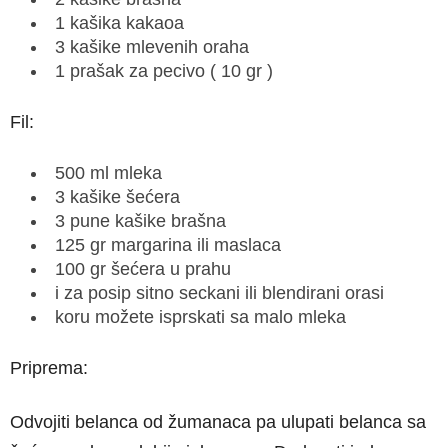
1 kašika kakaoa
3 kašike mlevenih oraha
1 prašak za pecivo ( 10 gr )
Fil:
500 ml mleka
3 kašike šećera
3 pune kašike brašna
125 gr margarina ili maslaca
100 gr šećera u prahu
i za posip sitno seckani ili blendirani orasi
koru možete isprskati sa malo mleka
Priprema:
Odvojiti belanca od žumanaca pa ulupati belanca sa