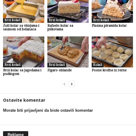
Brzi kolači
Brzi kolači
Brzi kolači
Žuti kolač sa višnjama i
Rafaelo kolač sa
Plazma piramida kolač
šaumom od belanaca
piškotama
Brzi kolači
Brzi kolači
Kolači
Brzi kolač sa jagodama i
Figaro oblande
Posne krofne iz rerne
pudingom
Ostavite komentar
Morate biti prijavljeni da biste ostavili komentar
Reklame