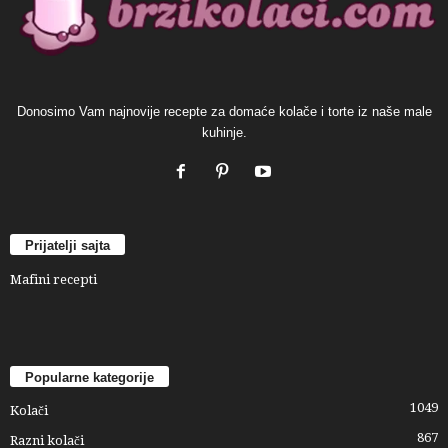
Donosimo Vam najnovije recepte za domaće kolače i torte iz naše male
kuhinje.
Prijatelji sajta
Mafini recepti
Popularne kategorije
1049
Kolači
867
Razni kolači