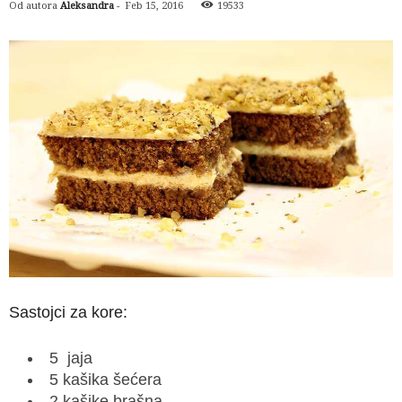
Od autora
Aleksandra
-
Feb 15, 2016
19533
Sastojci za kore:
5 jaja
5 kašika šećera
2 kašike brašna