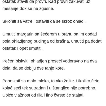
ostatak staviti da provri. Kad provri zakuvati uz
mešanje dok se ne zgusne.
Skloniti sa vatre i ostaviti da se skroz ohladi.
Umutiti margarin sa šećerom u prahu pa im dodati
pola ohladjenog pudinga od brašna, umutiti pa dodati
ostatak i opet umutiti.
Pečen biskvit i ohladjen preseći vodoravno na dva
dela, da se dobiju dve tanje kore.
Poprskati sa malo mleka, to ako želite. Ukoliko ćete
kolač seći tek sutradan i u štanglice nije potrebno.
Upiće vlažnost od fila i fino čvrsto će stajati.