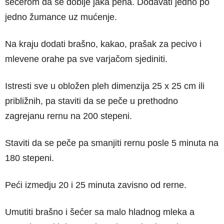
šećerom da se dobije jaka pena. Dodavati jedno po
jedno žumance uz mućenje.
Na kraju dodati brašno, kakao, prašak za pecivo i
mlevene orahe pa sve varjačom sjediniti.
Istresti sve u obložen pleh dimenzija 25 x 25 cm ili
približnih, pa staviti da se peče u prethodno
zagrejanu rernu na 200 stepeni.
Staviti da se peče pa smanjiti rernu posle 5 minuta na
180 stepeni.
Peći izmedju 20 i 25 minuta zavisno od rerne.
Umutiti brašno i šećer sa malo hladnog mleka a