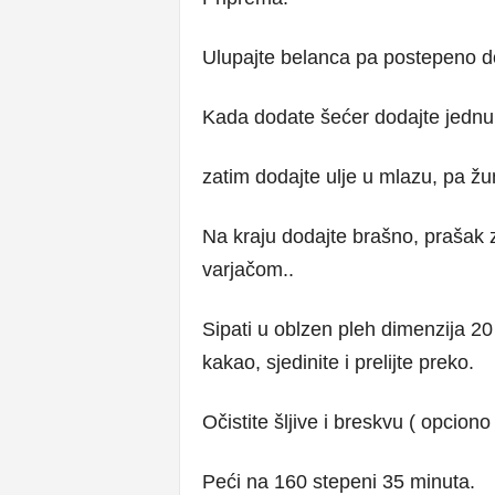
Ulupajte belanca pa postepeno do
Kada dodate šećer dodajte jednu 
zatim dodajte ulje u mlazu, pa ž
Na kraju dodajte brašno, prašak z
varjačom..
Sipati u oblzen pleh dimenzija 2
kakao, sjedinite i prelijte preko.
Očistite šljive i breskvu ( opciono
Peći na 160 stepeni 35 minuta.