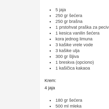
5 jaja
250 gr šećera
250 gr brašna
1 prstohvat praška za peci
1 kesica vanilin šećera
kora jednog limuna
3 kašike vrele vode
3 kašike ulja
300 gr šljiva
1 breskva (opciono)
1 kašičica kakaoa
Krem:
4 jaja
180 gr šećera
500 ml mleka