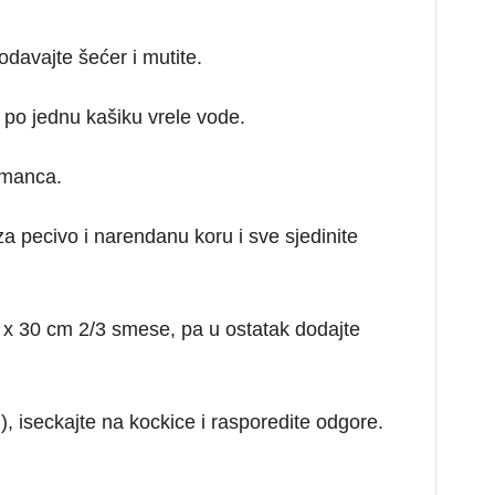
davajte šećer i mutite.
po jednu kašiku vrele vode.
umanca.
a pecivo i narendanu koru i sve sjedinite
0 x 30 cm 2/3 smese, pa u ostatak dodajte
 ), iseckajte na kockice i rasporedite odgore.