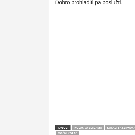
Dobro prohladiti pa poslužti.
TAGOVI
KOLAC SA SLJIVAMA
KOLACI SA SLJIVAM
VOĆNI KOLAČ