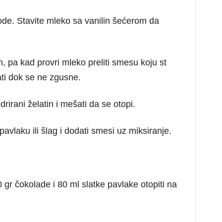
 vode. Stavite mleko sa vanilin šećerom da
, pa kad provri mleko preliti smesu koju st
ati dok se ne zgusne.
irani želatin i mešati da se otopi.
avlaku ili šlag i dodati smesi uz miksiranje.
0 gr čokolade i 80 ml slatke pavlake otopiti na