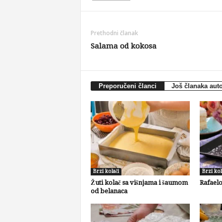
Prethodni članak
Salama od kokosa
Preporučeni članci
Još članaka aut
Brzi kolači
Brzi kol
Žuti kolač sa višnjama i šaumom
Rafaelo
od belanaca