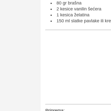
80 gr brašna
2 kesice vanilin šećera
1 kesica želatina
150 ml slatke pavlake ili kr
Priprema: