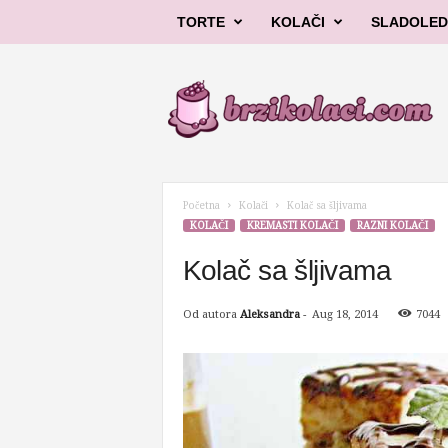
TORTE
KOLAČI
SLADOLED
B
r
z
i
k
o
l
Početna
Kolači
Kolač sa šljivama
a
KOLAČI
KREMASTI KOLAČI
RAZNI KOLAČI
č
i
Kolač sa šljivama
Od autora
Aleksandra
-
Aug 18, 2014
7044