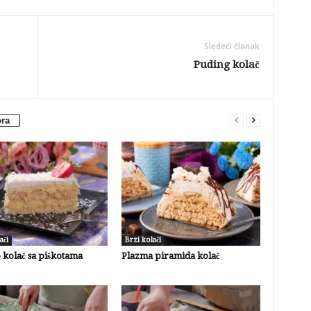
Sledeći članak
Puding kolač
ora
ači
Brzi kolači
 kolač sa piškotama
Plazma piramida kolač