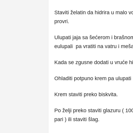
Staviti želatin da hidrira u malo
provri.
Ulupati jaja sa šećerom i brašnom
eulupali pa vratiti na vatru i meš
Kada se zgusne dodati u vruće hidr
Ohladiti potpuno krem pa ulupati p
Krem staviti preko biskvita.
Po želji preko staviti glazuru ( 10
pari ) ili staviti šlag.