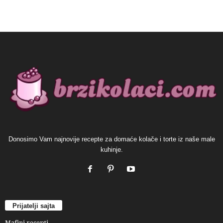
Donosimo Vam najnovije recepte za domaće kolače i torte iz naše male
kuhinje.
Prijatelji sajta
Mafini recepti