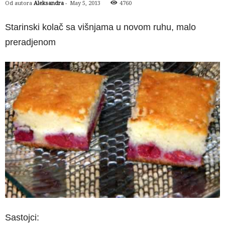
Od autora
Aleksandra
-
May 5, 2013
4760
Starinski kolač sa višnjama u novom ruhu, malo
preradjenom
Sastojci: