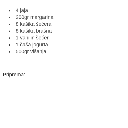
4 jaja
200gr margarina
8 kašika šećera
8 kašika brašna
1 vanilin šećer
1 čaša jogurta
500gr višanja
Priprema: