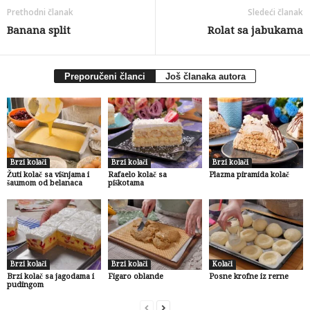
Prethodni članak
Sledeći članak
Banana split
Rolat sa jabukama
Preporučeni članci
Još članaka autora
Brzi kolači
Brzi kolači
Brzi kolači
Žuti kolač sa višnjama i
Rafaelo kolač sa
Plazma piramida kolač
šaumom od belanaca
piškotama
Brzi kolači
Brzi kolači
Kolači
Brzi kolač sa jagodama i
Figaro oblande
Posne krofne iz rerne
pudingom