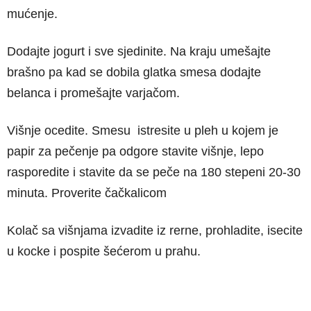
mućenje.
Dodajte jogurt i sve sjedinite. Na kraju umešajte
brašno pa kad se dobila glatka smesa dodajte
belanca i promešajte varjačom.
Višnje ocedite. Smesu istresite u pleh u kojem je
papir za pečenje pa odgore stavite višnje, lepo
rasporedite i stavite da se peče na 180 stepeni 20-30
minuta. Proverite čačkalicom
Kolač sa višnjama izvadite iz rerne, prohladite, isecite
u kocke i pospite šećerom u prahu.