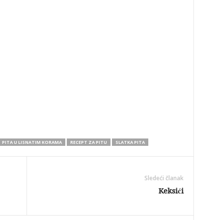
PITA U LISNATIM KORAMA
RECEPT ZA PITU
SLATKA PITA
Sledeći članak
Keksići