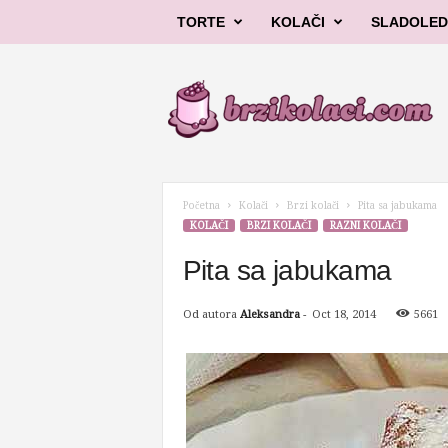
TORTE
KOLAČI
SLADOLED
B
r
z
i
k
o
l
Početna
Kolači
Brzi kolači
Pita sa jabukama
a
KOLAČI
BRZI KOLAČI
RAZNI KOLAČI
č
i
Pita sa jabukama
Od autora
Aleksandra
-
Oct 18, 2014
5661