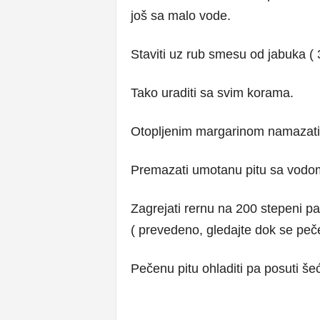
još sa malo vode.
Staviti uz rub smesu od jabuka ( 3 
Tako uraditi sa svim korama.
Otopljenim margarinom namazati 
Premazati umotanu pitu sa vodom,
Zagrejati rernu na 200 stepeni pa
( prevedeno, gledajte dok se peč
Pečenu pitu ohladiti pa posuti š