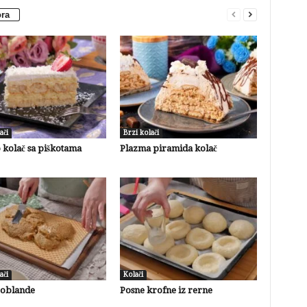
ora
ači
Brzi kolači
 kolač sa piškotama
Plazma piramida kolač
ači
Kolači
 oblande
Posne krofne iz rerne