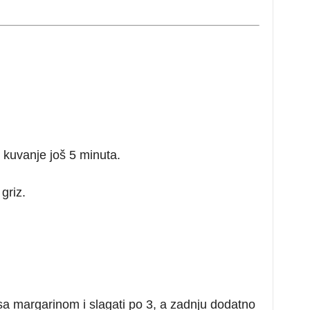
 kuvanje još 5 minuta.
griz.
a margarinom i slagati po 3, a zadnju dodatno