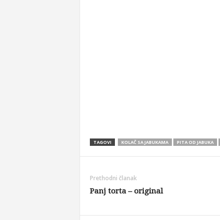
TAGOVI
KOLAČ SA JABUKAMA
PITA OD JABUKA
Prethodni članak
Panj torta – original