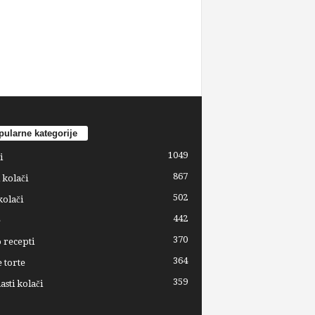
ularne kategorije
1049
i
867
 kolači
502
kolači
442
e
370
 recepti
364
 torte
359
sti kolači