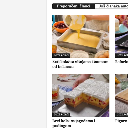
Preporučeni članci
Još članaka aut
Brzi kolači
Brzi kol
Žuti kolač sa višnjama i šaumom
Rafaelo
od belanaca
Brzi kolači
Brzi kol
Brzi kolač sa jagodama i
Figaro
pudingom