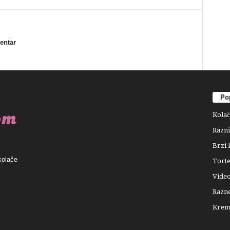
mentar
Pop
Kolač
Razni
Brzi 
kolače
Tort
Video
Razne
Krema