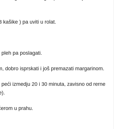
kašike ) pa uviti u rolat.
pleh pa poslagati.
 dobro isprskati i još premazati margarinom.
 peći izmedju 20 i 30 minuta, zavisno od rerne
e).
ećerom u prahu.