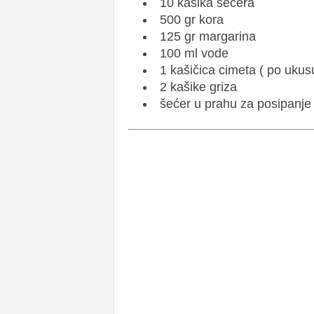
10 kašika šećera
500 gr kora
125 gr margarina
100 ml vode
1 kašičica cimeta ( po ukus
2 kašike griza
šećer u prahu za posipanje