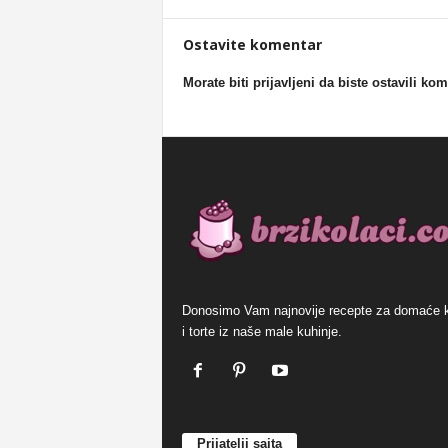
Ostavite komentar
Morate biti prijavljeni da biste ostavili ko
Donosimo Vam najnovije recepte za domaće 
i torte iz naše male kuhinje.
Prijatelji sajta