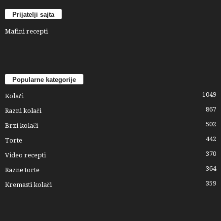
Prijatelji sajta
Mafini recepti
Popularne kategorije
1049
Kolači
867
Razni kolači
502
Brzi kolači
442
Torte
370
Video recepti
364
Razne torte
359
Kremasti kolači