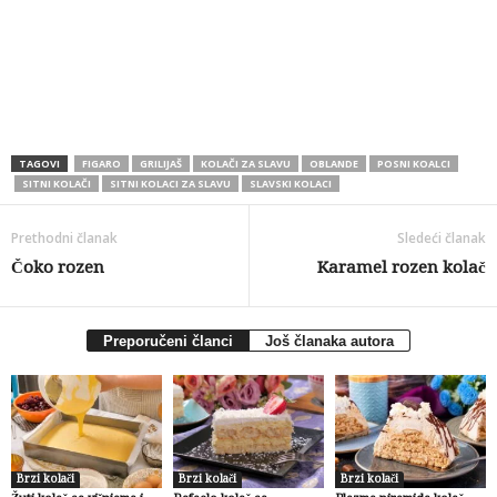
TAGOVI
FIGARO
GRILIJAŠ
KOLAČI ZA SLAVU
OBLANDE
POSNI KOALCI
SITNI KOLAČI
SITNI KOLACI ZA SLAVU
SLAVSKI KOLACI
Prethodni članak
Sledeći članak
Čoko rozen
Karamel rozen kolač
Preporučeni članci
Još članaka autora
Brzi kolači
Brzi kolači
Brzi kolači