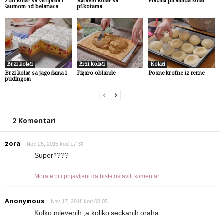
Žuti kolač sa višnjama i
Rafaelo kolač sa
Plazma piramida kolač
šaumom od belanaca
piškotama
Brzi kolači
Brzi kolači
Kolači
Brzi kolač sa jagodama i
Figaro oblande
Posne krofne iz rerne
pudingom
2 Komentari
zora
Nov 25, 2015 kod 17:30
Super????
Morate biti prijavljeni da biste ostavili komentar
Anonymous
Nov 17, 2018 kod 08:05
Kolko mlevenih ,a koliko seckanih oraha