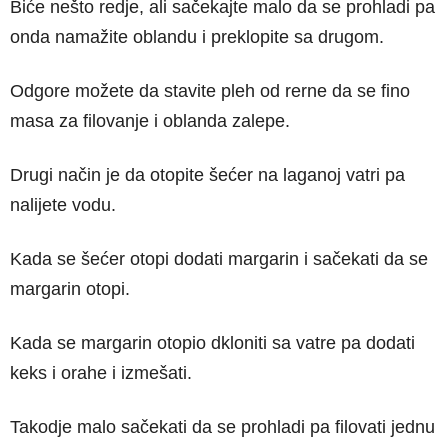
Biće nešto redje, ali sačekajte malo da se prohladi pa
onda namažite oblandu i preklopite sa drugom.
Odgore možete da stavite pleh od rerne da se fino
masa za filovanje i oblanda zalepe.
Drugi način je da otopite šećer na laganoj vatri pa
nalijete vodu.
Kada se šećer otopi dodati margarin i sačekati da se
margarin otopi.
Kada se margarin otopio dkloniti sa vatre pa dodati
keks i orahe i izmešati.
Takodje malo sačekati da se prohladi pa filovati jednu