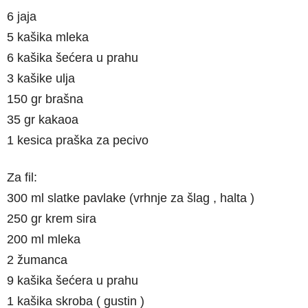
6 jaja
5 kašika mleka
6 kašika šećera u prahu
3 kašike ulja
150 gr brašna
35 gr kakaoa
1 kesica praška za pecivo
Za fil:
300 ml slatke pavlake (vrhnje za šlag , halta )
250 gr krem sira
200 ml mleka
2 žumanca
9 kašika šećera u prahu
1 kašika skroba ( gustin )