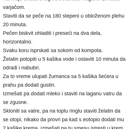
varjačom.
Staviti da se peče na 180 stepeni u obloženom plehu
20 minuta.
Pečen biskvit ohladiti i preseći na dva dela,
horizontalno.
Svaku koru isprskati sa sokom od kompota.
Želatin potopiti u 5 kašika vode i ostaviti 10 minuta da
odradi i nabubri.
Za to vreme ulupati žumanca sa 5 kašika šećera u
prahu pa dodati gustin.
Izmešati pa dodati mleko i staviti na laganu vatru da
se zgusne.
Skloniti sa vatre, pa na toplu ringlu staviti želatin da
se otopi, nikako da provri pa kad s eotopio dodati mu
2 kašike krema, izmešati pa tu smesu istresti u krem