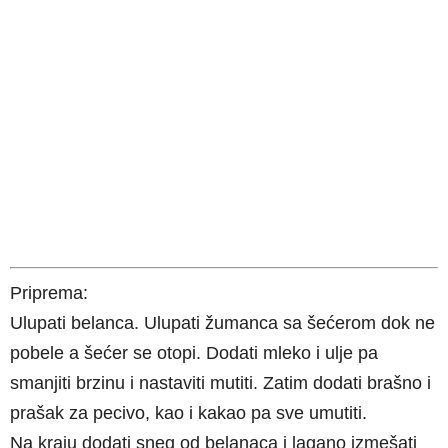
Priprema:
Ulupati belanca. Ulupati žumanca sa šećerom dok ne
pobele a šećer se otopi. Dodati mleko i ulje pa
smanjiti brzinu i nastaviti mutiti. Zatim dodati brašno i
prašak za pecivo, kao i kakao pa sve umutiti.
Na kraju dodati sneg od belanaca i lagano izmešati