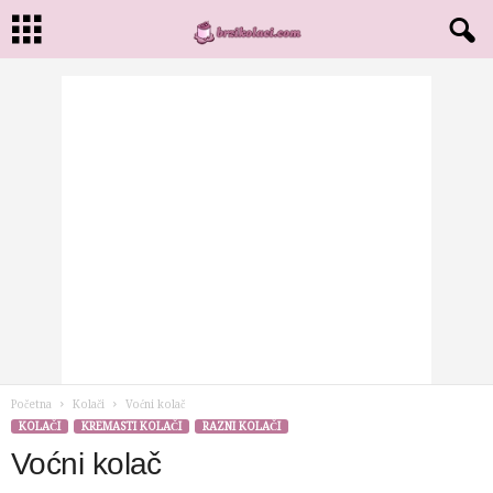
Početna
Kolači
Voćni kolač
KOLAČI
KREMASTI KOLAČI
RAZNI KOLAČI
Voćni kolač