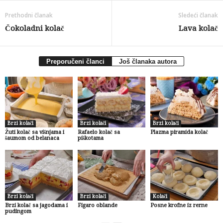
Prethodni članak
Sledeći članak
Čokoladni kolač
Lava kolač
Preporučeni članci
Još članaka autora
Brzi kolači
Brzi kolači
Brzi kolači
Žuti kolač sa višnjama i
Rafaelo kolač sa
Plazma piramida kolač
šaumom od belanaca
piškotama
Brzi kolači
Brzi kolači
Kolači
Brzi kolač sa jagodama i
Figaro oblande
Posne krofne iz rerne
pudingom