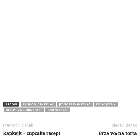
TAGOVI
EKONOMICAN KOLAC
JEDNOSTAVAN KOLAČ
KOLAC JEFTIN
RECEPT ZA ZEBRA KOLAC
SARENI KOLAC
Prethodni članak
Sledeći članak
Kapkejk – cupcake recept
Brza voćna torta