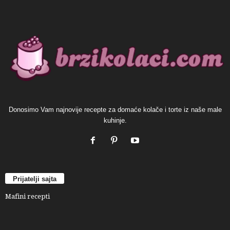
Donosimo Vam najnovije recepte za domaće kolače i torte iz naše male
kuhinje.
Prijatelji sajta
Mafini recepti