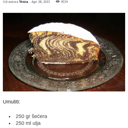
Od autora
Vesna
-
Apr 28, 2015
9539
Umutiti:
250 gr šećera
250 ml ulja