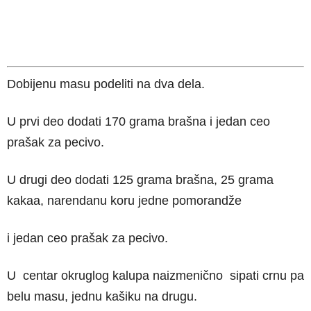
Dobijenu masu podeliti na dva dela.
U prvi deo dodati 170 grama brašna i jedan ceo
prašak za pecivo.
U drugi deo dodati 125 grama brašna, 25 grama
kakaa, narendanu koru jedne pomorandže
i jedan ceo prašak za
pecivo.
U centar okruglog kalupa naizmenično sipati crnu pa
belu masu, jednu kašiku na drugu.