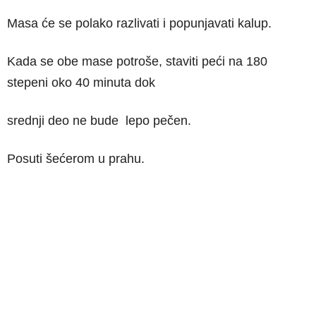
Masa će se polako razlivati i popunjavati kalup.
Kada se obe mase potroše, staviti peći na 180
stepeni oko 40 minuta dok
srednji deo ne bude lepo pečen.
Posuti šećerom u prahu.