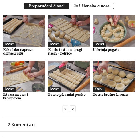
Preporučeni članci
Još članaka autora
Peciva
Peciva
Peciva
Kako lako napraviti
Kiselo testo na drugi
Uskršnja pogača
domaću pitu
način – rolnice
Peciva
Peciva
Kolači
Pita sa mesom i
Posno pica mini pecivo
Posne krofne iz rerne
krompirom
2 Komentari