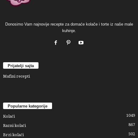
Donosimo Vam najnovije recepte za domaće kolače i torte iz naše male
kuhinje.
Prijatelji sajta
Mafini recepti
Popularne kategorije
1049
Kolači
867
Razni kolači
502
Brzi kolači