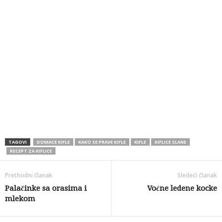
TAGOVI
DOMACE KIFLE
KAKO SE PRAVE KIFLE
KIFLE
KIFLICE SLANE
RECEPT ZA KIFLICE
Prethodni članak
Sledeći članak
Palačinke sa orasima i
Voćne ledene kocke
mlekom