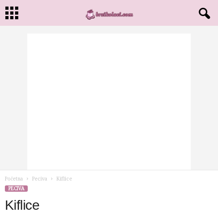
Početna
Peciva
Kiflice
PECIVA
Kiflice