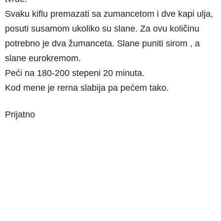
Svaku kiflu premazati sa zumancetom i dve kapi ulja,
posuti susamom ukoliko su slane. Za ovu količinu
potrebno je dva žumanceta. Slane puniti sirom , a
slane eurokremom.
Peći na 180-200 stepeni 20 minuta.
Kod mene je rerna slabija pa pećem tako.
Prijatno