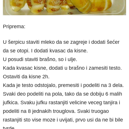
Priprema:
U šerpicu staviti mleko da se zagreje i dodati šećer
da se otopi. I dodati kvasac da kisne.
U posudi staviti brašno, so i ulje.
Kada kvasac kisne, dodati u brašno i zamesiti testo.
Ostaviti da kisne 2h.
Kada je testo odstojalo, premesiti i podeliti na 3 dela.
Svaki deo podeliti na pola, tako da se dobiju 6 malih
jufkica. Svaku jufku rastanjiti velicine veceg tanjira i
podeliti na 8 jednakih trouglova. Svaki truogao
rastanjiti sto vise moze i uvijati, prvo usi da ne bi bile
tvrde.