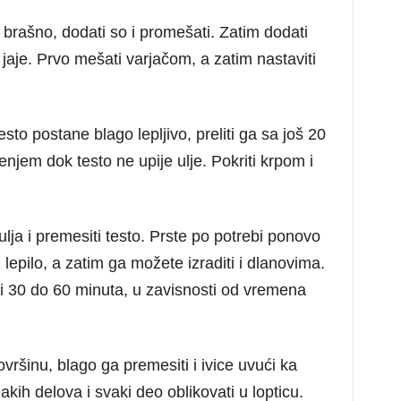
brašno, dodati so i promešati. Zatim dodati
 jaje. Prvo mešati varjačom, a zatim nastaviti
sto postane blago lepljivo, preliti ga sa još 20
enjem dok testo ne upije ulje. Pokriti krpom i
lja i premesiti testo. Prste po potrebi ponovo
 lepilo, a zatim ga možete izraditi i dlanovima.
ri 30 do 60 minuta, u zavisnosti od vremena
vršinu, blago ga premesiti i ivice uvući ka
akih delova i svaki deo oblikovati u lopticu.