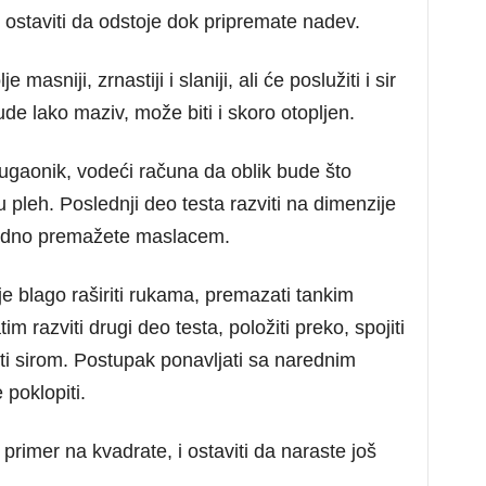
i ostaviti da odstoje dok pripremate nadev.
 masniji, zrnastiji i slaniji, ali će poslužiti i sir
de lako maziv, može biti i skoro otopljen.
ougaonik, vodeći računa da oblik bude što
 u pleh. Poslednji deo testa razviti na dimenzije
thodno premažete maslacem.
je blago raširiti rukama, premazati tankim
m razviti drugi deo testa, položiti preko, spojiti
ti sirom. Postupak ponavljati sa narednim
poklopiti.
 primer na kvadrate, i ostaviti da naraste još