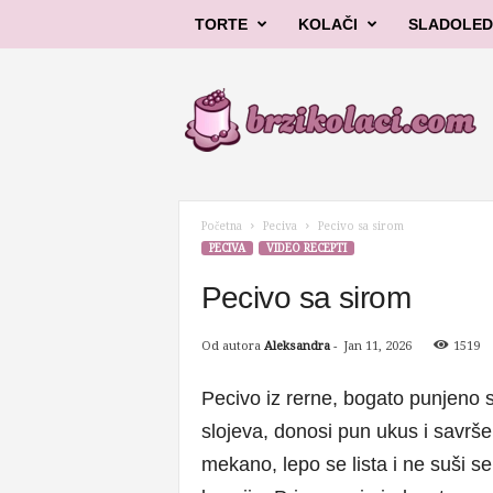
TORTE
KOLAČI
SLADOLED
B
r
z
i
k
o
l
Početna
Peciva
Pecivo sa sirom
a
PECIVA
VIDEO RECEPTI
č
i
Pecivo sa sirom
Od autora
Aleksandra
-
Jan 11, 2026
1519
Pecivo iz rerne, bogato punjeno s
slojeva, donosi pun ukus i savrše
mekano, lepo se lista i ne suši s