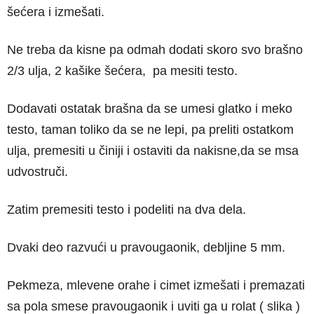
šećera i izmešati.
Ne treba da kisne pa odmah dodati skoro svo brašno
2/3 ulja, 2 kašike šećera, pa mesiti testo.
Dodavati ostatak brašna da se umesi glatko i meko
testo, taman toliko da se ne lepi, pa preliti ostatkom
ulja, premesiti u činiji i ostaviti da nakisne,da se msa
udvostruči.
Zatim premesiti testo i podeliti na dva dela.
Dvaki deo razvući u pravougaonik, debljine 5 mm.
Pekmeza, mlevene orahe i cimet izmešati i premazati
sa pola smese pravougaonik i uviti ga u rolat ( slika )