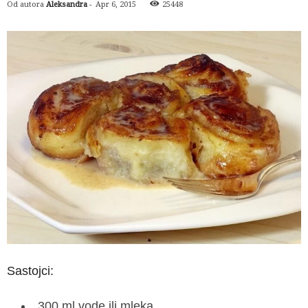
Od autora
Aleksandra
-
Apr 6, 2015
25448
Sastojci:
300 ml vode ili mleka