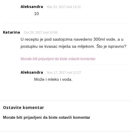
Aleksandra
Mar 23, 2017 kod 14:12
10
Katarina
Oct 29, 2017 kod 10:56
U receptu je pod sastojcima navedeno 300ml vode, a u
postupku se kvasac miješa sa mlijekom. Što je ispravno?
Morate biti prijavljeni da biste ostavili komentar
Aleksandra
Nov 17, 2017 kod 12:27
Može i mleko i voda.
Ostavite komentar
Morate biti prijavljeni da biste ostavili komentar