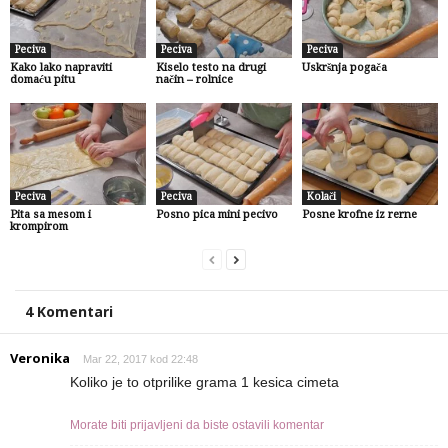
Peciva
Peciva
Peciva
Kako lako napraviti
Kiselo testo na drugi
Uskršnja pogača
domaću pitu
način – rolnice
Peciva
Peciva
Kolači
Pita sa mesom i
Posno pica mini pecivo
Posne krofne iz rerne
krompirom
4 Komentari
Veronika
Mar 22, 2017 kod 22:48
Koliko je to otprilike grama 1 kesica cimeta
Morate biti prijavljeni da biste ostavili komentar