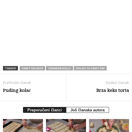
TAGOVI
CIMET ROLNICE
CINAMON ROLLS
KOLACI SA CIMETOM
Prethodni članak
Sledeći članak
Puding kolač
Brza keks torta
Preporučeni članci
Još članaka autora