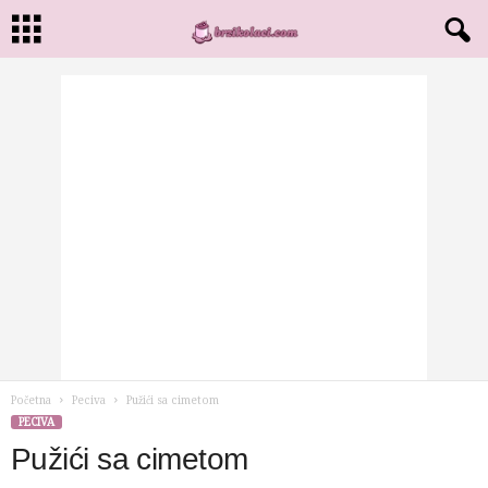
Početna
Peciva
Pužići sa cimetom
PECIVA
Pužići sa cimetom