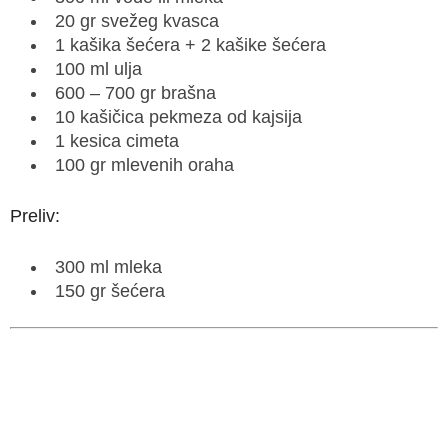
20 gr svežeg kvasca
1 kašika šećera + 2 kašike šećera
100 ml ulja
600 – 700 gr brašna
10 kašičica pekmeza od kajsija
1 kesica cimeta
100 gr mlevenih oraha
Preliv:
300 ml mleka
150 gr šećera