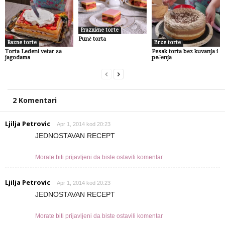
Praznične torte
Punč torta
Razne torte
Brze torte
Torta Ledeni vetar sa
Pesak torta bez kuvanja i
jagodama
pečenja
2 Komentari
Ljilja Petrovic
Apr 1, 2014 kod 20:23
JEDNOSTAVAN RECEPT
Morate biti prijavljeni da biste ostavili komentar
Ljilja Petrovic
Apr 1, 2014 kod 20:23
JEDNOSTAVAN RECEPT
Morate biti prijavljeni da biste ostavili komentar