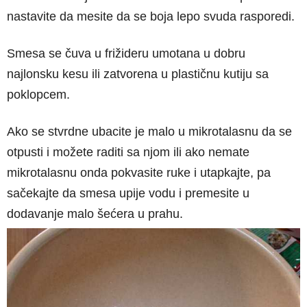
nastavite da mesite da se boja lepo svuda rasporedi.
Smesa se čuva u frižideru umotana u dobru
najlonsku kesu ili zatvorena u plastičnu kutiju sa
poklopcem.
Ako se stvrdne ubacite je malo u mikrotalasnu da se
otpusti i možete raditi sa njom ili ako nemate
mikrotalasnu onda pokvasite ruke i utapkajte, pa
sačekajte da smesa upije vodu i premesite u
dodavanje malo šećera u prahu.