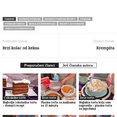
TAGOVI
DOMAĆI FONDAN
DOMACI FONDAN RECEPT
FONDAN
FONDAN SMESA
MASA ZA DEKORACIJU
RECEPT ZA FONDAN
SMESA ZA DEKORACIJU
Prethodni članak
Sledeći članak
Brzi kolač od keksa
Krempita
Preporučeni članci
Još članaka autora
Čokoladne torte
Brze torte
Brze torte
Najbolja čokoladna torta
Plazma torta sa malinama
Najlakša torta koju sam
– domaći recept
za 15 minuta
napravila – plazma torta
sa jagodama