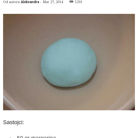
Od autora
Aleksandra
-
Mar 27, 2014
5291
Sastojci:
50 gr margarina