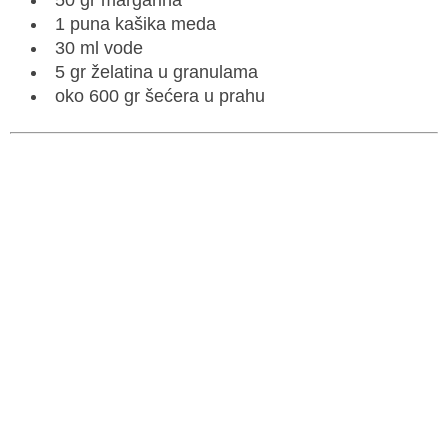
1 puna kašika meda
30 ml vode
5 gr želatina u granulama
oko 600 gr šećera u prahu