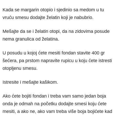
Kada se margarin otopio i sjedinio sa medom u tu
vruću smesu dodajte želatin koji je nabubrio.
Mešajte da se i želatin otopi, da na zidovima posude
nema granulica od želatina.
U posudu u kojoj ćete mesiti fondan stavite 400 gr
šećera, pa prstom napravite rupicu u koju ćete istresti
otopljenu smesu.
Istresite i mešajte kašikom.
Ako ćete bojiti fondan i treba vam samo jedan boja
onda je odmah na početku dodajte smesi koju ćete
mesiti, a ako ne, ako vam treba više boja bojićete kad