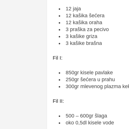
12 jaja
12 kašika šećera
12 kašika oraha
3 praška za pecivo
3 kašike griza
3 kašike brašna
Fil I:
850gr kisele pavlake
250gr šećera u prahu
300gr mlevenog plazma ke
Fil II:
500 – 600gr šlaga
oko 0,5dl kisele vode