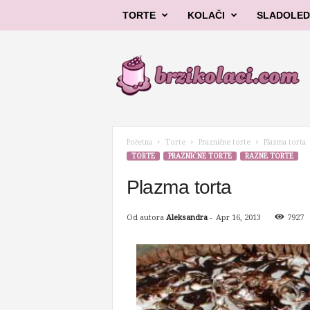
TORTE
KOLAČI
SLADOLED
B
r
z
i
k
o
l
Početna
Torte
Praznične torte
Plazma torta
a
TORTE
PRAZNIČNE TORTE
RAZNE TORTE
č
i
Plazma torta
Od autora
Aleksandra
-
Apr 16, 2013
7927