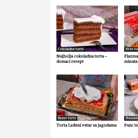
Čokoladne torte
Brze to
Najbolja čokoladna torta –
Plazma 
domaći recept
minuta
Razne torte
Prazničn
Torta Ledeni vetar sa jagodama
Punč to