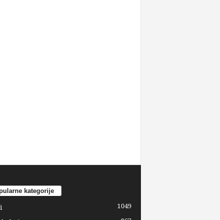
ularne kategorije
1049
i