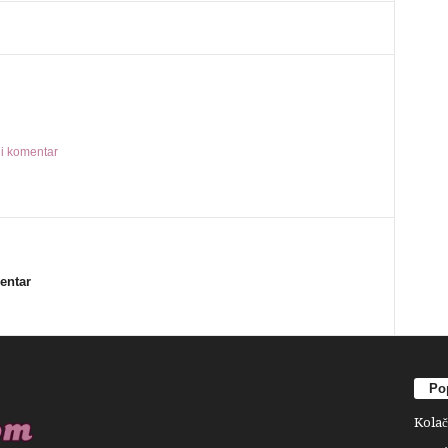
ili komentar
mentar
Pop
Kolač