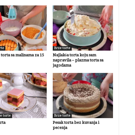
rte
Brze torte
torta sa malinama za 15
Najlakša torta koju sam
napravila – plazma torta sa
jagodama
e torte
Brze torte
rta
Pesak torta bez kuvanja i
pečenja