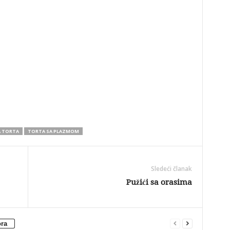
A TORTA
TORTA SA PLAZMOM
Sledeći članak
Pužići sa orasima
ora