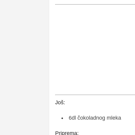
Još:
6dl čokoladnog mleka
Priprema: