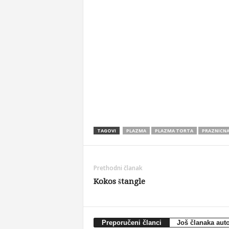
TAGOVI
PLAZMA
PLAZMA TORTA
PRAZNICN
Prethodni članak
Kokos štangle
Preporučeni članci
Još članaka aut