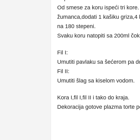
Od smese za koru ispeći tri kore
žumanca,dodati 1 kašiku griza,4 
na 180 stepeni.
Svaku koru natopiti sa 200ml čo
Fil I:
Umutiti pavlaku sa šećerom pa doa
Fil II:
Umutiti šlag sa kiselom vodom.
Kora I,fil I,fil II i tako do kraja.
Dekoracija gotove plazma torte po