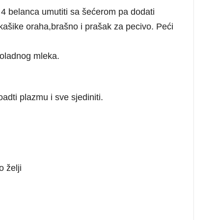
. 4 belanca umutiti sa šećerom pa dodati
kašike oraha,brašno i prašak za pecivo. Peći
koladnog mleka.
dti plazmu i sve sjediniti.
 želji