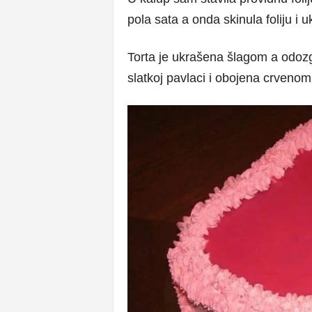
pola sata a onda skinula foliju i uk
Torta je ukrašena šlagom a odoz
slatkoj pavlaci i obojena crveno