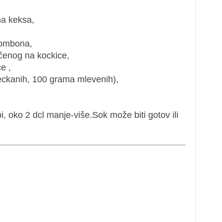
a keksa,
bombona,
ečenog na kockice,
e ,
eckanih, 100 grama mlevenih),
, oko 2 dcl manje-više.Sok može biti gotov ili