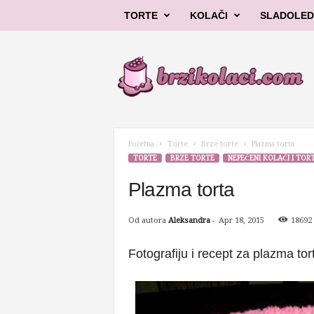
TORTE
KOLAČI
SLADOLED
B
r
z
i
k
o
l
Početna
Torte
Brze torte
Plazma torta
a
TORTE
BRZE TORTE
NEPEČENI KOLAČI I TOR
č
i
Plazma torta
Od autora
Aleksandra
-
Apr 18, 2015
18692
Fotografiju i recept za plazma to