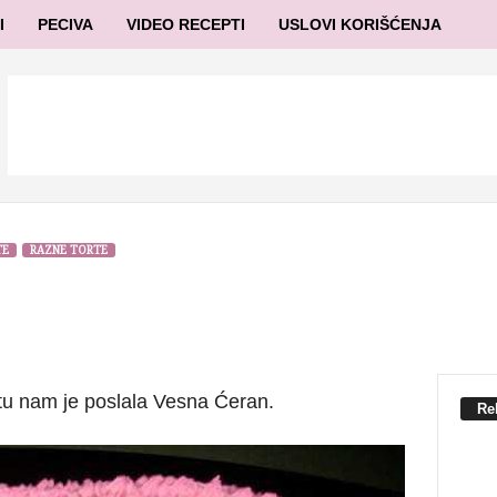
I
PECIVA
VIDEO RECEPTI
USLOVI KORIŠĆENJA
TE
RAZNE TORTE
rtu nam je poslala Vesna Ćeran.
Re