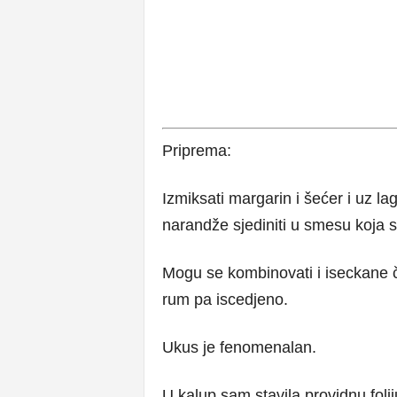
Priprema:
Izmiksati margarin i šećer i uz l
narandže sjediniti u smesu koja 
Mogu se kombinovati i iseckane 
rum pa iscedjeno.
Ukus je fenomenalan.
U kalup sam stavila providnu folij