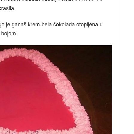
rasila.
go je ganaš krem-bela čokolada otopljena u
m bojom.