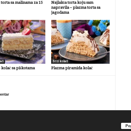
torta sa malinama za 15
Najlakša torta koju sam
napravila – plazma torta sa
jagodama
ači
Brzi kolači
 kolač sa piškotama
Plazma piramida kolač
mentar
Pop