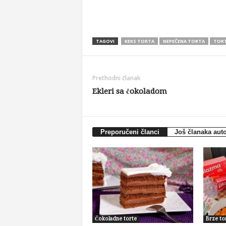
TAGOVI
KEKS TORTA
NEPEČENA TORTA
TORT
Prethodni članak
Ekleri sa čokoladom
Preporučeni članci
Još članaka aut
Čokoladne torte
Brze to