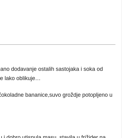
agano dodavanje ostalih sastojaka i soka od
se lako oblikuje…
čokoladne bananice,suvo groždje potopljeno u
u i dobro utisnula masu, stavila u frižider na