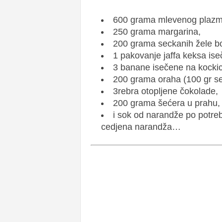
600 grama mlevenog plazm
250 grama margarina,
200 grama seckanih žele 
1 pakovanje jaffa keksa is
3 banane isečene na kockic
200 grama oraha (100 gr s
3rebra otopljene čokolade,
200 grama šećera u prahu,
i sok od narandže po potrebi
cedjena narandža…