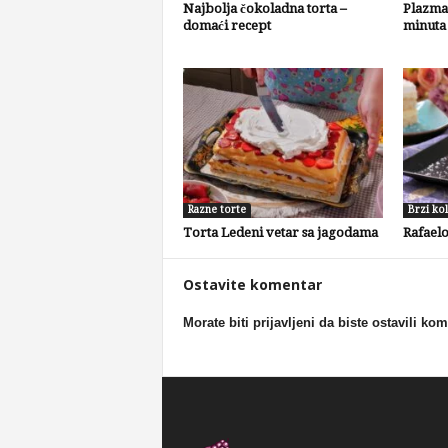
Najbolja čokoladna torta –
Plazma 
domaći recept
minuta
Razne torte
Brzi kol
Torta Ledeni vetar sa jagodama
Rafaelo
Ostavite komentar
Morate biti prijavljeni da biste ostavili ko