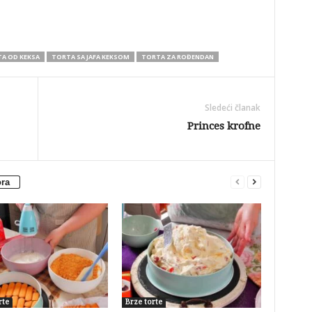
A OD KEKSA
TORTA SA JAFA KEKSOM
TORTA ZA ROĐENDAN
Sledeći članak
Princes krofne
ora
rte
Brze torte