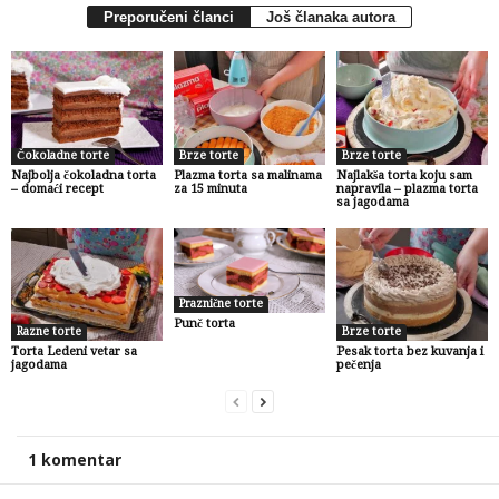
Preporučeni članci
Još članaka autora
Čokoladne torte
Brze torte
Brze torte
Najbolja čokoladna torta
Plazma torta sa malinama
Najlakša torta koju sam
– domaći recept
za 15 minuta
napravila – plazma torta
sa jagodama
Praznične torte
Punč torta
Razne torte
Brze torte
Torta Ledeni vetar sa
Pesak torta bez kuvanja i
jagodama
pečenja
1 komentar