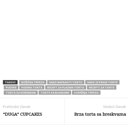
TAGOVI
BOŽIĆNA TRPEZA
KAKO NAPRAVITI TORTU
KAKO SE PRAVE TORTE
PUDING
PUDING TORTA
RECEPT ZA PLAZMA TORTU
RECEPTI ZA TORTE
TORTA ZA ROĐENDAN
TORTE ZA BLAGDANE
USKRŠNJA TRPEZA
Prethodni članak
Sledeći članak
“DUGA” CUPCAKES
Brza torta sa breskvama