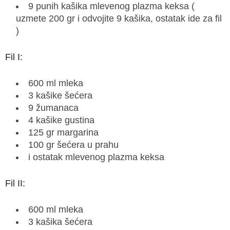
9 punih kašika mlevenog plazma keksa (
uzmete 200 gr i odvojite 9 kašika, ostatak ide za fil
)
Fil I:
600 ml mleka
3 kašike šećera
9 žumanaca
4 kašike gustina
125 gr margarina
100 gr šećera u prahu
i ostatak mlevenog plazma keksa
Fil II:
600 ml mleka
3 kašika šećera