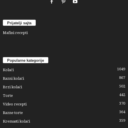
Prijatelji sajta
Mafini recepti
Popularne kategorije
1049
Kolači
867
Razni kolači
502
Brzi kolači
442
Torte
370
Video recepti
364
Razne torte
359
Kremasti kolači