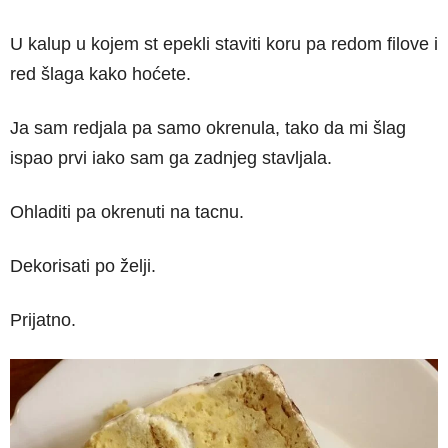
U kalup u kojem st epekli staviti koru pa redom filove i
red šlaga kako hoćete.
Ja sam redjala pa samo okrenula, tako da mi šlag
ispao prvi iako sam ga zadnjeg stavljala.
Ohladiti pa okrenuti na tacnu.
Dekorisati po želji.
Prijatno.