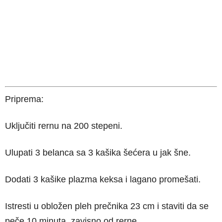
Priprema:
Uključiti rernu na 200 stepeni.
Ulupati 3 belanca sa 3 kašika šećera u jak šne.
Dodati 3 kašike plazma keksa i lagano promešati.
Istresti u obložen pleh prečnika 23 cm i staviti da se
peče 10 minuta, zavisno od rerne.