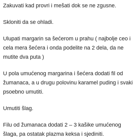
Zakuvati kad provri i mešati dok se ne zgusne.
Skloniti da se ohladi.
Ulupati margarin sa šećerom u prahu ( najbolje ceo i
cela mera šećera i onda podelite na 2 dela, da ne
mutite dva puta )
U pola umućenog margarina i šećera dodati fil od
žumanaca, a u drugu polovinu karamel puding i svaki
psoebno umutiti.
Umutiti šlag.
Filu od žumanaca dodati 2 – 3 kašike umućenog
šlaga, pa ostatak plazma keksa i sjediniti.