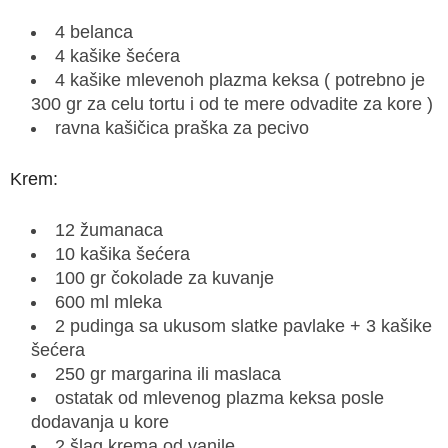
4 belanca
4 kašike šećera
4 kašike mlevenoh plazma keksa ( potrebno je
300 gr za celu tortu i od te mere odvadite za kore )
ravna kašičica praška za pecivo
Krem:
12 žumanaca
10 kašika šećera
100 gr čokolade za kuvanje
600 ml mleka
2 pudinga sa ukusom slatke pavlake + 3 kašike
šećera
250 gr margarina ili maslaca
ostatak od mlevenog plazma keksa posle
dodavanja u kore
2 šlag krema od vanile