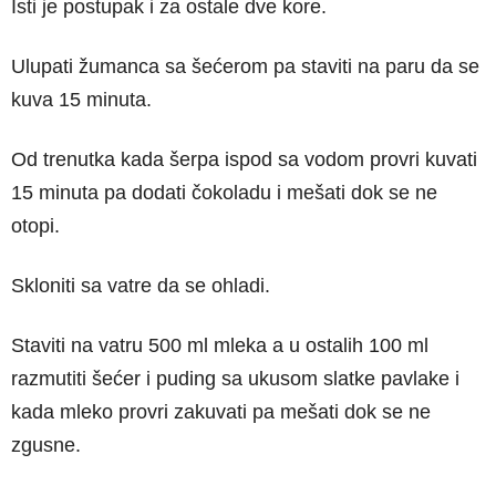
Isti je postupak i za ostale dve kore.
Ulupati žumanca sa šećerom pa staviti na paru da se
kuva 15 minuta.
Od trenutka kada šerpa ispod sa vodom provri kuvati
15 minuta pa dodati čokoladu i mešati dok se ne
otopi.
Skloniti sa vatre da se ohladi.
Staviti na vatru 500 ml mleka a u ostalih 100 ml
razmutiti šećer i puding sa ukusom slatke pavlake i
kada mleko provri zakuvati pa mešati dok se ne
zgusne.