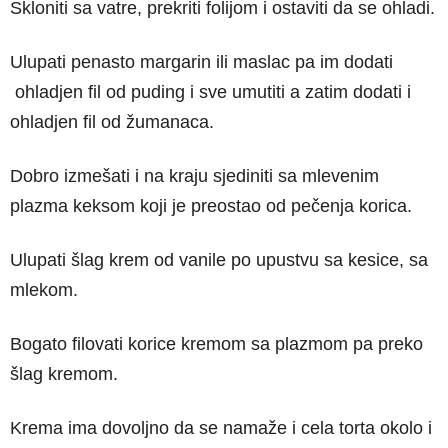
Skloniti sa vatre, prekriti folijom i ostaviti da se ohladi.
Ulupati penasto margarin ili maslac pa im dodati
ohladjen fil od puding i sve umutiti a zatim dodati i
ohladjen fil od žumanaca.
Dobro izmešati i na kraju sjediniti sa mlevenim
plazma keksom koji je preostao od pečenja korica.
Ulupati šlag krem od vanile po upustvu sa kesice, sa
mlekom.
Bogato filovati korice kremom sa plazmom pa preko
šlag kremom.
Krema ima dovoljno da se namaže i cela torta okolo i