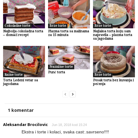
Čokoladne torte
Brze torte
Brze torte
Najbolja čokoladna torta
Plazma torta sa malinama
Najlakša torta koju sam
– domaći recept
za 15 minuta
napravila – plazma torta
sa jagodama
Praznične torte
Punč torta
Razne torte
Brze torte
Torta Ledeni vetar sa
Pesak torta bez kuvanja i
jagodama
pečenja
1 komentar
Aleksandar Brocilovic
Jun 18, 2018 kod 15:24
Ekstra i torte i kolaci, svaka cast:.savrseno!!!!