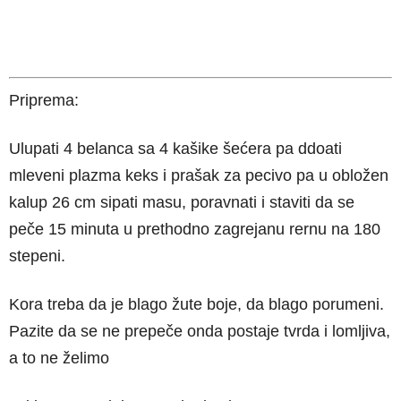
Priprema:
Ulupati 4 belanca sa 4 kašike šećera pa ddoati
mleveni plazma keks i prašak za pecivo pa u obložen
kalup 26 cm sipati masu, poravnati i staviti da se
peče 15 minuta u prethodno zagrejanu rernu na 180
stepeni.
Kora treba da je blago žute boje, da blago porumeni.
Pazite da se ne prepeče onda postaje tvrda i lomljiva,
a to ne želimo