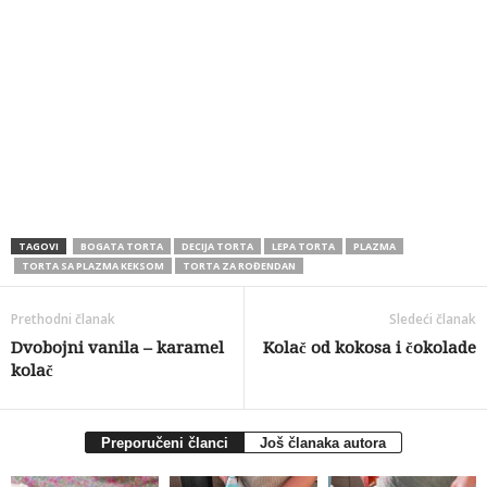
TAGOVI
BOGATA TORTA
DECIJA TORTA
LEPA TORTA
PLAZMA
TORTA SA PLAZMA KEKSOM
TORTA ZA ROĐENDAN
Prethodni članak
Sledeći članak
Dvobojni vanila – karamel
Kolač od kokosa i čokolade
kolač
Preporučeni članci
Još članaka autora