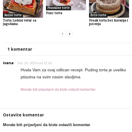
Praznične torte
Punč torta
Razne torte
Brze torte
Torta Ledeni vetar sa
Pesak torta bez kuvanja i
jagodama
pečenja
1 komentar
ivana
Dec 14, 2016 kod 12:24
Hvala Vam za ovaj odlican recept. Puding torta je uveliko
ptisutna na svim nasim slavljima
Morate biti prijavljeni da biste ostavili komentar
Ostavite komentar
Morate biti prijavljeni da biste ostavili komentar