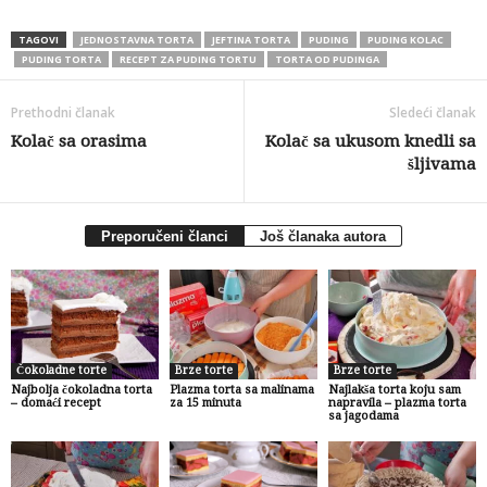
TAGOVI
JEDNOSTAVNA TORTA
JEFTINA TORTA
PUDING
PUDING KOLAC
PUDING TORTA
RECEPT ZA PUDING TORTU
TORTA OD PUDINGA
Prethodni članak
Sledeći članak
Kolač sa orasima
Kolač sa ukusom knedli sa
šljivama
Preporučeni članci
Još članaka autora
Čokoladne torte
Brze torte
Brze torte
Najbolja čokoladna torta
Plazma torta sa malinama
Najlakša torta koju sam
– domaći recept
za 15 minuta
napravila – plazma torta
sa jagodama