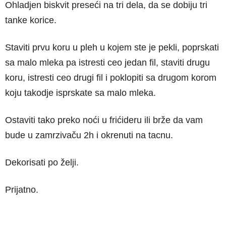
Ohladjen biskvit preseći na tri dela, da se dobiju tri
tanke korice.
Staviti prvu koru u pleh u kojem ste je pekli, poprskati
sa malo mleka pa istresti ceo jedan fil, staviti drugu
koru, istresti ceo drugi fil i poklopiti sa drugom korom
koju takodje isprskate sa malo mleka.
Ostaviti tako preko noći u frićideru ili brže da vam
bude u zamrzivaču 2h i okrenuti na tacnu.
Dekorisati po želji.
Prijatno.