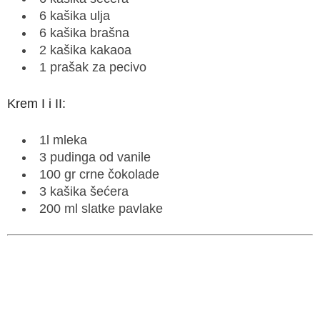
6 kašika ulja
6 kašika brašna
2 kašika kakaoa
1 prašak za pecivo
Krem I i II:
1l mleka
3 pudinga od vanile
100 gr crne čokolade
3 kašika šećera
200 ml slatke pavlake