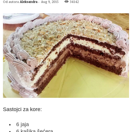
Od autora
Aleksandra
-
Aug 9, 2015
34142
Sastojci za kore:
6 jaja
6 kašika šećera