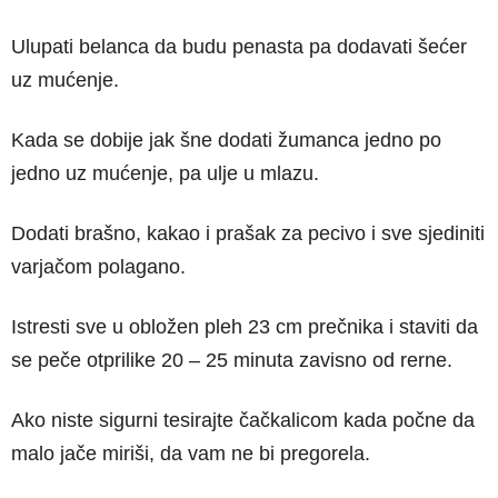
Ulupati belanca da budu penasta pa dodavati šećer
uz mućenje.
Kada se dobije jak šne dodati žumanca jedno po
jedno uz mućenje, pa ulje u mlazu.
Dodati brašno, kakao i prašak za pecivo i sve sjediniti
varjačom polagano.
Istresti sve u obložen pleh 23 cm prečnika i staviti da
se peče otprilike 20 – 25 minuta zavisno od rerne.
Ako niste sigurni tesirajte čačkalicom kada počne da
malo jače miriši, da vam ne bi pregorela.