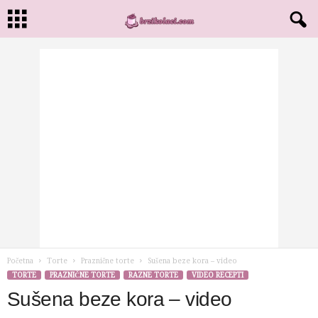
Početna
Torte
Praznične torte
Sušena beze kora – video
TORTE
PRAZNIČNE TORTE
RAZNE TORTE
VIDEO RECEPTI
Sušena beze kora – video