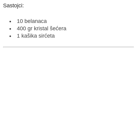
Sastojci:
10 belanaca
400 gr kristal šećera
1 kašika sirćeta