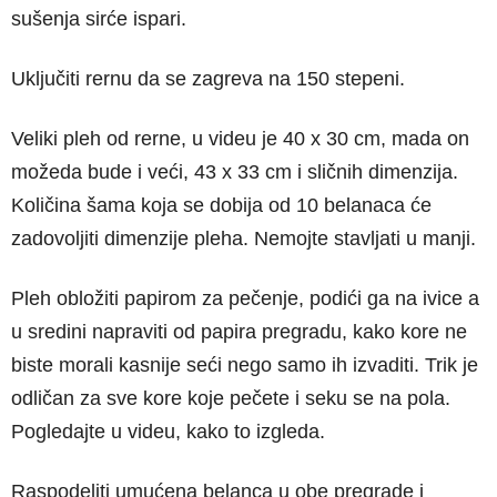
sušenja sirće ispari.
Uključiti rernu da se zagreva na 150 stepeni.
Veliki pleh od rerne, u videu je 40 x 30 cm, mada on
možeda bude i veći, 43 x 33 cm i sličnih dimenzija.
Količina šama koja se dobija od 10 belanaca će
zadovoljiti dimenzije pleha. Nemojte stavljati u manji.
Pleh obložiti papirom za pečenje, podići ga na ivice a
u sredini napraviti od papira pregradu, kako kore ne
biste morali kasnije seći nego samo ih izvaditi. Trik je
odličan za sve kore koje pečete i seku se na pola.
Pogledajte u videu, kako to izgleda.
Raspodeliti umućena belanca u obe pregrade i