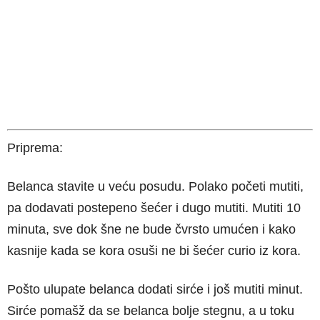
Priprema:
Belanca stavite u veću posudu. Polako početi mutiti,
pa dodavati postepeno šećer i dugo mutiti. Mutiti 10
minuta, sve dok šne ne bude čvrsto umućen i kako
kasnije kada se kora osuši ne bi šećer curio iz kora.
Pošto ulupate belanca dodati sirće i još mutiti minut.
Sirće pomašž da se belanca bolje stegnu, a u toku