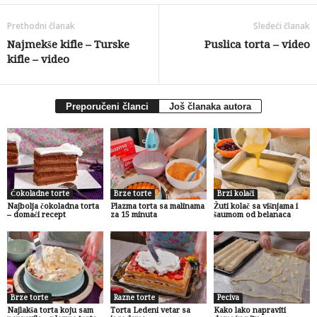
Prethodni članak
Sledeći članak
Najmekše kifle – Turske
Puslica torta – video
kifle – video
Preporučeni članci
Još članaka autora
Čokoladne torte
Brze torte
Brzi kolači
Najbolja čokoladna torta
Plazma torta sa malinama
Žuti kolač sa višnjama i
– domaći recept
za 15 minuta
šaumom od belanaca
Brze torte
Razne torte
Peciva
Najlakša torta koju sam
Torta Ledeni vetar sa
Kako lako napraviti