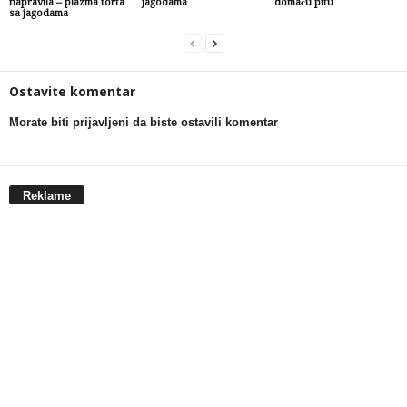
napravila – plazma torta
jagodama
domaću pitu
sa jagodama
Ostavite komentar
Morate biti prijavljeni da biste ostavili komentar
Reklame