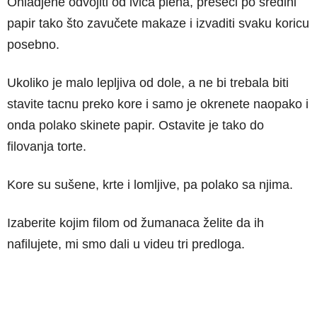
Ohladjene odvojiti od ivica pleha, preseći po sredini
papir tako što zavučete makaze i izvaditi svaku koricu
posebno.
Ukoliko je malo lepljiva od dole, a ne bi trebala biti
stavite tacnu preko kore i samo je okrenete naopako i
onda polako skinete papir. Ostavite je tako do
filovanja torte.
Kore su sušene, krte i lomljive, pa polako sa njima.
Izaberite kojim filom od žumanaca želite da ih
nafilujete, mi smo dali u videu tri predloga.