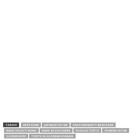
TAGOVI
BEZE KORE
JAPANSKI VETAR
KAKO NAPRAVITI BEZE KORE
KAKO OSUSITI KORU
KAKO SE SUSI KORA
PUSLICA TORTA
SPANSKI VETAR
SUSENE KORE
TORTE SA SUSENIM KORAMA