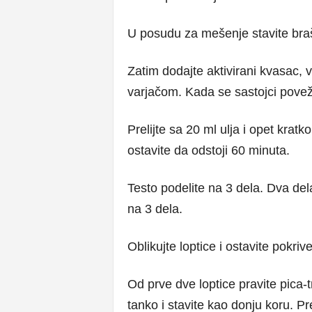
U posudu za mešenje stavite braš
Zatim dodajte aktivirani kvasac, 
varjačom. Kada se sastojci pove
Prelijte sa 20 ml ulja i opet krat
ostavite da odstoji 60 minuta.
Testo podelite na 3 dela. Dva del
na 3 dela.
Oblikujte loptice i ostavite pokr
Od prve dve loptice pravite pica-t
tanko i stavite kao donju koru. P