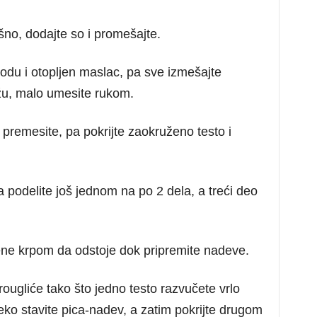
no, dodajte so i promešajte.
vodu i otopljen maslac, pa sve izmešajte
žu, malo umesite rukom.
ko premesite, pa pokrijte zaokruženo testo i
a podelite još jednom na po 2 dela, a treći deo
ivene krpom da odstoje dok pripremite nadeve.
rougliće tako što jedno testo razvučete vrlo
reko stavite pica-nadev, a zatim pokrijte drugom