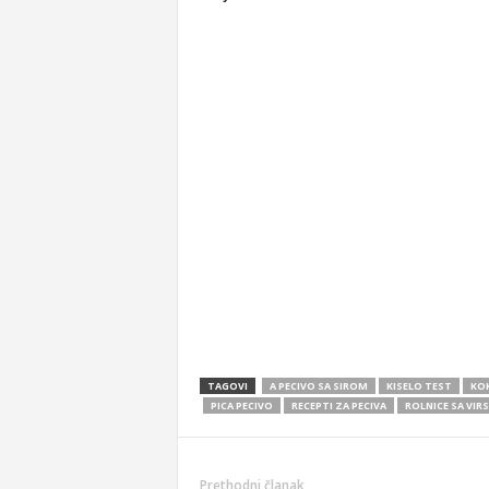
TAGOVI
A PECIVO SA SIROM
KISELO TEST
KOK
PICA PECIVO
RECEPTI ZA PECIVA
ROLNICE SA VIR
Prethodni članak