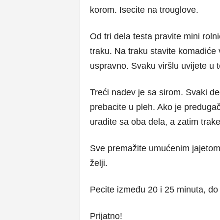
korom. Isecite na trouglove.
Od tri dela testa pravite mini rol
traku. Na traku stavite komadiće 
uspravno. Svaku viršlu uvijete u te
Treći nadev je sa sirom. Svaki deo
prebacite u pleh. Ako je preduga
uradite sa oba dela, a zatim trak
Sve premažite umućenim jajetom 
želji.
Pecite između 20 i 25 minuta, do
Prijatno!