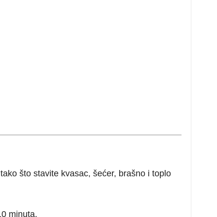
tako što stavite kvasac, šećer, brašno i toplo
10 minuta.