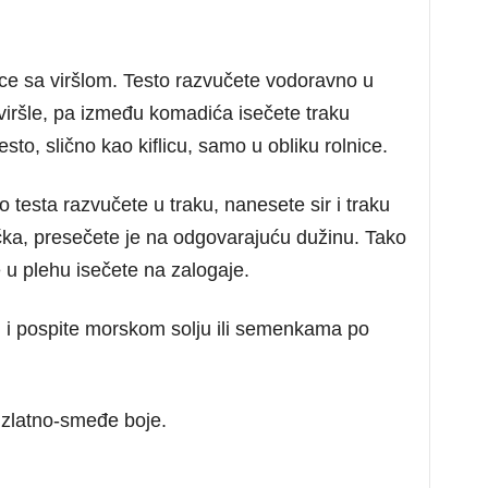
nice sa viršlom. Testo razvučete vodoravno u
viršle, pa između komadića isečete traku
sto, slično kao kiflicu, samo u obliku rolnice.
 testa razvučete u traku, nanesete sir i traku
čka, presečete je na odgovarajuću dužinu. Tako
e u plehu isečete na zalogaje.
i pospite morskom solju ili semenkama po
 zlatno-smeđe boje.