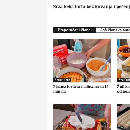
Brza keks torta bez kuvanja i pečen
Preporučeni članci
Još članaka aut
Brze torte
Brzi kol
Plazma torta sa malinama za 15
Žuti ko
minuta
od bel