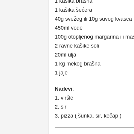
1 kašika brašna
1 kašika šećera
40g svežeg ili 10g suvog kvasca
450ml vode
100g otopljenog margarina ili ma
2 ravne kašike soli
20ml ulja
1 kg mekog brašna
1 jaje
Nadevi
:
1. viršle
2. sir
3. pizza ( šunka, sir, kečap )