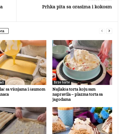
ja
Prhka pita sa orasima i kokosm
ora
ači
Brze torte
lač sa višnjama i šaumom
Najlakša torta koju sam
anaca
napravila – plazma torta sa
jagodama