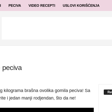
I
PECIVA
VIDEO RECEPTI
USLOVI KORIŠĆENJA
e peciva
og kilograma brašna ovolika gomila peciva! Sa
Re
e i jedan manji rodjendan, što da ne!