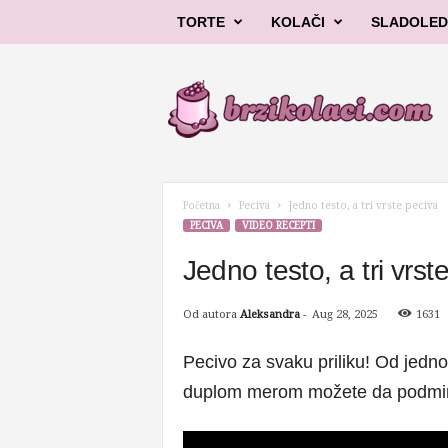
TORTE
KOLAČI
SLADOLED
B
r
z
i
k
o
l
Početna
Peciva
Jedno testo, a tri vrste peciva
a
PECIVA
VIDEO RECEPTI
č
i
Jedno testo, a tri vrst
Od autora
Aleksandra
-
Aug 28, 2025
1631
Pecivo za svaku priliku! Od jedn
duplom merom možete da podmirit