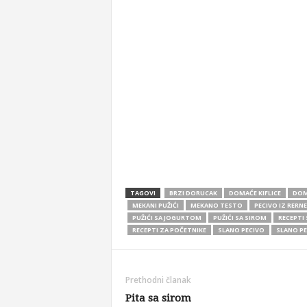
TAGOVI
BRZI DORUCAK
DOMAĆE KIFLICE
DOM
MEKANI PUŽIĆI
MEKANO TESTO
PECIVO IZ RERNE
PUŽIĆI SA JOGURTOM
PUŽIĆI SA SIROM
RECEPTI
RECEPTI ZA POČETNIKE
SLANO PECIVO
SLANO PE
Prethodni članak
Pita sa sirom