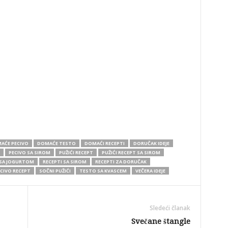
AĆE PECIVO
DOMAĆE TESTO
DOMAĆI RECEPTI
DORUČAK IDEJE
PECIVO SA SIROM
PUŽIĆI RECEPT
PUŽIĆI RECEPT SA SIROM
 SA JOGURTOM
RECEPTI SA SIROM
RECEPTI ZA DORUČAK
CIVO RECEPT
SOČNI PUŽIĆI
TESTO SA KVASCEM
VEČERA IDEJE
Sledeći članak
Svečane štangle