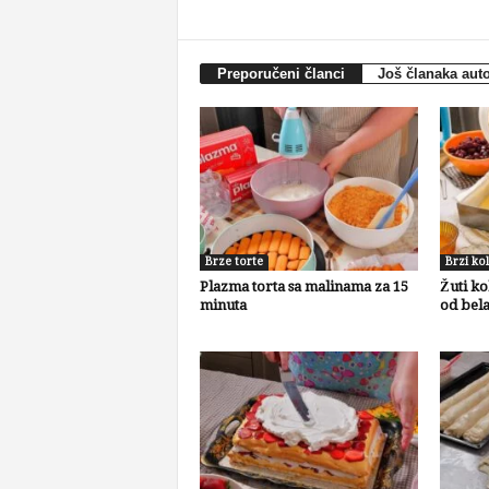
Preporučeni članci
Još članaka aut
Brze torte
Brzi kol
Plazma torta sa malinama za 15
Žuti ko
minuta
od bel