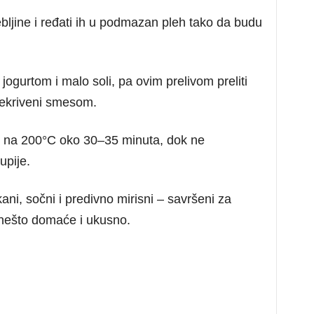
ebljine i ređati ih u podmazan pleh tako da budu
jogurtom i malo soli, pa ovim prelivom preliti
rekriveni smesom.
ni na 200°C oko 30–35 minuta, dok ne
upije.
ni, sočni i predivno mirisni – savršeni za
e nešto domaće i ukusno.