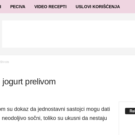
I
PECIVA
VIDEO RECEPTI
USLOVI KORIŠĆENJA
relivom
 jogurt prelivom
ivom su dokaz da jednostavni sastojci mogu dati
Re
i neodoljivo sočni, toliko su ukusni da nestaju