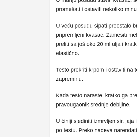
U manju posudu staviti kvasac, š
promešati i ostaviti nekoliko minu
U veću posudu sipati preostalo bra
pripremljeni kvasac. Zamesiti mek
preliti sa još oko 20 ml ulja i kra
elastično.
Testo prekriti krpom i ostaviti na
zapreminu.
Kada testo naraste, kratko ga pre
pravougaonik srednje debljine.
U činiji sjediniti izmrvljen sir, j
po testu. Preko nadeva narendati h