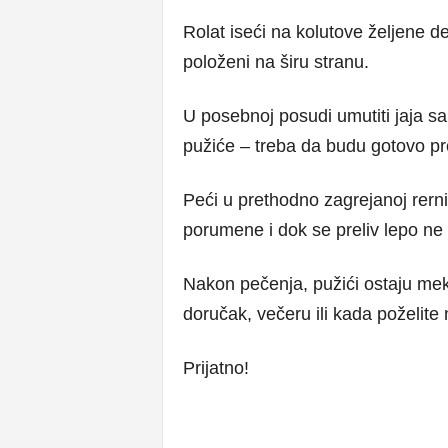
Rolat iseći na kolutove željene d
položeni na širu stranu.
U posebnoj posudi umutiti jaja sa 
pužiće – treba da budu gotovo p
Peći u prethodno zagrejanoj rer
porumene i dok se preliv lepo ne 
Nakon pečenja, pužići ostaju meka
doručak, večeru ili kada poželit
Prijatno!