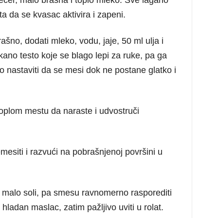
ećer, malo brašna i toplo mleko. Sve lagano
ta da se kvasac aktivira i zapeni.
šno, dodati mleko, vodu, jaje, 50 ml ulja i
ano testo koje se blago lepi za ruke, pa ga
tko nastaviti da se mesi dok ne postane glatko i
 toplom mestu da naraste i udvostruči
mesiti i razvući na pobrašnjenoj površini u
aja i malo soli, pa smesu ravnomerno rasporediti
ladan maslac, zatim pažljivo uviti u rolat.