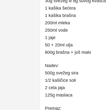
30g svežeg ili 8g suvog kvasca
1 kašika šećera
1 kašika brašna
200ml mleka
250ml vode
1 jaje
50 + 20ml ulja
800g brašna + još malo
Nadev:
500g svežeg sira
1/2 kašičice soli
2 cela jaja
125g maslaca
Premaz: