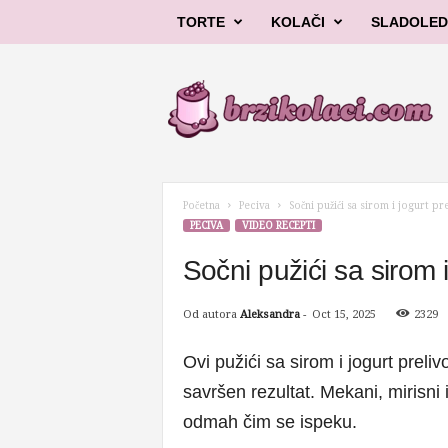
TORTE
KOLAČI
SLADOLED
B
r
z
i
k
o
l
Početna
Peciva
Sočni pužići sa sirom i jogurt p
a
PECIVA
VIDEO RECEPTI
č
i
Sočni pužići sa sirom i
Od autora
Aleksandra
-
Oct 15, 2025
2329
Ovi pužići sa sirom i jogurt prel
savršen rezultat. Mekani, mirisni 
odmah čim se ispeku.