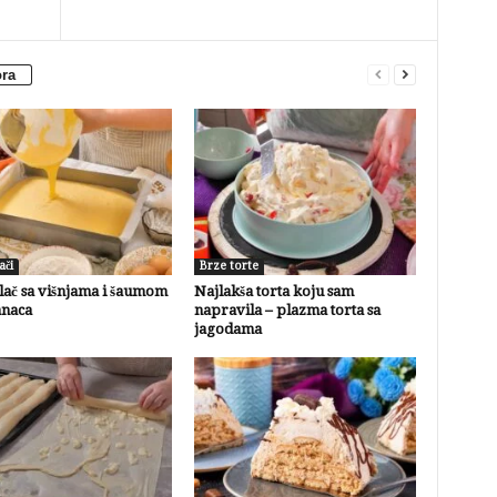
ora
ači
Brze torte
lač sa višnjama i šaumom
Najlakša torta koju sam
anaca
napravila – plazma torta sa
jagodama