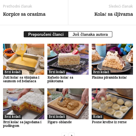
Prethodni članak
Sledeći članak
Korpice sa orasima
Kolač sa šljivama
Preporučeni članci
Još članaka autora
Brzi kolači
Brzi kolači
Brzi kolači
Žuti kolač sa višnjama i
Rafaelo kolač sa
Plazma piramida kolač
šaumom od belanaca
piškotama
Brzi kolači
Brzi kolači
Kolači
Brzi kolač sa jagodama i
Figaro oblande
Posne krofne iz rerne
pudingom