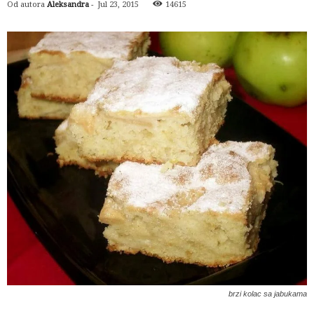
Od autora
Aleksandra
-
Jul 23, 2015
14615
brzi kolac sa jabukama