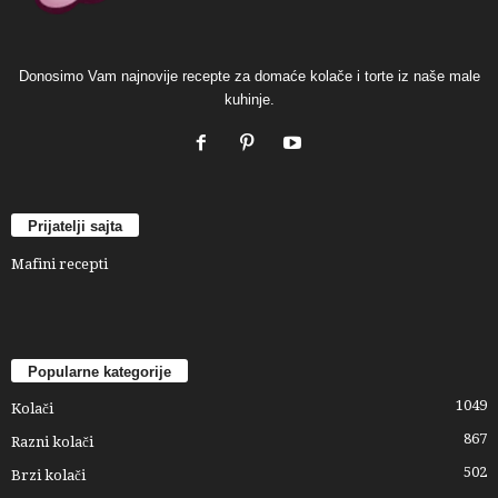
Donosimo Vam najnovije recepte za domaće kolače i torte iz naše male
kuhinje.
Prijatelji sajta
Mafini recepti
Popularne kategorije
1049
Kolači
867
Razni kolači
502
Brzi kolači