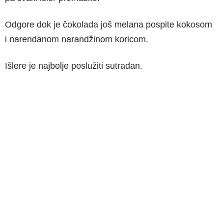
Odgore dok je čokolada još melana pospite kokosom
i narendanom narandžinom koricom.
Išlere je najbolje poslužiti sutradan.