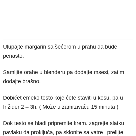
Ulupajte margarin sa šećerom u prahu da bude
penasto.
Samljite orahe u blenderu pa dodajte msesi, zatim
dodajte brašno.
Dobićet emeko testo koje ćete staviti u kesu, pa u
frižider 2 – 3h. ( Može u zamrzivaču 15 minuta )
Dok testo se hladi pripremite krem. zagrejte slatku
pavlaku da proključa, pa sklonite sa vatre i prelijte