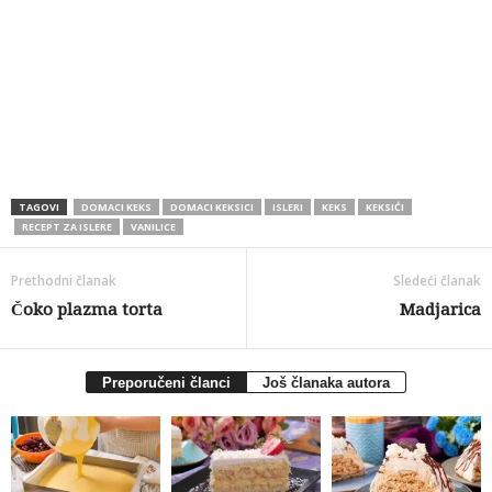
TAGOVI
DOMACI KEKS
DOMACI KEKSICI
ISLERI
KEKS
KEKSIĆI
RECEPT ZA ISLERE
VANILICE
Prethodni članak
Sledeći članak
Čoko plazma torta
Madjarica
Preporučeni članci
Još članaka autora