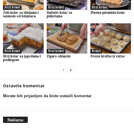
Brzi kolači
Brzi kolači
Brzi kolači
Žuti kolač sa višnjama i
Rafaelo kolač sa
Plazma piramida kolač
šaumom od belanaca
piškotama
Brzi kolači
Brzi kolači
Kolači
Brzi kolač sa jagodama i
Figaro oblande
Posne krofne iz rerne
pudingom
Ostavite komentar
Morate biti prijavljeni da biste ostavili komentar
Reklame