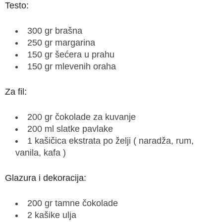
Testo:
300 gr brašna
250 gr margarina
150 gr šećera u prahu
150 gr mlevenih oraha
Za fil:
200 gr čokolade za kuvanje
200 ml slatke pavlake
1 kašičica ekstrata po želji ( naradža, rum,
vanila, kafa )
Glazura i dekoracija:
200 gr tamne čokolade
2 kašike ulja