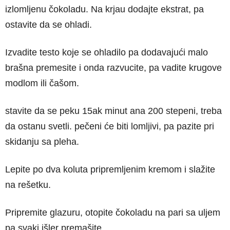
izlomljenu čokoladu. Na krjau dodajte ekstrat, pa
ostavite da se ohladi.
Izvadite testo koje se ohladilo pa dodavajući malo
brašna premesite i onda razvucite, pa vadite krugove
modlom ili čašom.
stavite da se peku 15ak minut ana 200 stepeni, treba
da ostanu svetli. pečeni će biti lomljivi, pa pazite pri
skidanju sa pleha.
Lepite po dva koluta pripremljenim kremom i slažite
na rešetku.
Pripremite glazuru, otopite čokoladu na pari sa uljem
pa svaki išler premašite.