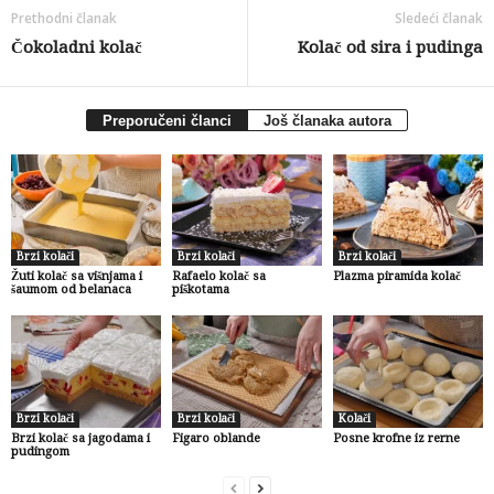
Prethodni članak
Sledeći članak
Čokoladni kolač
Kolač od sira i pudinga
Preporučeni članci
Još članaka autora
Brzi kolači
Brzi kolači
Brzi kolači
Žuti kolač sa višnjama i
Rafaelo kolač sa
Plazma piramida kolač
šaumom od belanaca
piškotama
Brzi kolači
Brzi kolači
Kolači
Brzi kolač sa jagodama i
Figaro oblande
Posne krofne iz rerne
pudingom