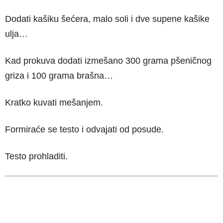
Dodati kašiku šećera, malo soli i dve supene kašike
ulja…
Kad prokuva dodati izmešano 300 grama pšeničnog
griza i 100 grama brašna…
Kratko kuvati mešanjem.
Formiraće se testo i odvajati od posude.
Testo prohladiti.