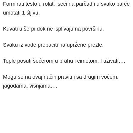
Formirati testo u rolat, iseći na parčad i u svako parče
umotati 1 šljivu.
Kuvati u šerpi dok ne isplivaju na površinu.
Svaku iz vode prebaciti na upržene prezle.
Tople posuti šećerom u prahu i cimetom. I uživati….
Mogu se na ovaj način praviti i sa drugim voćem,
jagodama, višnjama….